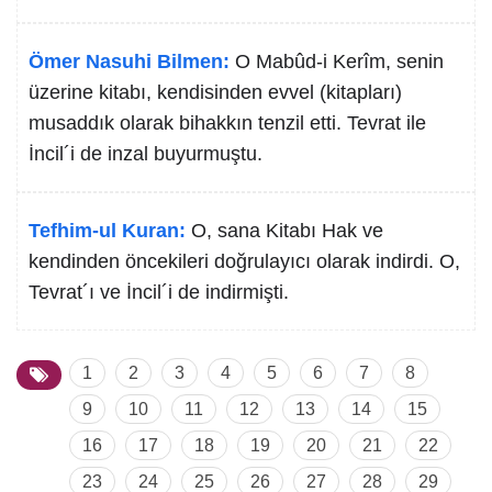
Ömer Nasuhi Bilmen:
O Mabûd-i Kerîm, senin
üzerine kitabı, kendisinden evvel (kitapları)
musaddık olarak bihakkın tenzil etti. Tevrat ile
İncil´i de inzal buyurmuştu.
Tefhim-ul Kuran:
O, sana Kitabı Hak ve
kendinden öncekileri doğrulayıcı olarak indirdi. O,
Tevrat´ı ve İncil´i de indirmişti.
1
2
3
4
5
6
7
8
9
10
11
12
13
14
15
16
17
18
19
20
21
22
23
24
25
26
27
28
29