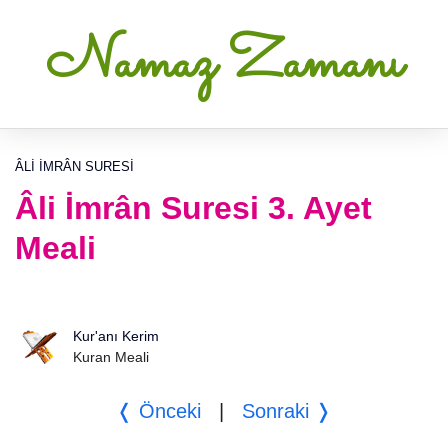
Namaz Zamanı
ÂLI İMRÂN SURESI
Âli İmrân Suresi 3. Ayet
Meali
Kur'anı Kerim
Kuran Meali
❬ Önceki
|
Sonraki ❭