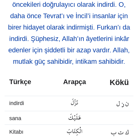
öncekileri doğrulayıcı olarak indirdi. O,
daha önce Tevrat’ı ve İncil’i insanlar için
birer hidayet olarak indirmişti. Furkan’ı da
indirdi. Şüphesiz, Allah’ın âyetlerini inkâr
edenler için şiddetli bir azap vardır. Allah,
mutlak güç sahibidir, intikam sahibidir.
Kökü
Türkçe
Arapça
ن ز ل
نَزَّلَ
indirdi
عَلَيْكَ
sana
ك ت ب
الْكِتَابَ
Kitabı