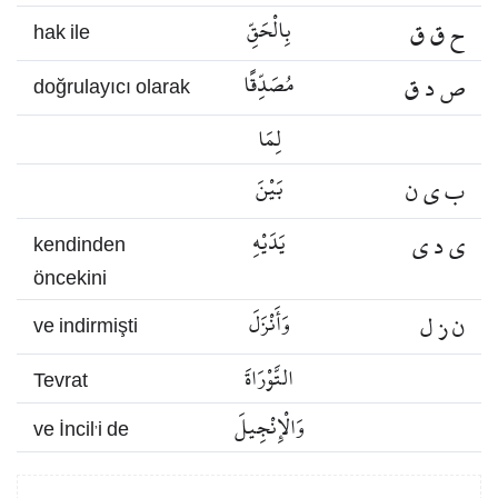
ح ق ق
بِالْحَقِّ
hak ile
ص د ق
مُصَدِّقًا
doğrulayıcı olarak
لِمَا
ب ي ن
بَيْنَ
ي د ي
يَدَيْهِ
kendinden
öncekini
ن ز ل
وَأَنْزَلَ
ve indirmişti
التَّوْرَاةَ
Tevrat
وَالْإِنْجِيلَ
ve İncil’i de