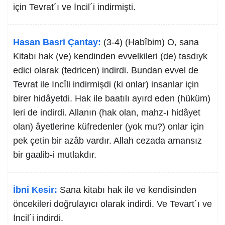
için Tevrat´ı ve İncil´i indirmişti.
Hasan Basri Çantay:
(3-4) (Habîbim) O, sana
Kitabı hak (ve) kendinden evvelkileri (de) tasdıyk
edici olarak (tedricen) indirdi. Bundan evvel de
Tevrat ile Incîli indirmişdi (ki onlar) insanlar için
birer hidâyetdi. Hak ile baatılı ayırd eden (hüküm)
leri de indirdi. Allanın (hak olan, mahz-ı hidâyet
olan) âyetlerine küfredenler (yok mu?) onlar için
pek çetin bir azâb vardır. Allah cezada amansız
bir gaalib-i mutlakdır.
İbni Kesir:
Sana kitabı hak ile ve kendisinden
öncekileri doğrulayıcı olarak indirdi. Ve Tevart´ı ve
İncil´i indirdi.