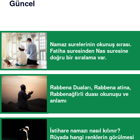
Güncel
Namaz surelerinin okunuş sırası.
Fatiha suresinden Nas suresine
doğru bir sıralama var.
Rabbena Duaları, Rabbena atina,
Rabbenağfirli duası okunuşu ve
anlamı
İstihare namazı nasıl kılınır?
Rüyada hangi renklerin görülmesi