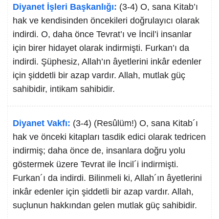
Diyanet İşleri Başkanlığı:
(3-4) O, sana Kitab’ı
hak ve kendisinden öncekileri doğrulayıcı olarak
indirdi. O, daha önce Tevrat’ı ve İncil’i insanlar
için birer hidayet olarak indirmişti. Furkan’ı da
indirdi. Şüphesiz, Allah’ın âyetlerini inkâr edenler
için şiddetli bir azap vardır. Allah, mutlak güç
sahibidir, intikam sahibidir.
Diyanet Vakfı:
(3-4) (Resûlüm!) O, sana Kitab´ı
hak ve önceki kitapları tasdik edici olarak tedricen
indirmiş; daha önce de, insanlara doğru yolu
göstermek üzere Tevrat ile İncil´i indirmişti.
Furkan´ı da indirdi. Bilinmeli ki, Allah´ın âyetlerini
inkâr edenler için şiddetli bir azap vardır. Allah,
suçlunun hakkından gelen mutlak güç sahibidir.