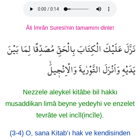
Âli İmrân Suresi'nin tamamını dinle!
نَزَّلَ عَلَيْكَ الْكِتَابَ بِالْحَقِّ مُصَدِّقًا لِمَا بَيْنَ
يَدَيْهِ وَاَنْزَلَ التَّوْرٰيةَ وَالْاِنْج۪يلَۙ
Nezzele aleykel kitâbe bil hakkı
musaddikan limâ beyne yedeyhi ve enzelet
tevrâte vel incîl(incîle).
(3-4) O, sana Kitab’ı hak ve kendisinden