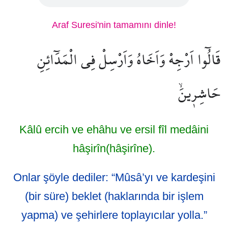
Araf Suresi'nin tamamını dinle!
قَالُٓوا اَرْجِهْ وَاَخَاهُ وَاَرْسِلْ فِي الْمَدَٓائِنِ
حَاشِر۪ينَۙ
Kâlû ercih ve ehâhu ve ersil fîl medâini
hâşirîn(hâşirîne).
Onlar şöyle dediler: “Mûsâ’yı ve kardeşini
(bir süre) beklet (haklarında bir işlem
yapma) ve şehirlere toplayıcılar yolla.”