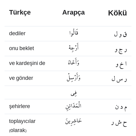
Kökü
Türkçe
Arapça
ق و ل
قَالُوا
dediler
ر ج و
أَرْجِهْ
onu beklet
ا خ و
وَأَخَاهُ
ve kardeşini de
ر س ل
وَأَرْسِلْ
ve gönder
فِي
م د ن
الْمَدَائِنِ
şehirlere
ح ش ر
حَاشِرِينَ
toplayıcılar
(olarak)