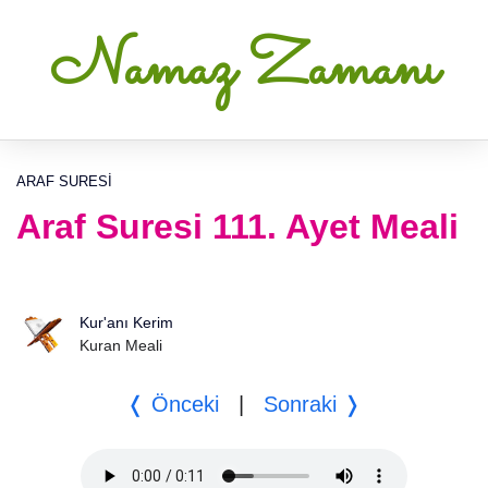
Namaz Zamanı
ARAF SURESI
Araf Suresi 111. Ayet Meali
Kur'anı Kerim
Kuran Meali
❬ Önceki
|
Sonraki ❭