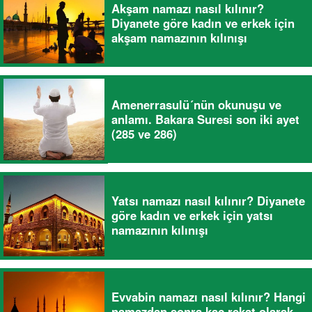
Akşam namazı nasıl kılınır?
Diyanete göre kadın ve erkek için
akşam namazının kılınışı
Amenerrasulü´nün okunuşu ve
anlamı. Bakara Suresi son iki ayet
(285 ve 286)
Yatsı namazı nasıl kılınır? Diyanete
göre kadın ve erkek için yatsı
namazının kılınışı
Evvabin namazı nasıl kılınır? Hangi
namazdan sonra kaç rekat olarak