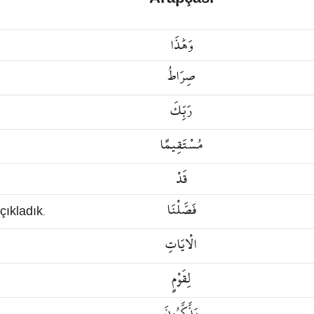
وَهَٰذَا
صِرَاطُ
رَبِّكَ
مُسْتَقِيمًا
قَدْ
فَصَّلْنَا
çıkladık.
الْايَاتِ
لِقَوْمٍ
يَذَّكَّرُونَ