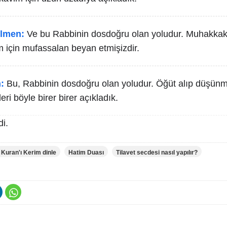
lmen:
Ve bu Rabbinin dosdoğru olan yoludur. Muhakkak k
m için mufassalan beyan etmişizdir.
:
Bu, Rabbinin dosdoğru olan yoludur. Öğüt alıp düşünme
leri böyle birer birer açıkladık.
i.
 Kuran'ı Kerim dinle
Hatim Duası
Tilavet secdesi nasıl yapılır?