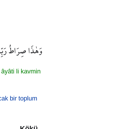
وَهٰذَا صِرَاطُ رَبِّكَ
âyâti li kavmin
ak bir toplum