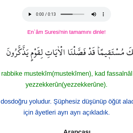
En`âm Suresi'nin tamamını dinle!
 مُسْتَق۪يمًاۜ قَدْ فَصَّلْنَا الْاٰيَاتِ لِقَوْمٍ يَذَّكَّرُونَ
 rabbike mustekîm(mustekîmen), kad fassalnâl 
yezzekkerûn(yezzekkerûne).
 dosdoğru yoludur. Şüphesiz düşünüp öğüt alac
için âyetleri ayrı ayrı açıkladık.
Arapçası