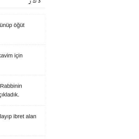
ذ ك ر
şünüp öğüt
kavim için
 Rabbinin
çıkladık.
layıp ibret alan