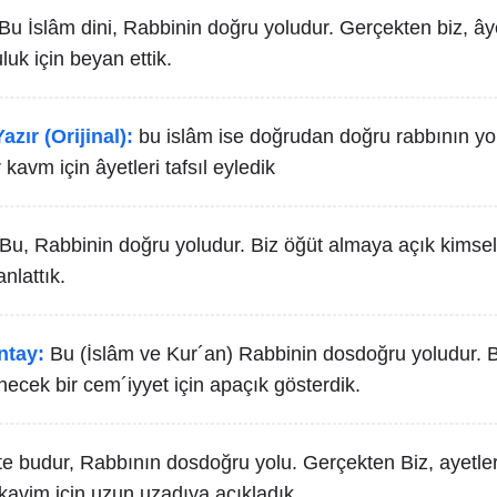
Bu İslâm dini, Rabbinin doğru yoludur. Gerçekten biz, âye
luk için beyan ettik.
azır (Orijinal):
bu islâm ise doğrudan doğru rabbının yol
 kavm için âyetleri tafsıl eyledik
Bu, Rabbinin doğru yoludur. Biz öğüt almaya açık kimsel
anlattık.
ntay:
Bu (İslâm ve Kur´an) Rabbinin dosdoğru yoludur. Bi
ecek bir cem´iyyet için apaçık gösterdik.
te budur, Rabbının dosdoğru yolu. Gerçekten Biz, ayetleri
kavim için uzun uzadıya açıkladık.