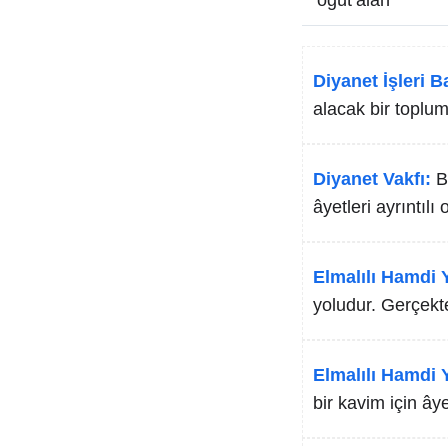
öğüt alan
Diyanet İşleri B
alacak bir toplum 
Diyanet Vakfı:
B
âyetleri ayrıntılı
Elmalılı Hamdi Y
yoludur. Gerçekte
Elmalılı Hamdi Y
bir kavim için âye