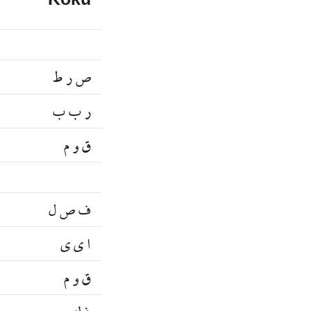
Kökü
ص ر ط
ر ب ب
ق و م
ف ص ل
ا ي ي
ق و م