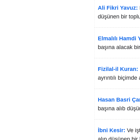
Ali Fikri Yavuz:
düşünen bir toplu
Elmalılı Hamdi Y
başına alacak bir
Fizilal-il Kuran:
ayrıntılı biçimde 
Hasan Basri Ça
başına alıb düşün
İbni Kesir:
Ve iş
alıp düşünen bir 