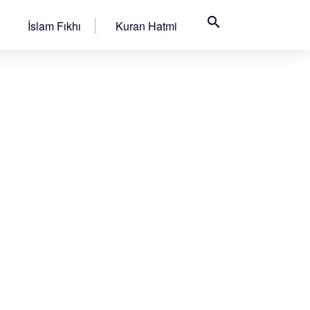
search
İslam Fıkhı
Kuran Hatmi