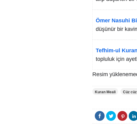
Ömer Nasuhi Bi
düşünür bir kavi
Tefhim-ul Kuran
topluluk için ayet
Resim yüklenemed
Kuran Meali
Cüz cüz