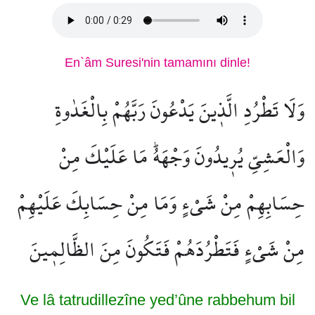
En`âm Suresi'nin tamamını dinle!
وَلَا تَطْرُدِ الَّذ۪ينَ يَدْعُونَ رَبَّهُمْ بِالْغَدٰوةِ
وَالْعَشِيِّ يُر۪يدُونَ وَجْهَهُۜ مَا عَلَيْكَ مِنْ
حِسَابِهِمْ مِنْ شَيْءٍ وَمَا مِنْ حِسَابِكَ عَلَيْهِمْ
مِنْ شَيْءٍ فَتَطْرُدَهُمْ فَتَكُونَ مِنَ الظَّالِم۪ينَ
Ve lâ tatrudillezîne yed’ûne rabbehum bil