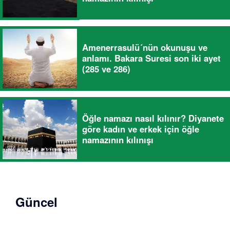
Amenerrasulü´nün okunuşu ve
anlamı. Bakara Suresi son iki ayet
(285 ve 286)
Öğle namazı nasıl kılınır? Diyanete
göre kadın ve erkek için öğle
namazının kılınışı
Güncel