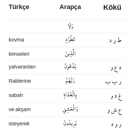
Kökü
Türkçe
Arapça
وَلَا
ط ر د
تَطْرُدِ
kovma
الَّذِينَ
kimseleri
د ع و
يَدْعُونَ
yalvaranları
ر ب ب
رَبَّهُمْ
Rablerine
غ د و
بِالْغَدَاةِ
sabah
ع ش و
وَالْعَشِيِّ
ve akşam
ر و د
يُرِيدُونَ
isteyerek