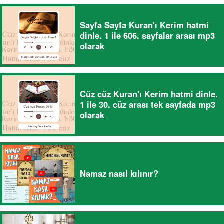
Sayfa Sayfa Kuran'ı Kerim hatmi
dinle. 1 ile 606. sayfalar arası mp3
olarak
Cüz cüz Kuran'ı Kerim hatmi dinle.
1 ile 30. cüz arası tek sayfada mp3
olarak
Namaz nasıl kılınır?