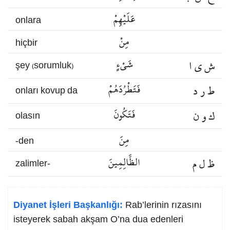
عَلَيْهِمْ
onlara
مِنْ
hiçbir
ش ي ا
شَيْءٍ
şey (sorumluk)
ط ر د
فَتَطْرُدَهُمْ
onları kovup da
ك و ن
فَتَكُونَ
olasın
مِنَ
-den
ظ ل م
الظَّالِمِينَ
zalimler-
Diyanet İşleri Başkanlığı:
Rab’lerinin rızasını
isteyerek sabah akşam O’na dua edenleri