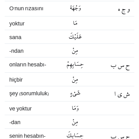
و ج ه
وَجْهَهُ
O’nun rızasını
مَا
yoktur
عَلَيْكَ
sana
مِنْ
-ndan
ح س ب
حِسَابِهِمْ
onların hesabı-
مِنْ
hiçbir
ش ي ا
شَيْءٍ
şey (sorumluluk)
وَمَا
ve yoktur
مِنْ
-dan
ح س ب
حِسَابِكَ
senin hesabın-