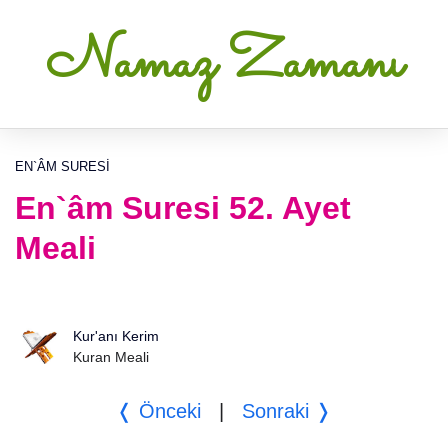
Namaz Zamanı
EN`ÂM SURESI
En`âm Suresi 52. Ayet
Meali
Kur'anı Kerim
Kuran Meali
❬ Önceki
|
Sonraki ❭