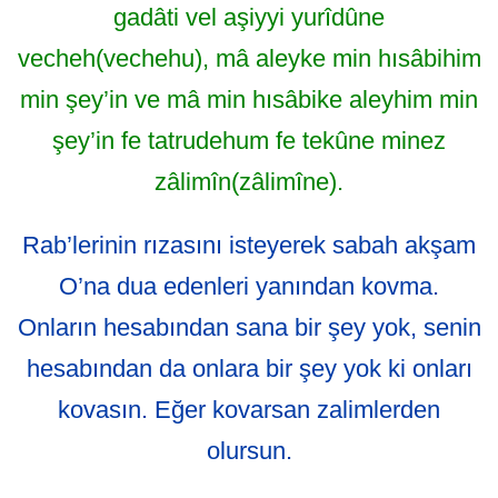
gadâti vel aşiyyi yurîdûne
vecheh(vechehu), mâ aleyke min hısâbihim
min şey’in ve mâ min hısâbike aleyhim min
şey’in fe tatrudehum fe tekûne minez
zâlimîn(zâlimîne).
Rab’lerinin rızasını isteyerek sabah akşam
O’na dua edenleri yanından kovma.
Onların hesabından sana bir şey yok, senin
hesabından da onlara bir şey yok ki onları
kovasın. Eğer kovarsan zalimlerden
olursun.