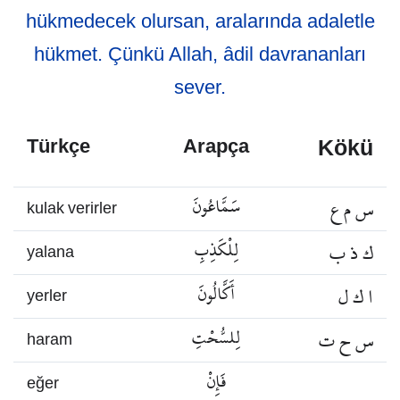
hükmedecek olursan, aralarında adaletle
hükmet. Çünkü Allah, âdil davrananları
sever.
Kökü
Türkçe
Arapça
س م ع
سَمَّاعُونَ
kulak verirler
ك ذ ب
لِلْكَذِبِ
yalana
ا ك ل
أَكَّالُونَ
yerler
س ح ت
لِلسُّحْتِ
haram
فَإِنْ
eğer