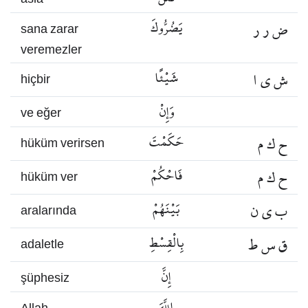
ض ر ر
يَضُرُّوكَ
sana zarar
veremezler
ش ي ا
شَيْئًا
hiçbir
وَإِنْ
ve eğer
ح ك م
حَكَمْتَ
hüküm verirsen
ح ك م
فَاحْكُمْ
hüküm ver
ب ي ن
بَيْنَهُمْ
aralarında
ق س ط
بِالْقِسْطِ
adaletle
إِنَّ
şüphesiz
اللَّهَ