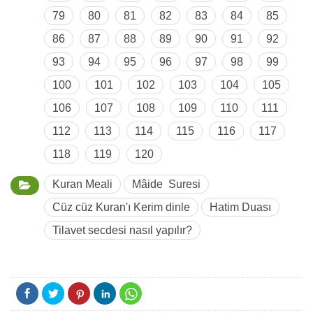
79
80
81
82
83
84
85
86
87
88
89
90
91
92
93
94
95
96
97
98
99
100
101
102
103
104
105
106
107
108
109
110
111
112
113
114
115
116
117
118
119
120
Kuran Meali
Mâide Suresi
Cüz cüz Kuran'ı Kerim dinle
Hatim Duası
Tilavet secdesi nasıl yapılır?