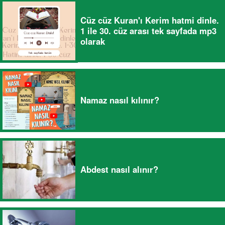
Cüz cüz Kuran'ı Kerim hatmi dinle.
1 ile 30. cüz arası tek sayfada mp3
olarak
Namaz nasıl kılınır?
Abdest nasıl alınır?