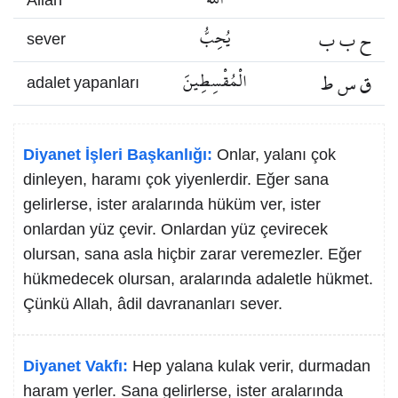
Allah
ح ب ب
يُحِبُّ
sever
ق س ط
الْمُقْسِطِينَ
adalet yapanları
Diyanet İşleri Başkanlığı:
Onlar, yalanı çok
dinleyen, haramı çok yiyenlerdir. Eğer sana
gelirlerse, ister aralarında hüküm ver, ister
onlardan yüz çevir. Onlardan yüz çevirecek
olursan, sana asla hiçbir zarar veremezler. Eğer
hükmedecek olursan, aralarında adaletle hükmet.
Çünkü Allah, âdil davrananları sever.
Diyanet Vakfı:
Hep yalana kulak verir, durmadan
haram yerler. Sana gelirlerse, ister aralarında