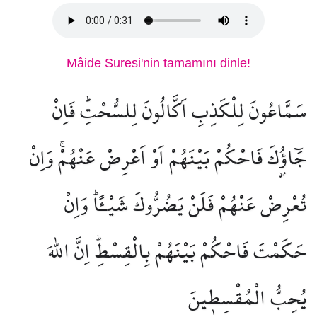
Mâide Suresi'nin tamamını dinle!
سَمَّاعُونَ لِلْكَذِبِ اَكَّالُونَ لِلسُّحْتِۜ فَاِنْ
جَٓاؤُ۫كَ فَاحْكُمْ بَيْنَهُمْ اَوْ اَعْرِضْ عَنْهُمْۚ وَاِنْ
تُعْرِضْ عَنْهُمْ فَلَنْ يَضُرُّوكَ شَيْـًٔاۜ وَاِنْ
حَكَمْتَ فَاحْكُمْ بَيْنَهُمْ بِالْقِسْطِۜ اِنَّ اللّٰهَ
يُحِبُّ الْمُقْسِط۪ينَ