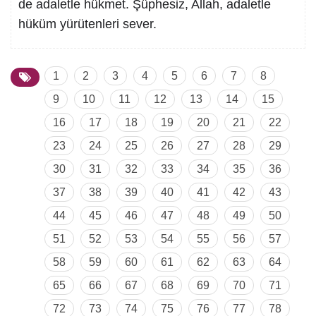
de adaletle hükmet. Şüphesiz, Allah, adaletle
hüküm yürütenleri sever.
1
2
3
4
5
6
7
8
9
10
11
12
13
14
15
16
17
18
19
20
21
22
23
24
25
26
27
28
29
30
31
32
33
34
35
36
37
38
39
40
41
42
43
44
45
46
47
48
49
50
51
52
53
54
55
56
57
58
59
60
61
62
63
64
65
66
67
68
69
70
71
72
73
74
75
76
77
78