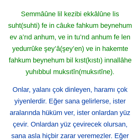
Semmâûne lil kezibi ekkâlûne lis
suht(suhti) fe in câuke fahkum beynehum
ev a’rıd anhum, ve in tu’rıd anhum fe len
yedurrûke şey’â(şey’en) ve in hakemte
fahkum beynehum bil kıst(kıstı) innallâhe
yuhıbbul muksıtîn(muksıtîne).
Onlar, yalanı çok dinleyen, haramı çok
yiyenlerdir. Eğer sana gelirlerse, ister
aralarında hüküm ver, ister onlardan yüz
çevir. Onlardan yüz çevirecek olursan,
sana asla hiçbir zarar veremezler. Eğer