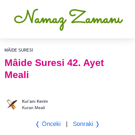
Namaz Zamanı
MÂIDE SURESI
Mâide Suresi 42. Ayet
Meali
Kur'anı Kerim
Kuran Meali
❬ Önceki
|
Sonraki ❭