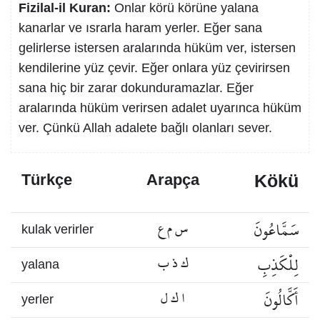
Fizilal-il Kuran:
Onlar körü körüne yalana
kanarlar ve ısrarla haram yerler. Eğer sana
gelirlerse istersen aralarında hüküm ver, istersen
kendilerine yüz çevir. Eğer onlara yüz çevirirsen
sana hiç bir zarar dokunduramazlar. Eğer
aralarında hüküm verirsen adalet uyarınca hüküm
ver. Çünkü Allah adalete bağlı olanları sever.
Kökü
Türkçe
Arapça
سَمَّاعُونَ
س م ع
kulak verirler
لِلْكَذِبِ
ك ذ ب
yalana
أَكَّالُونَ
ا ك ل
yerler