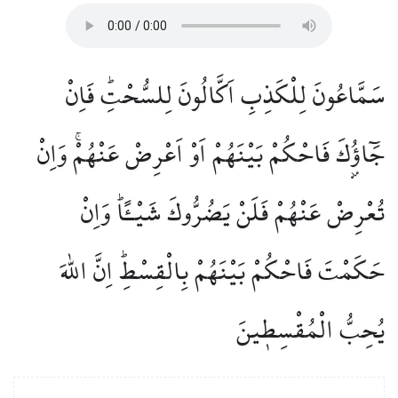
سَمَّاعُونَ لِلْكَذِبِ اَكَّالُونَ لِلسُّحْتِۜ فَاِنْ
جَٓاؤُ۫كَ فَاحْكُمْ بَيْنَهُمْ اَوْ اَعْرِضْ عَنْهُمْۚ وَاِنْ
تُعْرِضْ عَنْهُمْ فَلَنْ يَضُرُّوكَ شَيْـًٔاۜ وَاِنْ
حَكَمْتَ فَاحْكُمْ بَيْنَهُمْ بِالْقِسْطِۜ اِنَّ اللّٰهَ
يُحِبُّ الْمُقْسِط۪ينَ