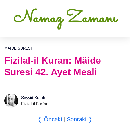
Namaz Zamanı
MÂIDE SURESI
Fizilal-il Kuran: Mâide
Suresi 42. Ayet Meali
Seyyid Kutub
Fizilal´il Kur`an
❬ Önceki
|
Sonraki ❭