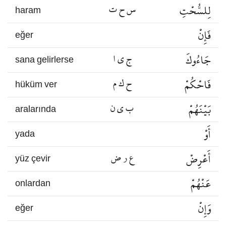
لِلسُّحْتِ
س ح ت
haram
فَإِنْ
eğer
جَاءُوكَ
ج ي ا
sana gelirlerse
فَاحْكُمْ
ح ك م
hüküm ver
بَيْنَهُمْ
ب ي ن
aralarında
أَوْ
yada
أَعْرِضْ
ع ر ض
yüz çevir
عَنْهُمْ
onlardan
وَإِنْ
eğer