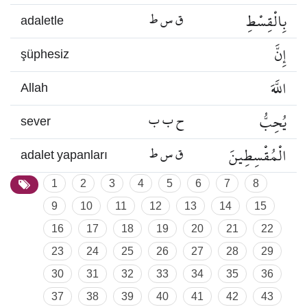
بِالْقِسْطِ
ق س ط
adaletle
إِنَّ
şüphesiz
اللَّهَ
Allah
يُحِبُّ
ح ب ب
sever
الْمُقْسِطِينَ
ق س ط
adalet yapanları
1
2
3
4
5
6
7
8
9
10
11
12
13
14
15
16
17
18
19
20
21
22
23
24
25
26
27
28
29
30
31
32
33
34
35
36
37
38
39
40
41
42
43