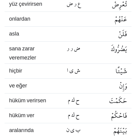
تُعْرِضْ
ع ر ض
yüz çevirirsen
عَنْهُمْ
onlardan
فَلَنْ
asla
يَضُرُّوكَ
ض ر ر
sana zarar
veremezler
شَيْئًا
ش ي ا
hiçbir
وَإِنْ
ve eğer
حَكَمْتَ
ح ك م
hüküm verirsen
فَاحْكُمْ
ح ك م
hüküm ver
بَيْنَهُمْ
ب ي ن
aralarında