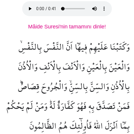
Mâide Suresi'nin tamamını dinle!
وَكَتَبْنَا عَلَيْهِمْ ف۪يهَٓا اَنَّ النَّفْسَ بِالنَّفْسِۙ
وَالْعَيْنَ بِالْعَيْنِ وَالْاَنْفَ بِالْاَنْفِ وَالْاُذُنَ
بِالْاُذُنِ وَالسِّنَّ بِالسِّنِّۙ وَالْجُرُوحَ قِصَاصٌۜ
فَمَنْ تَصَدَّقَ بِه۪ فَهُوَ كَفَّارَةٌ لَهُۜ وَمَنْ لَمْ يَحْكُمْ
بِمَٓا اَنْزَلَ اللّٰهُ فَاُو۬لٰٓئِكَ هُمُ الظَّالِمُونَ