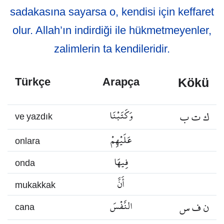
sadakasına sayarsa o, kendisi için keffaret
olur. Allah’ın indirdiği ile hükmetmeyenler,
zalimlerin ta kendileridir.
Kökü
Türkçe
Arapça
ك ت ب
وَكَتَبْنَا
ve yazdık
عَلَيْهِمْ
onlara
فِيهَا
onda
أَنَّ
mukakkak
ن ف س
النَّفْسَ
cana