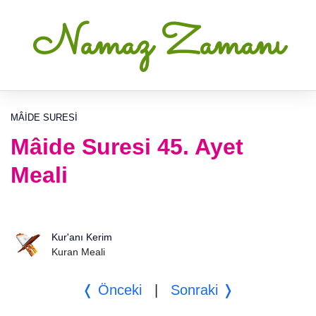
Namaz Zamanı
MÂIDE SURESI
Mâide Suresi 45. Ayet
Meali
Kur'anı Kerim
Kuran Meali
❬ Önceki
|
Sonraki ❭