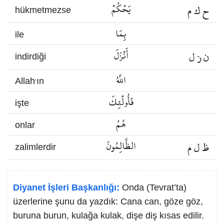
ح ك م
يَحْكُمْ
hükmetmezse
بِمَا
ile
ن ز ل
أَنْزَلَ
indirdiği
اللَّهُ
Allah’ın
فَأُولَٰئِكَ
işte
هُمُ
onlar
ظ ل م
الظَّالِمُونَ
zalimlerdir
Diyanet İşleri Başkanlığı:
Onda (Tevrat’ta)
üzerlerine şunu da yazdık: Cana can, göze göz,
buruna burun, kulağa kulak, dişe diş kısas edilir.