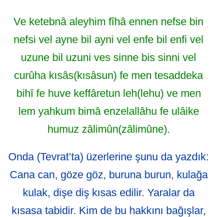
Ve ketebnâ aleyhim fîhâ ennen nefse bin
nefsi vel ayne bil ayni vel enfe bil enfi vel
uzune bil uzuni ves sinne bis sinni vel
curûha kısâs(kısâsun) fe men tesaddeka
bihî fe huve keffâretun leh(lehu) ve men
lem yahkum bimâ enzelallâhu fe ulâike
humuz zâlimûn(zâlimûne).
Onda (Tevrat’ta) üzerlerine şunu da yazdık:
Cana can, göze göz, buruna burun, kulağa
kulak, dişe diş kısas edilir. Yaralar da
kısasa tabidir. Kim de bu hakkını bağışlar,