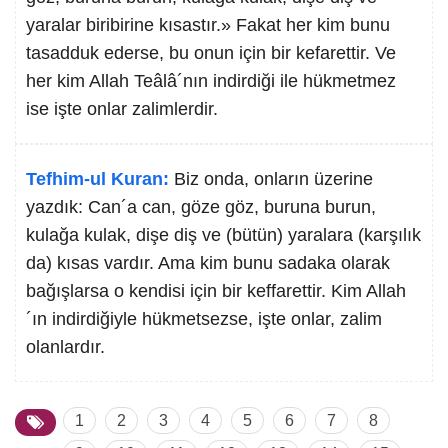
yaralar biribirine kısastır.» Fakat her kim bunu
tasadduk ederse, bu onun için bir kefarettir. Ve
her kim Allah Teâlâ´nın indirdiği ile hükmetmez
ise işte onlar zalimlerdir.
Tefhim-ul Kuran:
Biz onda, onların üzerine
yazdık: Can´a can, göze göz, buruna burun,
kulağa kulak, dişe diş ve (bütün) yaralara (karşılık
da) kısas vardır. Ama kim bunu sadaka olarak
bağışlarsa o kendisi için bir keffarettir. Kim Allah
´ın indirdiğiyle hükmetsezse, işte onlar, zalim
olanlardır.
1
2
3
4
5
6
7
8