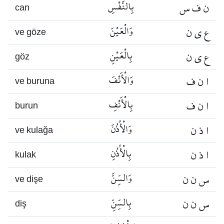
ن ف س
بِالنَّفْسِ
can
ع ي ن
وَالْعَيْنَ
ve göze
ع ي ن
بِالْعَيْنِ
göz
ا ن ف
وَالْأَنْفَ
ve buruna
ا ن ف
بِالْأَنْفِ
burun
ا ذ ن
وَالْأُذُنَ
ve kulağa
ا ذ ن
بِالْأُذُنِ
kulak
س ن ن
وَالسِّنَّ
ve dişe
س ن ن
بِالسِّنِّ
diş