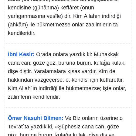
kendisine (günâhına) keffâret (onun
yarlıganmasına vesîle) dir. Kim Allahın indirdiği
(ahkâm) ile hükmetmezse onlar zaalimlerin ta
kendileridir.
İbni Kesir:
Orada onlara yazdık ki: Muhakkak
cana can, göze göz, buruna burun, kulağa kulak,
dişe diştir. Yaralamalara kısas vardır. Kim de
hakkından vazgeçerse; o, kendisi için keffarettir.
Kim Allah´ın indirdiği ile hükmetmezse; işte onlar,
zalimlerin kendileridir.
Ömer Nasuhi Bilmen:
Ve Biz onların üzerine o
Tevrat´ta yazdık ki, «Şüphesiz cana can, göze
göz, buruna burun, kulağa kulak, dişe diş ve