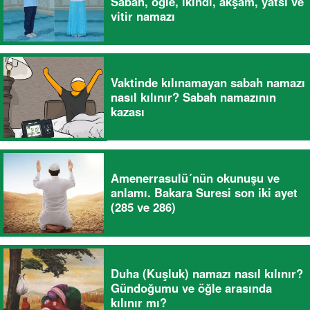
Sabah, öğle, ikindi, akşam, yatsı ve
vitir namazı
Vaktinde kılınamayan sabah namazı
nasıl kılınır? Sabah namazının
kazası
Amenerrasulü´nün okunuşu ve
anlamı. Bakara Suresi son iki ayet
(285 ve 286)
Duha (Kuşluk) namazı nasıl kılınır?
Gündoğumu ve öğle arasında
kılınır mı?