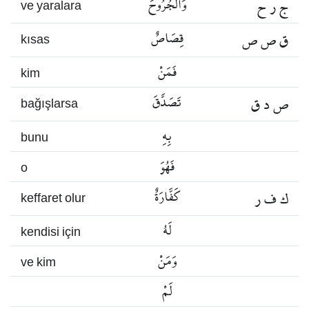
ج ر ح
وَالْجُرُوحَ
ve yaralara
ق ص ص
قِصَاصٌ
kısas
فَمَنْ
kim
ص د ق
تَصَدَّقَ
bağışlarsa
بِهِ
bunu
فَهُوَ
o
ك ف ر
كَفَّارَةٌ
keffaret olur
لَهُ
kendisi için
وَمَنْ
ve kim
لَمْ