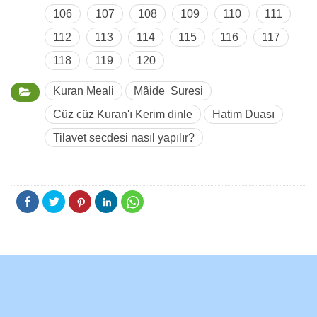
106
107
108
109
110
111
112
113
114
115
116
117
118
119
120
Kuran Meali
Mâide Suresi
Cüz cüz Kuran'ı Kerim dinle
Hatim Duası
Tilavet secdesi nasıl yapılır?