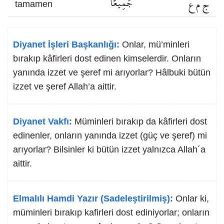
ج م ع
جَمِيعًا
tamamen
Diyanet İşleri Başkanlığı:
Onlar, mü’minleri
bırakıp kâfirleri dost edinen kimselerdir. Onların
yanında izzet ve şeref mi arıyorlar? Hâlbuki bütün
izzet ve şeref Allah’a aittir.
Diyanet Vakfı:
Müminleri bırakıp da kâfirleri dost
edinenler, onların yanında izzet (güç ve şeref) mi
arıyorlar? Bilsinler ki bütün izzet yalnızca Allah´a
aittir.
Elmalılı Hamdi Yazır (Sadeleştirilmiş):
Onlar ki,
müminleri bırakıp kafirleri dost ediniyorlar; onların