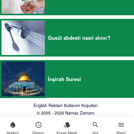
Gusül abdesti nasıl alınır?
İnşirah Suresi
English
Reklam
Kullanım Koşulları
© 2005 - 2026
Namaz Zamanı
water_drop
schedule
style
search
menu
Abdest
Namaz
Kuran Meali
Ara
Menü