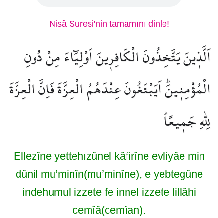
Nisâ Suresi'nin tamamını dinle!
اَلَّذ۪ينَ يَتَّخِذُونَ الْكَافِر۪ينَ اَوْلِيَٓاءَ مِنْ دُونِ
الْمُؤْمِن۪ينَۜ اَيَبْتَغُونَ عِنْدَهُمُ الْعِزَّةَ فَاِنَّ الْعِزَّةَ
لِلّٰهِ جَم۪يعًاۜ
Ellezîne yettehızûnel kâfirîne evliyâe min
dûnil mu’minîn(mu’minîne), e yebtegûne
indehumul izzete fe innel izzete lillâhi
cemîâ(cemîan).