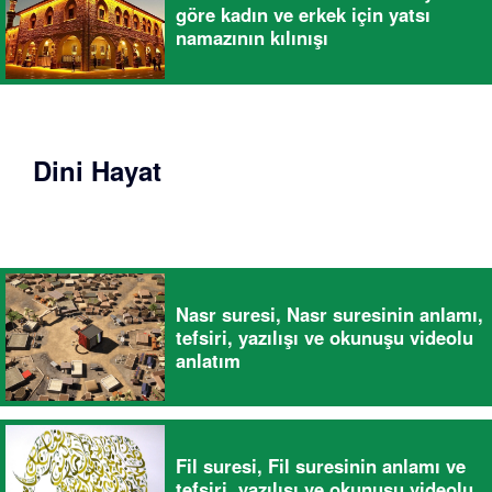
göre kadın ve erkek için yatsı
namazının kılınışı
Dini Hayat
Nasr suresi, Nasr suresinin anlamı,
tefsiri, yazılışı ve okunuşu videolu
anlatım
Fil suresi, Fil suresinin anlamı ve
tefsiri, yazılışı ve okunuşu videolu