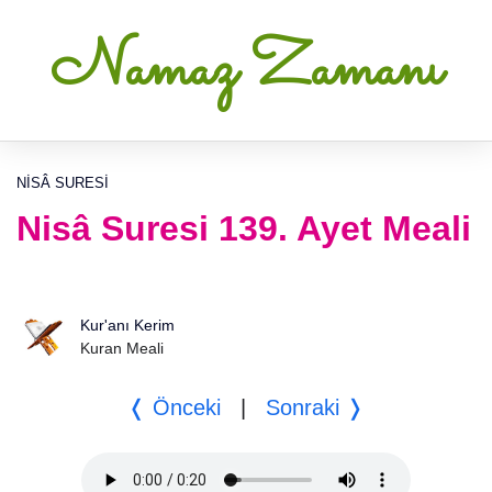
Namaz Zamanı
NISÂ SURESI
Nisâ Suresi 139. Ayet Meali
Kur'anı Kerim
Kuran Meali
❬ Önceki
|
Sonraki ❭