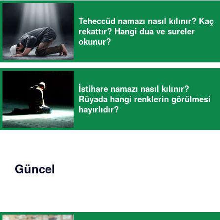
Teheccüd namazı nasıl kılınır? Kaç
rekattır? Hangi dua ve sureler
okunur?
İstihare namazı nasıl kılınır?
Rüyada hangi renklerin görülmesi
hayırlıdır?
Güncel