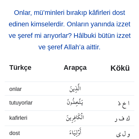
Onlar, mü’minleri bırakıp kâfirleri dost
edinen kimselerdir. Onların yanında izzet
ve şeref mi arıyorlar? Hâlbuki bütün izzet
ve şeref Allah’a aittir.
Kökü
Türkçe
Arapça
الَّذِينَ
onlar
ا خ ذ
يَتَّخِذُونَ
tutuyorlar
ك ف ر
الْكَافِرِينَ
kafirleri
و ل ي
أَوْلِيَاءَ
dost