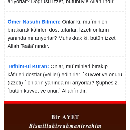
arıyorlar? Doğrusu izzet, bütünüyle Allah´ındır.
Ömer Nasuhi Bilmen:
Onlar ki, mü´minleri
bırakarak kâfirleri dost tutarlar. İzzeti onların
yanında mı arıyorlar? Muhakkak ki, bütün izzet
Allah Teâlâ´nındır.
Tefhim-ul Kuran:
Onlar, mü´minleri bırakıp
kâfirleri dostlar (veliler) edinirler. ´Kuvvet ve onuru
(izzeti) ´ onların yanında mı arıyorlar? Şüphesiz,
´bütün kuvvet ve onur,´ Allah´ındır.