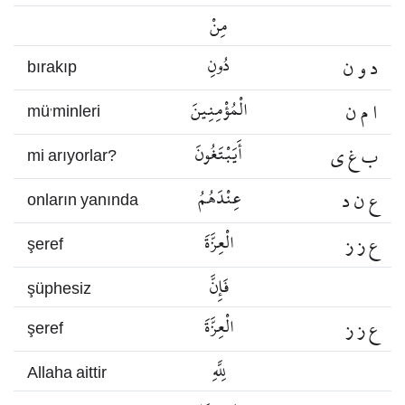
مِنْ
د و ن
دُونِ
bırakıp
ا م ن
الْمُؤْمِنِينَ
mü’minleri
ب غ ي
أَيَبْتَغُونَ
mi arıyorlar?
ع ن د
عِنْدَهُمُ
onların yanında
ع ز ز
الْعِزَّةَ
şeref
فَإِنَّ
şüphesiz
ع ز ز
الْعِزَّةَ
şeref
لِلَّهِ
Allaha aittir