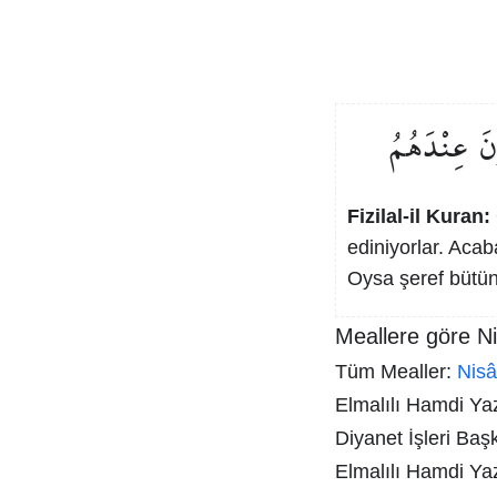
نَ
عِنْدَهُمُ
Fizilal-il Kuran:
ediniyorlar. Acab
Oysa şeref bütünü
Meallere göre Ni
Tüm Mealler:
Nis
Elmalılı Hamdi Yazı
Diyanet İşleri Baş
Elmalılı Hamdi Ya