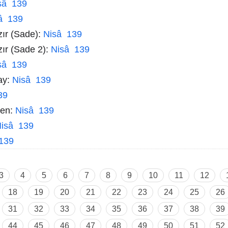
sâ 139
â 139
zır (Sade):
Nisâ 139
zır (Sade 2):
Nisâ 139
sâ 139
ay:
Nisâ 139
39
men:
Nisâ 139
isâ 139
139
3
4
5
6
7
8
9
10
11
12
18
19
20
21
22
23
24
25
26
31
32
33
34
35
36
37
38
39
44
45
46
47
48
49
50
51
52