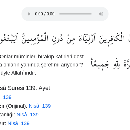
الْكَافِر۪ينَ
اَوْلِيَٓاءَ
مِنْ
دُونِ
الْمُؤْمِن۪ينَۜ
اَيَبْتَغُو
Onlar müminleri bırakıp kafirleri dost
َّةَ
لِلّٰهِ
جَم۪يعًاۜ
a onların yanında şeref mi arıyorlar?
yle Allah´ındır.
sâ Suresi 139. Ayet
â 139
r (Orijinal):
Nisâ 139
kanlığı:
Nisâ 139
zır:
Nisâ 139