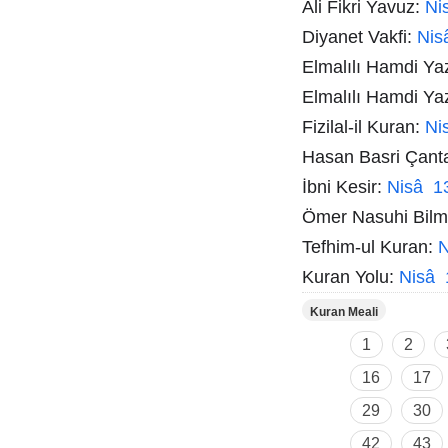
Ali Fikri Yavuz:
Ni
Diyanet Vakfi:
Nis
Elmalılı Hamdi Ya
Elmalılı Hamdi Ya
Fizilal-il Kuran:
Ni
Hasan Basri Çant
İbni Kesir:
Nisâ 1
Ömer Nasuhi Bil
Tefhim-ul Kuran:
N
Kuran Yolu:
Nisâ 
Kuran Meali
1
2
16
17
29
30
42
43