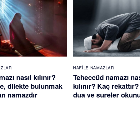
AZLAR
NAFILE NAMAZLAR
azı nasıl kılınır?
Teheccüd namazı nas
te, dilekte bulunmak
kılınır? Kaç rekattır
nan namazdır
dua ve sureler okun