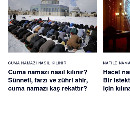
CUMA NAMAZI NASIL KILINIR
NAFILE NAM
Cuma namazı nasıl kılınır?
Hacet nam
Sünneti, farzı ve zühri ahir,
Bir istek
cuma namazı kaç rekattır?
için kılı