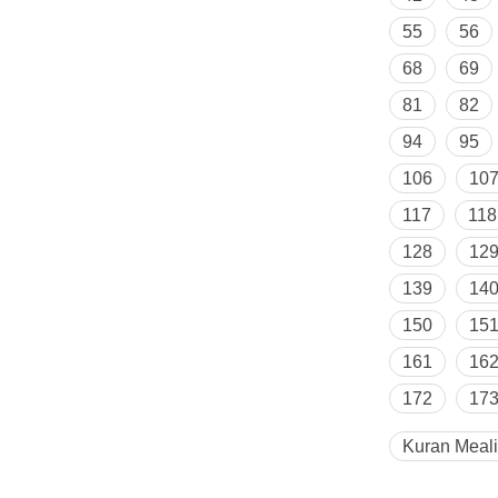
55
56
68
69
81
82
94
95
106
10
117
118
128
12
139
14
150
15
161
16
172
17
Kuran Meali