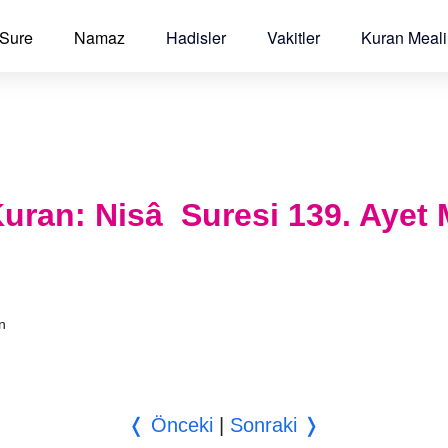
 Sure
Namaz
Hadisler
Vakitler
Kuran Meali
l Kuran: Nisâ Suresi 139. Ayet 
an
❬ Önceki
|
Sonraki ❭