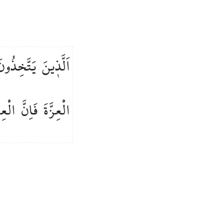
اَلَّذ۪ينَ
يَتَّخِذُونَ
الْعِزَّةَ
فَاِنَّ
الْعِز