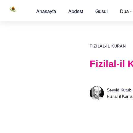
Anasayfa
Abdest
Gusül
Dua -
FIZILAL-IL KURAN
Fizilal-i
Seyyid Kutub
Fizilal´il Kur`