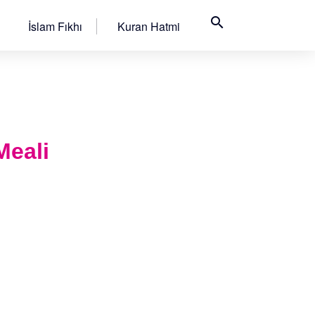
search
İslam Fıkhı
Kuran Hatmi
Meali