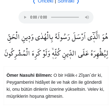
❬ Önceki
|
Sonraki ❭
هُوَ الَّذ۪ٓي اَرْسَلَ رَسُولَهُ بِالْهُدٰى وَد۪ينِ الْحَقِّ
لِيُظْهِرَهُ عَلَى الدّ۪ينِ كُلِّه۪ۙ وَلَوْ كَرِهَ الْمُشْرِكُونَ
Ömer Nasuhi Bilmen:
O bir Hâlik-ı Zîşan´dır ki,
Peygamberini hidâyet ile ve hak din ile gönderdi
ki, onu bütün dinlerin üzerine yükseltsin. Velev ki,
müşriklerin hoşuna gitmesin.