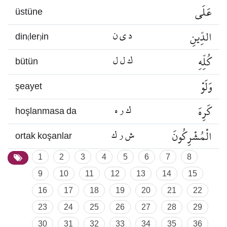
عَلَى
üstüne
الدِّينِ
د ي ن
din(ler)in
كُلِّهِ
ك ل ل
bütün
وَلَوْ
şeayet
كَرِهَ
ك ر ه
hoşlanmasa da
الْمُشْرِكُونَ
ش ر ك
ortak koşanlar
1
2
3
4
5
6
7
8
9
10
11
12
13
14
15
16
17
18
19
20
21
22
23
24
25
26
27
28
29
30
31
32
33
34
35
36