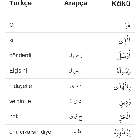
Kökü
Türkçe
Arapça
هُوَ
O
الَّذِي
ki
أَرْسَلَ
ر س ل
gönderdi
رَسُولَهُ
ر س ل
Elçisini
بِالْهُدَىٰ
ه د ي
hidayetle
وَدِينِ
د ي ن
ve din ile
الْحَقِّ
ح ق ق
hak
لِيُظْهِرَهُ
ظ ه ر
onu çıkarsın diye