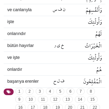
وَأَنْفُسِهِمْ
ن ف س
ve canlarıyla
وَأُولَٰئِكَ
işte
لَهُمُ
onlarındır
الْخَيْرَاتُ
خ ي ر
bütün hayırlar
وَأُولَٰئِكَ
ve işte
هُمُ
onlardır
الْمُفْلِحُونَ
ف ل ح
başarıya erenler
1
2
3
4
5
6
7
8
9
10
11
12
13
14
15
16
17
18
19
20
21
22