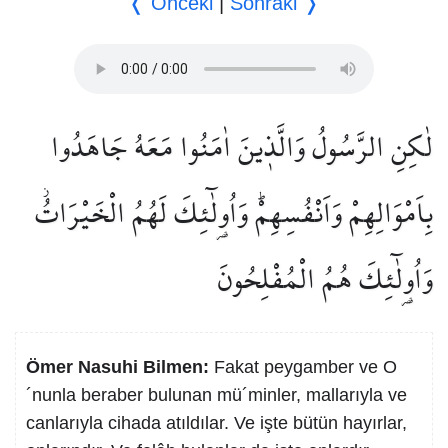
❬ Önceki
|
Sonraki ❭
لٰكِنِ الرَّسُولُ وَالَّذ۪ينَ اٰمَنُوا مَعَهُ جَاهَدُوا
بِاَمْوَالِهِمْ وَاَنْفُسِهِمْۜ وَاُو۬لٰٓئِكَ لَهُمُ الْخَيْرَاتُۘ
وَاُو۬لٰٓئِكَ هُمُ الْمُفْلِحُونَ
Ömer Nasuhi Bilmen:
Fakat peygamber ve O
´nunla beraber bulunan mü´minler, mallarıyla ve
canlarıyla cihada atıldılar. Ve işte bütün hayırlar,