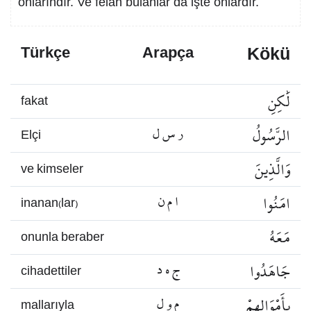
onlarındır. Ve felâh bulanlar da işte onlardır.
Kökü
Türkçe
Arapça
لَٰكِنِ
fakat
الرَّسُولُ
ر س ل
Elçi
وَالَّذِينَ
ve kimseler
امَنُوا
ا م ن
inanan(lar)
مَعَهُ
onunla beraber
جَاهَدُوا
ج ه د
cihadettiler
بِأَمْوَالِهِمْ
م و ل
mallarıyla