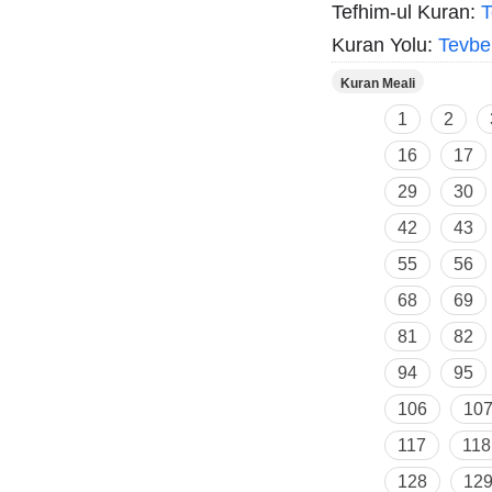
Tefhim-ul Kuran:
T
Kuran Yolu:
Tevbe
Kuran Meali
1
2
16
17
29
30
42
43
55
56
68
69
81
82
94
95
106
10
117
118
128
12