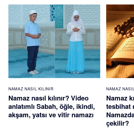
NAMAZ NASIL KILINIR
NAMAZ NASIL
Namaz nasıl kılınır? Video
Namaz kı
anlatımlı Sabah, öğle, ikindi,
tesbihat 
akşam, yatsı ve vitir namazı
Namazdan
çekilir?