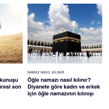
NAMAZ NASIL KILINIR
okunuşu
Öğle namazı nasıl kılınır?
uresi son
Diyanete göre kadın ve erkek
için öğle namazının kılınışı