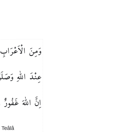
وَمِنَ
الْاَعْرَابِ
عِنْدَ
اللّٰهِ
وَصَلَ
اِنَّ
اللّٰهَ
غَفُورٌ
ر
h Teâlâ