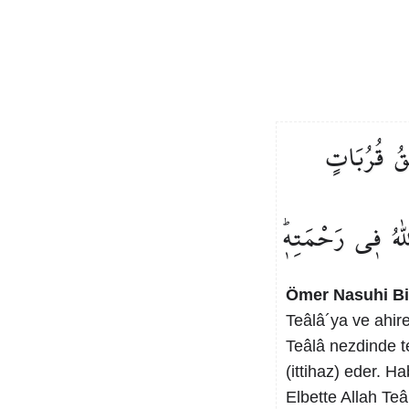
قُ
قُرُبَاتٍ
ّٰهُ
ف۪ي
رَحْمَتِه۪ۜ
Ömer Nasuhi B
Teâlâ´ya ve ahire
Teâlâ nezdinde t
(ittihaz) eder. Hab
Elbette Allah Teâ