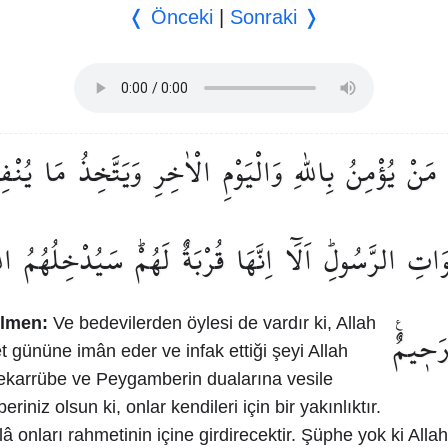
❬ Önceki
|
Sonraki ❭
مَنْ
يُؤْمِنُ
بِاللّٰهِ
وَالْيَوْمِ
الْاٰخِرِ
وَيَتَّخِذُ
مَا
يُنْفِ
وَاتِ
الرَّسُولِۜ
اَلَٓا
اِنَّهَا
قُرْبَةٌ
لَهُمْۜ
سَيُدْخِلُهُمُ
الل
ilmen:
Ve bedevilerden öylesi de vardır ki, Allah
َح۪يمٌ۟
t gününe imân eder ve infak ettiği şeyi Allah
ekarrübe ve Peygamberin dualarına vesile
eriniz olsun ki, onlar kendileri için bir yakınlıktır.
lâ onları rahmetinin içine girdirecektir. Şüphe yok ki Alla