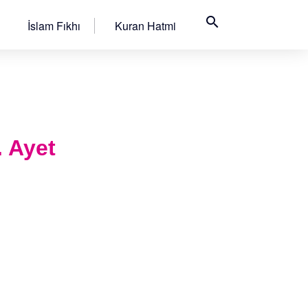
search
İslam Fıkhı
Kuran Hatmi
 Ayet