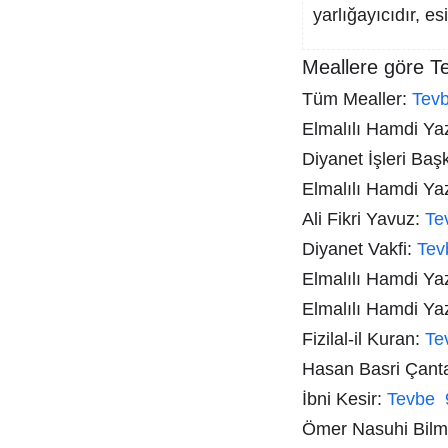
yarlığayıcıdır, esi
Meallere göre T
Tüm Mealler:
Tev
Elmalılı Hamdi Yazı
Diyanet İşleri Baş
Elmalılı Hamdi Ya
Ali Fikri Yavuz:
Te
Diyanet Vakfi:
Tev
Elmalılı Hamdi Ya
Elmalılı Hamdi Ya
Fizilal-il Kuran:
Te
Hasan Basri Çant
İbni Kesir:
Tevbe 
Ömer Nasuhi Bil