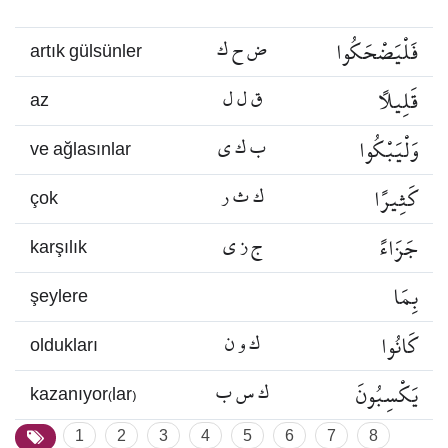
فَلْيَضْحَكُوا
ض ح ك
artık gülsünler
قَلِيلًا
ق ل ل
az
وَلْيَبْكُوا
ب ك ي
ve ağlasınlar
كَثِيرًا
ك ث ر
çok
جَزَاءً
ج ز ي
karşılık
بِمَا
şeylere
كَانُوا
ك و ن
oldukları
يَكْسِبُونَ
ك س ب
kazanıyor(lar)
1
2
3
4
5
6
7
8