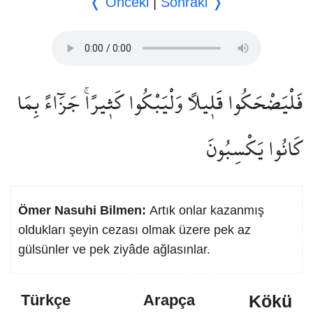
❬ Önceki
|
Sonraki ❭
فَلْيَضْحَكُوا قَل۪يلًا وَلْيَبْكُوا كَث۪يرًاۚ جَزَٓاءً بِمَا
كَانُوا يَكْسِبُونَ
Ömer Nasuhi Bilmen:
Artık onlar kazanmış
oldukları şeyin cezası olmak üzere pek az
gülsünler ve pek ziyâde ağlasınlar.
Kökü
Türkçe
Arapça