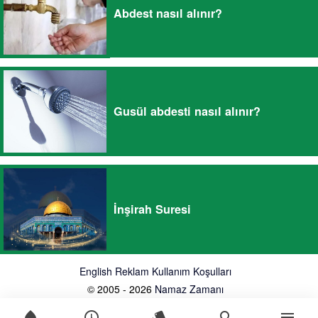
Abdest nasıl alınır?
Gusül abdesti nasıl alınır?
İnşirah Suresi
English
Reklam
Kullanım Koşulları
© 2005 - 2026
Namaz Zamanı
water_drop
schedule
style
search
menu