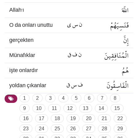
اللَّهَ
Allah’ı
فَنَسِيَهُمْ
ن س ي
O da onları unuttu
إِنَّ
gerçekten
الْمُنَافِقِينَ
ن ف ق
Münafıklar
هُمُ
işte onlardır
الْفَاسِقُونَ
ف س ق
yoldan çıkanlar
1
2
3
4
5
6
7
8
9
10
11
12
13
14
15
16
17
18
19
20
21
22
23
24
25
26
27
28
29