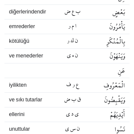
بَعْضٍ
ب ع ض
diğerlerindendir
يَأْمُرُونَ
ا م ر
emrederler
بِالْمُنْكَرِ
ن ك ر
kötülüğü
وَيَنْهَوْنَ
ن ه ي
ve menederler
عَنِ
الْمَعْرُوفِ
ع ر ف
iyilikten
وَيَقْبِضُونَ
ق ب ض
ve sıkı tutarlar
أَيْدِيَهُمْ
ي د ي
ellerini
نَسُوا
ن س ي
unuttular