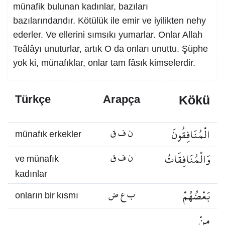
münafik bulunan kadınlar, bazıları
bazılarındandır. Kötülük ile emir ve iyilikten nehy
ederler. Ve ellerini sımsıkı yumarlar. Onlar Allah
Teâlâyı unuturlar, artık O da onları unuttu. Şüphe
yok ki, münafıklar, onlar tam fâsık kimselerdir.
Kökü
Türkçe
Arapça
الْمُنَافِقُونَ
ن ف ق
münafık erkekler
وَالْمُنَافِقَاتُ
ن ف ق
ve münafık
kadınlar
بَعْضُهُمْ
ب ع ض
onların bir kısmı
مِنْ