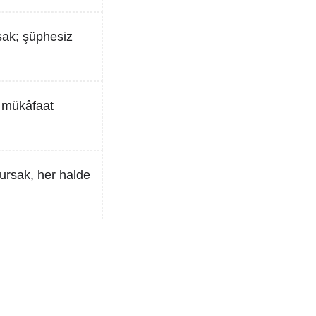
rsak; şüphesiz
r mükâfaat
lursak, her halde