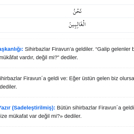
نَحْنُ
الْغَالِبِينَ
aşkanlığı:
Sihirbazlar Firavun’a geldiler. “Galip gelenler 
mükâfat vardır, değil mi?” dediler.
ihirbazlar Firavun´a geldi ve: Eğer üstün gelen biz olursa
dediler.
azır (Sadeleştirilmiş):
Bütün sihirbazlar Firavun´a geldi
bize mükafat var değil mi?» dediler.