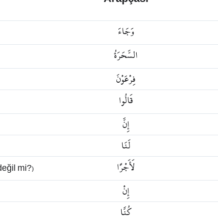
وَجَاءَ
السَّحَرَةُ
فِرْعَوْنَ
قَالُوا
إِنَّ
لَنَا
لَأَجْرًا
değil mi?)
إِنْ
كُنَّا