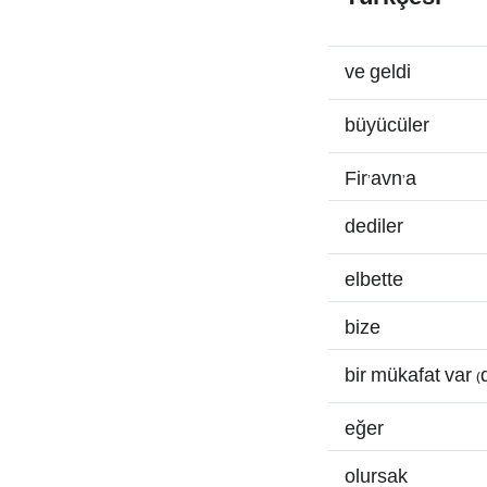
ve geldi
büyücüler
Fir’avn’a
dediler
elbette
bize
bir mükafat var (
eğer
olursak