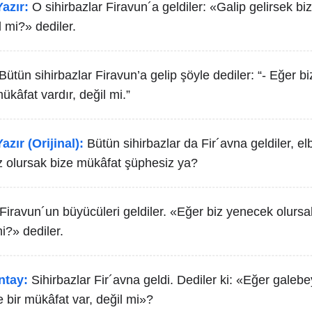
azır:
O sihirbazlar Firavun´a geldiler: «Galip gelirsek 
 mi?» dediler.
Bütün sihirbazlar Firavun’a gelip şöyle dediler: “- Eğer bi
kâfat vardır, değil mi.”
azır (Orijinal):
Bütün sihirbazlar da Fir´avna geldiler, elb
iz olursak bize mükâfat şüphesiz ya?
Firavun´un büyücüleri geldiler. «Eğer biz yenecek olursak
mi?» dediler.
ntay:
Sihirbazlar Fir´avna geldi. Dediler ki: «Eğer galeb
e bir mükâfat var, değil mi»?