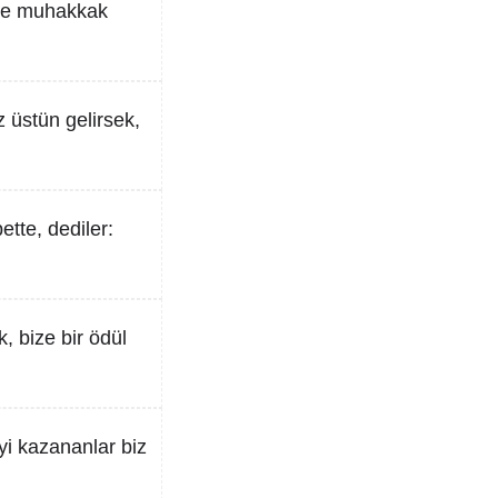
bize muhakkak
z üstün gelirsek,
ette, dediler:
, bize bir ödül
eyi kazananlar biz