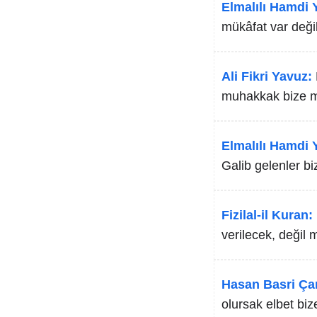
Elmalılı Hamdi Y
mükâfat var değil
Ali Fikri Yavuz:
muhakkak bize mü
Elmalılı Hamdi Y
Galib gelenler b
Fizilal-il Kuran:
verilecek, değil 
Hasan Basri Ça
olursak elbet biz