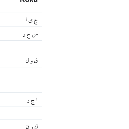
Kökü
ج ي ا
س ح ر
ق و ل
ا ج ر
ك و ن