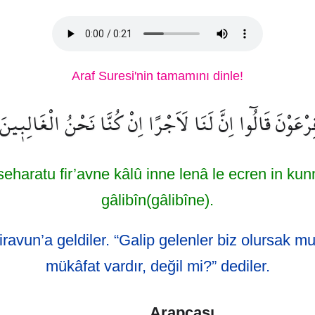
Araf Suresi'nin tamamını dinle!
ْعَوْنَ قَالُٓوا اِنَّ لَنَا لَاَجْرًا اِنْ كُنَّا نَحْنُ الْغَالِب۪ينَ
eharatu fir’avne kâlû inne lenâ le ecren in ku
gâlibîn(gâlibîne).
iravun’a geldiler. “Galip gelenler biz olursak mu
mükâfat vardır, değil mi?” dediler.
Arapçası