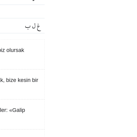
غ ل ب
biz olursak
k, bize kesin bir
ler: «Galip