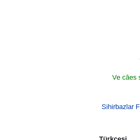
Ve câes s
Sihirbazlar F
Türkçesi