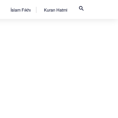
search
İslam Fıkhı
Kuran Hatmi