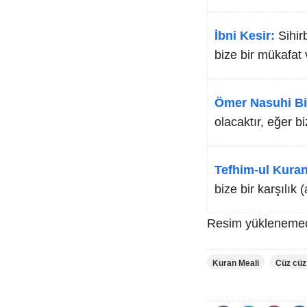
İbni Kesir:
Sihir
bize bir mükafat 
Ömer Nasuhi Bi
olacaktır, eğer bi
Tefhim-ul Kuran
bize bir karşılık
Resim yüklenemed
Kuran Meali
Cüz cüz