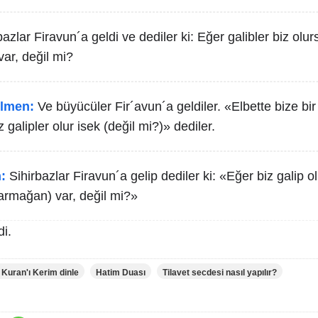
bazlar Firavun´a geldi ve dediler ki: Eğer galibler biz olu
var, değil mi?
lmen:
Ve büyücüler Fir´avun´a geldiler. «Elbette bize bi
z galipler olur isek (değil mi?)» dediler.
:
Sihirbazlar Firavun´a gelip dediler ki: «Eğer biz galip o
 (armağan) var, değil mi?»
i.
 Kuran'ı Kerim dinle
Hatim Duası
Tilavet secdesi nasıl yapılır?