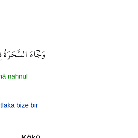
وَجَٓاءَ السَّحَرَةُ فِر
nnâ nahnul
tlaka bize bir