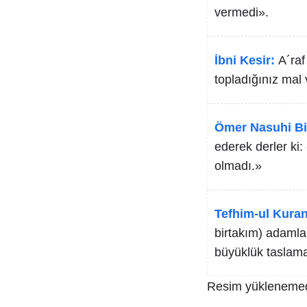
vermedi».
İbni Kesir:
A´raf
topladığınız mal 
Ömer Nasuhi Bi
ederek derler ki:
olmadı.»
Tefhim-ul Kuran
birtakım) adamla
büyüklük taslamal
Resim yüklenemed