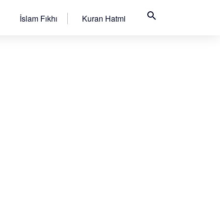
search
İslam Fıkhı
Kuran Hatmi