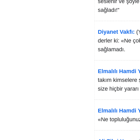
seslenir ve şöyle
sağladı!”
Diyanet Vakfı:
(
derler ki: «Ne ç
sağlamadı.
Elmalılı Hamdi Y
takım kimselere 
size hiçbir yararı
Elmalılı Hamdi Y
«Ne topluluğunuz