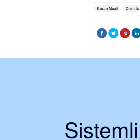
Kuran Meali
Cüz cüz
Sisteml