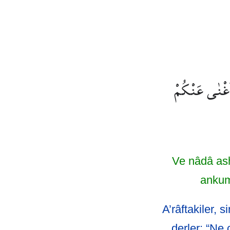
َغْنٰى عَنْكُمْ
Ve nâdâ ash
ankum
A’râftakiler, 
derler: “Ne 