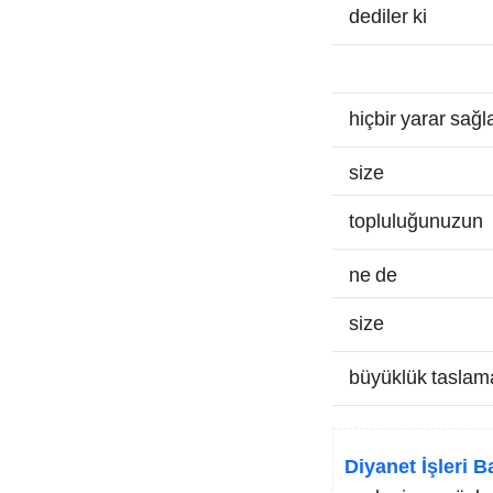
dediler ki
hiçbir yarar sağ
size
topluluğunuzun
ne de
size
büyüklük taslam
Diyanet İşleri B