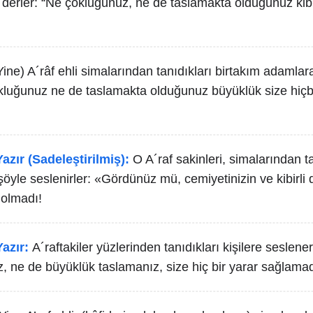
 derler: “Ne çokluğunuz, ne de taslamakta olduğunuz kibir
Yine) A´râf ehli simalarından tanıdıkları birtakım adamla
okluğunuz ne de taslamakta olduğunuz büyüklük size hiçb
azır (Sadeleştirilmiş):
O A´raf sakinleri, simalarından ta
şöyle seslenirler: «Gördünüz mü, cemiyetinizin ve kibirl
 olmadı!
azır:
A´raftakiler yüzlerinden tanıdıkları kişilere seslene
, ne de büyüklük taslamanız, size hiç bir yarar sağlamad