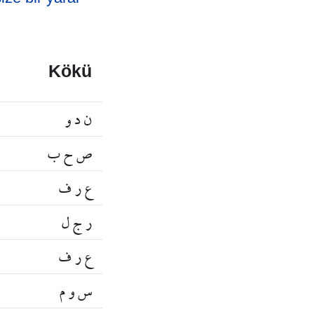
Kökü
ن د و
ص ح ب
ع ر ف
ر ج ل
ع ر ف
س و م