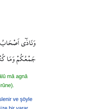
وَنَادٰٓى اَصْحَابُ ا
جَمْعُكُمْ وَمَا كُنْ
kâlû mâ agnâ
rûne).
slenir ve şöyle
ize bir yarar