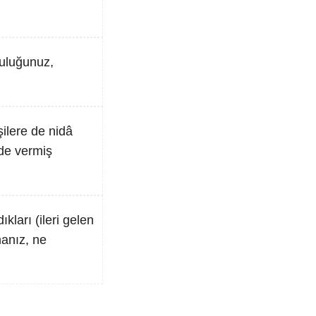
luluğunuz,
şilere de nidâ
ide vermiş
kları (ileri gelen
manız, ne