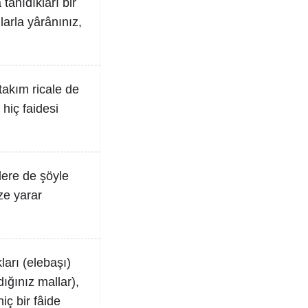
 tanıdıkları bir
arla yârânınız,
 takım ricale de
hiç faidesi
rlere de şöyle
ze yarar
ları (elebaşı)
ığınız mallar),
iç bir fâide