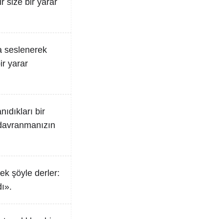
 size bir yarar
ra seslenerek
ir yarar
nıdıkları bir
i davranmanızın
rek şöyle derler:
ı».