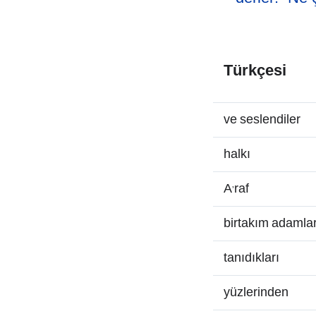
Türkçesi
ve seslendiler
halkı
A’raf
birtakım adamla
tanıdıkları
yüzlerinden