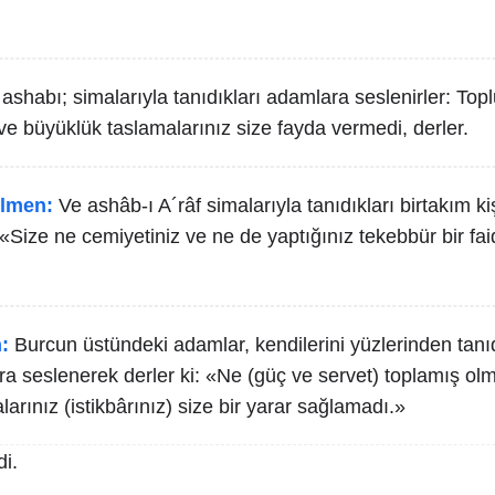
 ashabı; simalarıyla tanıdıkları adamlara seslenirler: Top
ve büyüklük taslamalarınız size fayda vermedi, derler.
lmen:
Ve ashâb-ı A´râf simalarıyla tanıdıkları birtakım ki
 «Size ne cemiyetiniz ve ne de yaptığınız tekebbür bir fa
:
Burcun üstündeki adamlar, kendilerini yüzlerinden tanıdı
ra seslenerek derler ki: «Ne (güç ve servet) toplamış ol
arınız (istikbârınız) size bir yarar sağlamadı.»
i.