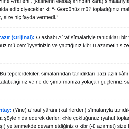
Yine A’raf ehli, (kâfirlerin elebaşlarından kara) simalarıyla
ida edip diyecekler ki: “- Gördünüz mü? topladığınız mall
z, size hiç fayda vermedi.”
azır (Orijinal):
O ashabı A´raf sîmalariyle tanıdıkları bir
üz mü cem´iyyetinizin ve yaptığınız kibr-ü azametin size 
Bu tepelerdekiler, simalarından tanıdıkları bazı azılı kâfi
 kalabalığınız ve ne de şımarmanıza yolaçan güçleriniz si
ntay:
(Yine) a´raaf yârânı (kâfirlerden) sîmalarıyla tanıdık
a şöyle nida ederek derler: «Ne çokluğunuz (yahut toplad
ı) yeltenmekde devam etdiğiniz o kibr (-ü azamet) size h