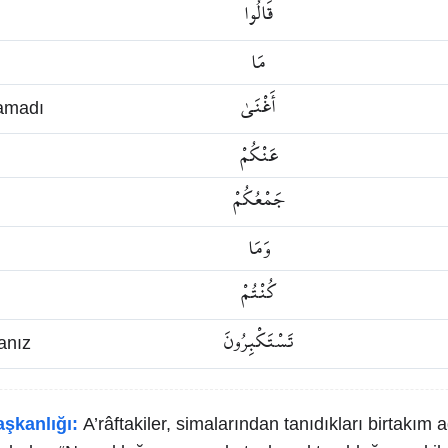
قَالُوا
مَا
أَغْنَىٰ
lamadı
عَنْكُمْ
جَمْعُكُمْ
وَمَا
كُنْتُمْ
تَسْتَكْبِرُونَ
anız
aşkanlığı:
A’râftakiler, simalarından tanıdıkları birtakım