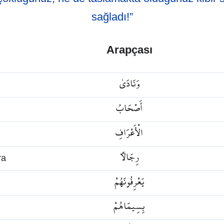
sağladı!”
Arapçası
وَنَادَىٰ
أَصْحَابُ
الْأَعْرَافِ
رِجَالًا
ra
يَعْرِفُونَهُمْ
بِسِيمَاهُمْ