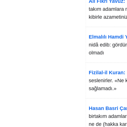
Ali Fikri Yavuz:
takım adamlara n
kibirle azametini
Elmalılı Hamdi Y
nidâ edib: gördün
olmadı
Fizilal-il Kuran:
seslenirler. «Ne
sağlamadı.»
Hasan Basri Ça
birtakım adamlar
ne de (hakka karş