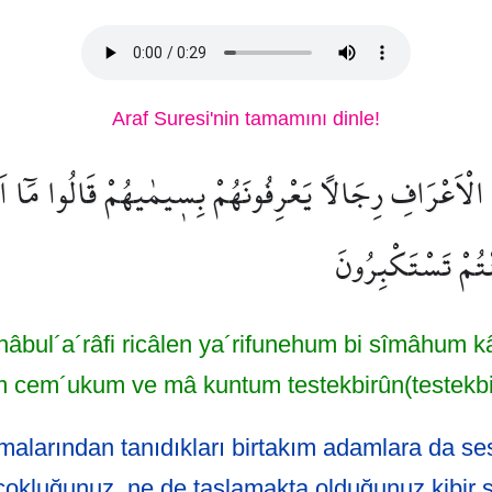
Araf Suresi'nin tamamını dinle!
لْاَعْرَافِ رِجَالًا يَعْرِفُونَهُمْ بِس۪يمٰيهُمْ قَالُوا مَٓا ا
تُمْ تَسْتَكْبِرُونَ
âbul´a´râfi ricâlen ya´rifunehum bi sîmâhum 
 cem´ukum ve mâ kuntum testekbirûn(testekbi
simalarından tanıdıkları birtakım adamlara da se
çokluğunuz, ne de taslamakta olduğunuz kibir s