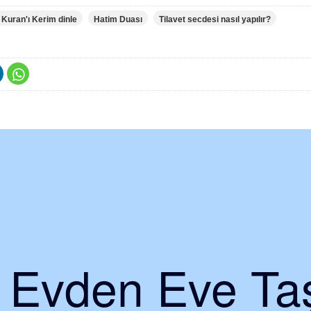
 Kuran'ı Kerim dinle
Hatim Duası
Tilavet secdesi nasıl yapılır?
i Evden Eve Taş