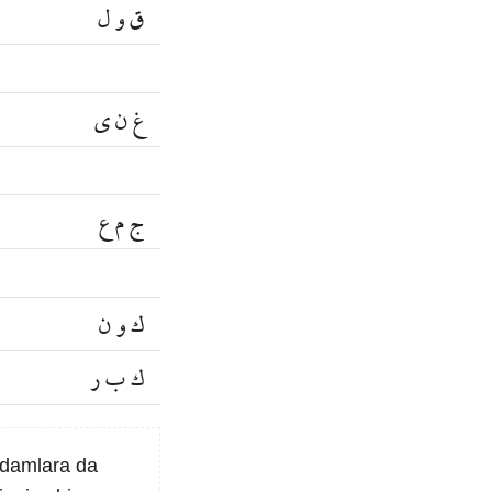
ق و ل
غ ن ي
ج م ع
ك و ن
ك ب ر
 adamlara da