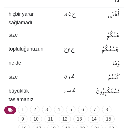
مَا
أَغْنَىٰ
غ ن ي
hiçbir yarar
sağlamadı
عَنْكُمْ
size
جَمْعُكُمْ
ج م ع
topluluğunuzun
وَمَا
ne de
كُنْتُمْ
ك و ن
size
تَسْتَكْبِرُونَ
ك ب ر
büyüklük
taslamanız
1
2
3
4
5
6
7
8
9
10
11
12
13
14
15