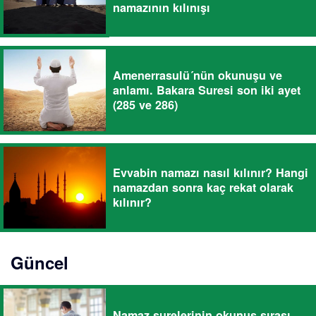
namazının kılınışı
Amenerrasulü´nün okunuşu ve
anlamı. Bakara Suresi son iki ayet
(285 ve 286)
Evvabin namazı nasıl kılınır? Hangi
namazdan sonra kaç rekat olarak
kılınır?
Güncel
Namaz surelerinin okunuş sırası.