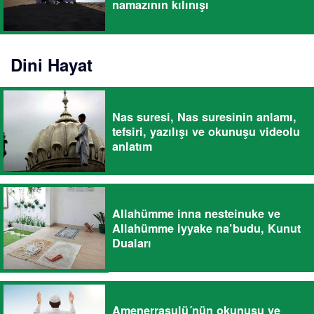
namazının kılınışı
Dini Hayat
Nas suresi, Nas suresinin anlamı,
tefsiri, yazılışı ve okunuşu videolu
anlatım
Allahümme inna nesteinuke ve
Allahümme iyyake na’budu, Kunut
Duaları
Amenerrasulü´nün okunuşu ve