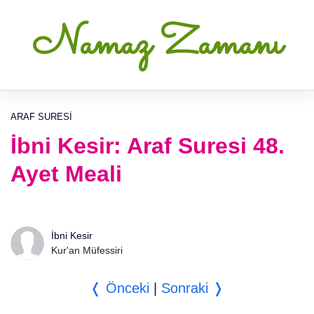
Namaz Zamanı
ARAF SURESI
İbni Kesir: Araf Suresi 48.
Ayet Meali
İbni Kesir
Kur'an Müfessiri
❬ Önceki
|
Sonraki ❭