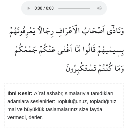
وَنَادٰٓى اَصْحَابُ الْاَعْرَافِ رِجَالًا يَعْرِفُونَهُمْ
بِس۪يمٰيهُمْ قَالُوا مَٓا اَغْنٰى عَنْكُمْ جَمْعُكُمْ
وَمَا كُنْتُمْ تَسْتَكْبِرُونَ
İbni Kesir:
A´raf ashabı; simalarıyla tanıdıkları
adamlara seslenirler: Topluluğunuz, topladığınız
mal ve büyüklük taslamalarınız size fayda
vermedi, derler.