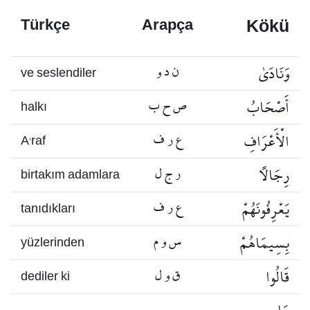
Kökü
Türkçe
Arapça
وَنَادَىٰ
ن د و
ve seslendiler
أَصْحَابُ
ص ح ب
halkı
الْأَعْرَافِ
ع ر ف
A’raf
رِجَالًا
ر ج ل
birtakım adamlara
يَعْرِفُونَهُمْ
ع ر ف
tanıdıkları
بِسِيمَاهُمْ
س و م
yüzlerinden
قَالُوا
ق و ل
dediler ki