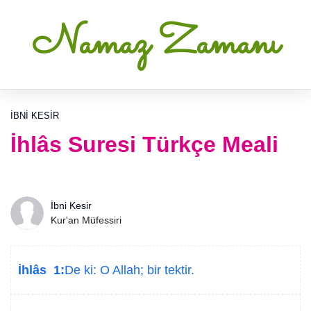
Namaz Zamanı
İBNI KESIR
İhlâs Suresi Türkçe Meali
İbni Kesir
Kur'an Müfessiri
İhlâs 1:
De ki: O Allah; bir tektir.