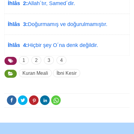
İhlâs 2:
Allah´tır, Samed´dir.
İhlâs 3:
Doğurmamış ve doğurulmamıştır.
İhlâs 4:
Hiçbir şey O´na denk değildir.
1
2
3
4
Kuran Meali
İbni Kesir