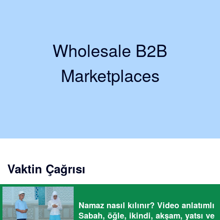
Wholesale B2B
Marketplaces
Vaktin Çağrısı
Namaz nasıl kılınır? Video anlatımlı
Sabah, öğle, ikindi, akşam, yatsı ve