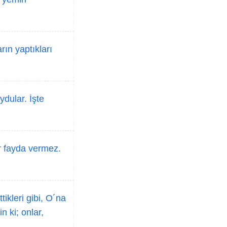
rın yaptıkları
ydular. İşte
ir fayda vermez.
tikleri gibi, O´na
n ki; onlar,