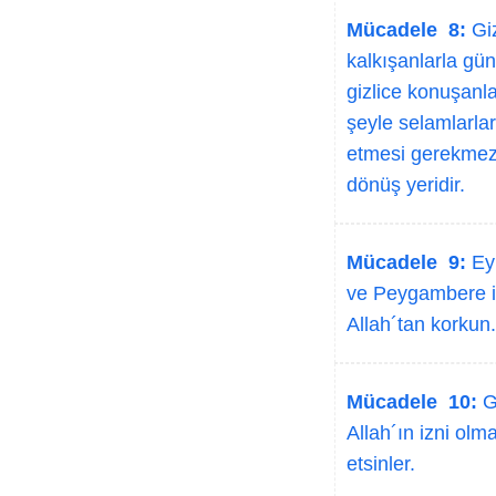
Mücadele 8:
Giz
kalkışanlarla g
gizlice konuşanla
şeyle selamlarla
etmesi gerekmez 
dönüş yeridir.
Mücadele 9:
Ey 
ve Peygambere is
Allah´tan korkun.
Mücadele 10:
Gi
Allah´ın izni olm
etsinler.