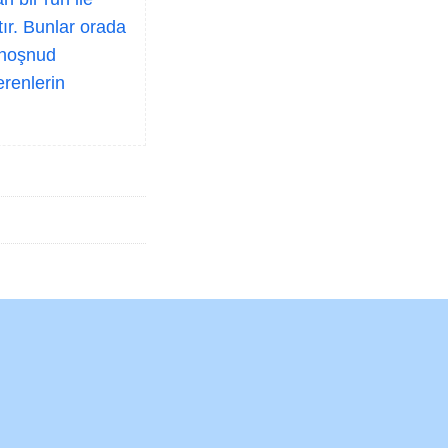
tır. Bunlar orada
n hoşnud
erenlerin