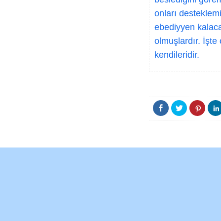
onları desteklemi
ebediyyen kalacak
olmuşlardır. İşte 
kendileridir.