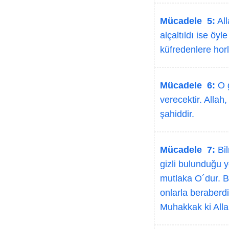
Mücadele 5:
All
alçaltıldı ise öyl
küfredenlere horl
Mücadele 6:
O g
verecektir. Allah
şahiddir.
Mücadele 7:
Bil
gizli bulunduğu y
mutlaka O´dur. B
onlarla beraberdi
Muhakkak ki Allah