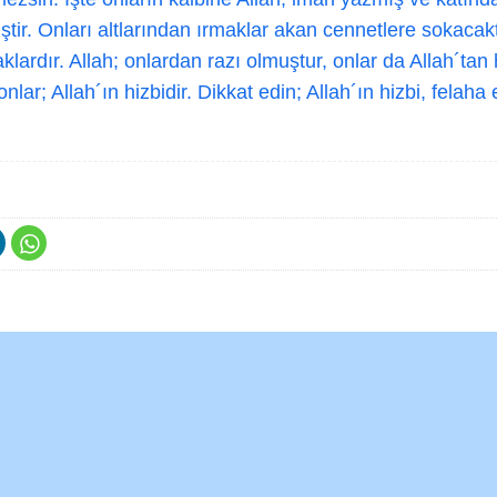
ştir. Onları altlarından ırmaklar akan cennetlere sokacak
lardır. Allah; onlardan razı olmuştur, onlar da Allah´ta
onlar; Allah´ın hizbidir. Dikkat edin; Allah´ın hizbi, felaha 