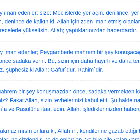
 iman edenler; size: Meclislerde yer açın, denilince; yer 
n, denince de kalkın ki, Allah içinizden iman etmiş olanlar
erecelerle yükseltsin. Allah; yaptıklarınızdan haberdardır.
y iman edenler; Peygamberle mahrem bir şey konuşacağı
ce sadaka verin. Bu; sizin için daha hayırlı ve daha tem
, şüphesiz ki Allah; Gafur´dur, Rahim´dir.
ahrem bir şey konuşmazdan önce, sadaka vermekten k
iz? Fakat Allah, sizin tevbelerinizi kabul etti. Şu halde na
ah´a ve Rasulüne itaat edin. Allah; işlediklerinizden haberd
kmaz mısın onlara ki, Allah´ın, kendilerine gazab ettiği 
lar; ne sizdendir, ne de onlardan. Ve bile bile yalan yer