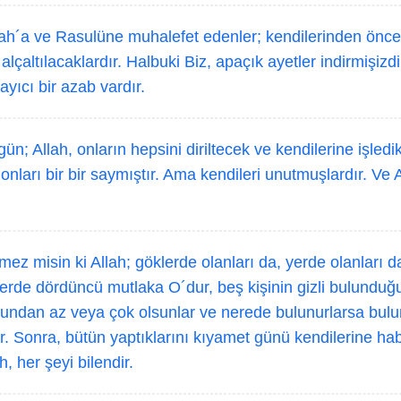
ah´a ve Rasulüne muhalefet edenler; kendilerinden öncek
e alçaltılacaklardır. Halbuki Biz, apaçık ayetler indirmişizdi
ayıcı bir azab vardır.
ün; Allah, onların hepsini diriltecek ve kendilerine işledi
, onları bir bir saymıştır. Ama kendileri unutmuşlardır. Ve 
mez misin ki Allah; göklerde olanları da, yerde olanları da 
erde dördüncü mutlaka O´dur, beş kişinin gizli bulunduğu
undan az veya çok olsunlar ve nerede bulunurlarsa bul
r. Sonra, bütün yaptıklarını kıyamet günü kendilerine hab
, her şeyi bilendir.