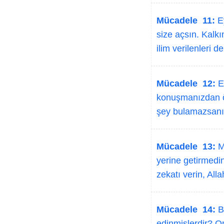
Mücadele 11:
Ey
size açsın. Kalkı
ilim verilenleri d
Mücadele 12:
E
konuşmanızdan ön
şey bulamazsanız
Mücadele 13:
M
yerine getirmedin
zekatı verin, All
Mücadele 14:
Ba
edinmişlerdir? On