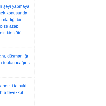
eri şeyi yapmaya
lmek konusunda
amladığı bir
 bize azab
dir. Ne kötü
ahı, düşmanlığı
a toplanacağınız
andır. Halbuki
ah´a tevekkül