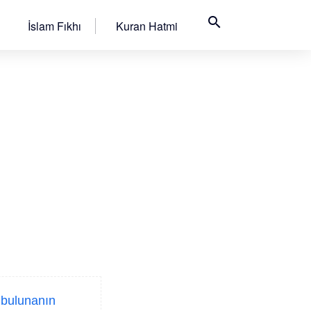
search
İslam Fıkhı
Kuran Hatmi
e bulunanın