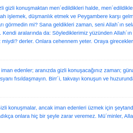
li gizli konuşmaktan men´edildikleri halde, men´edildikl
ünah işlemek, düşmanlık etmek ve Peygambere karşı ge
rı görmedin mi? Sana geldikleri zaman, seni Allah´ın sel
r. Kendi aralarında da: Söylediklerimiz yüzünden Allah´ın
miydi? derler. Onlara cehennem yeter. Oraya girecekler
iman edenler; aranızda gizli konuşacağınız zaman; gün
yanı fısıldaşmayın. Birr´i, takvayı konuşun ve huzurund
zli konuşmalar, ancak iman edenleri üzmek için şeytand
adıkça onlara hiç bir şeyle zarar veremez. Mü´minler, All