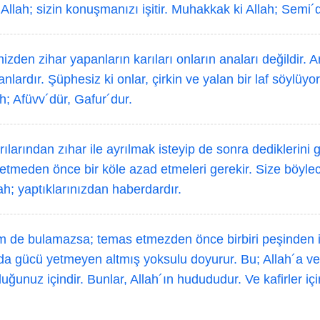
 Allah; sizin konuşmanızı işitir. Muhakkak ki Allah; Semi´di
nizden zihar yapanların karıları onların anaları değildir. 
nlardır. Şüphesiz ki onlar, çirkin ve yalan bir laf söylüyor
h; Afüvv´dür, Gafur´dur.
ılarından zıhar ile ayrılmak isteyip de sonra dediklerini g
 etmeden önce bir köle azad etmeleri gerekir. Size böyle
lah; yaptıklarınızdan haberdardır.
 de bulamazsa; temas etmezden önce birbiri peşinden i
 da gücü yetmeyen altmış yoksulu doyurur. Bu; Allah´a 
ğunuz içindir. Bunlar, Allah´ın hudududur. Ve kafirler içi