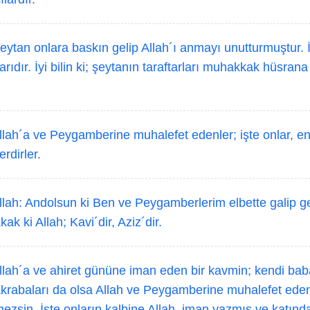
ytan onlara baskın gelip Allah´ı anmayı unutturmuştur. İ
larıdır. İyi bilin ki; şeytanın taraftarları muhakkak hüsran
lah´a ve Peygamberine muhalefet edenler; işte onlar, en 
rdirler.
lah: Andolsun ki Ben ve Peygamberlerim elbette galip ge
ak ki Allah; Kavi´dir, Aziz´dir.
lah´a ve ahiret gününe iman eden bir kavmin; kendi babal
akrabaları da olsa Allah ve Peygamberine muhalefet ede
ezsin. İşte onların kalbine Allah, iman yazmış ve katından