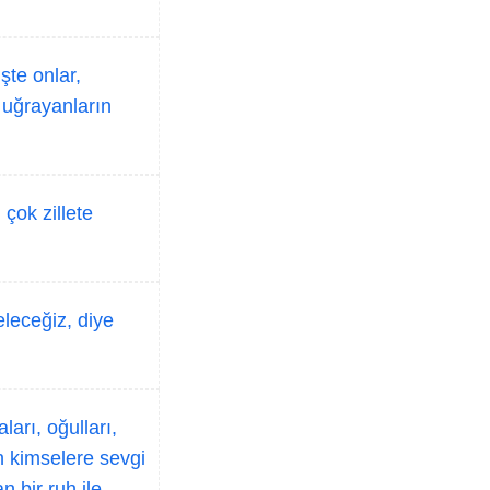
şte onlar,
a uğrayanların
çok zillete
leceğiz, diye
arı, oğulları,
n kimselere sevgi
 bir ruh ile