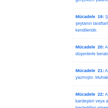
Mücadele 19:
Şe
şeytanın taraftar
kendileridir.
Mücadele 20:
Al
düşenlerle berabe
Mücadele 21:
Al
yazmıştır. Muhakk
Mücadele 22:
Al
kardeşleri veya 
beslediğini görem