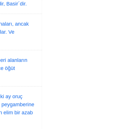
r, Basir´dir.
Anaları, ancak
lar. Ve
eri alanların
ce öğüt
ki ay oruç
ve peygamberine
n elim bir azab