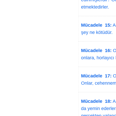
etmektedirler.
Mücadele 15:
Al
şey ne kötüdür.
Mücadele 16:
On
onlara, horlayıcı 
Mücadele 17:
On
Onlar, cehennem 
Mücadele 18:
Al
da yemin ederler. 
gerçekten yalancı