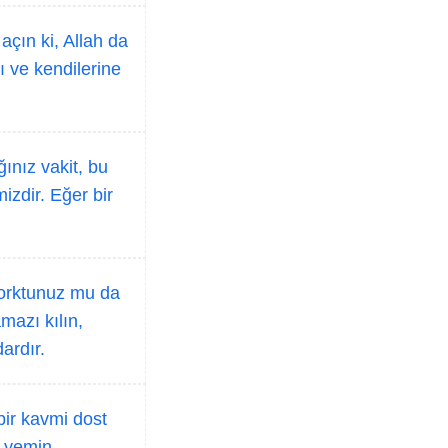
açın ki, Allah da
ı ve kendilerine
nız vakit, bu
izdir. Eğer bir
orktunuz mu da
mazı kılın,
ardır.
bir kavmi dost
e yemin