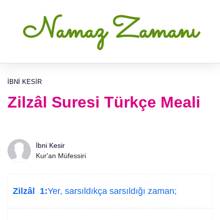
Namaz Zamanı
İBNI KESIR
Zilzâl Suresi Türkçe Meali
İbni Kesir
Kur'an Müfessiri
Zilzâl 1:
Yer, sarsıldıkça sarsıldığı zaman;