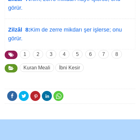
görür.
Zilzâl 8:
Kim de zerre mikdarı şer işlerse; onu
görür.
1
2
3
4
5
6
7
8
Kuran Meali
İbni Kesir