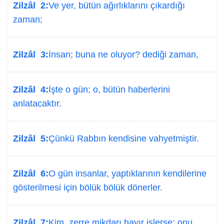
Zilzâl 2:
Ve yer, bütün ağırlıklarını çıkardığı
zaman;
Zilzâl 3:
İnsan; buna ne oluyor? dediği zaman,
Zilzâl 4:
İşte o gün; o, bütün haberlerini
anlatacaktır.
Zilzâl 5:
Çünkü Rabbın kendisine vahyetmiştir.
Zilzâl 6:
O gün insanlar, yaptıklarının kendilerine
gösterilmesi için bölük bölük dönerler.
Zilzâl 7:
Kim, zerre mikdarı hayır işlerse; onu