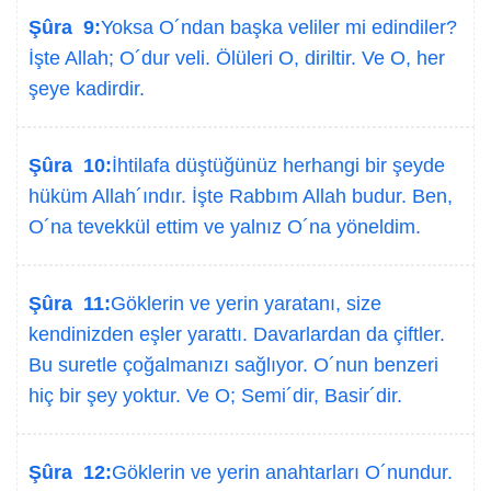
Şûra 9:
Yoksa O´ndan başka veliler mi edindiler?
İşte Allah; O´dur veli. Ölüleri O, diriltir. Ve O, her
şeye kadirdir.
Şûra 10:
İhtilafa düştüğünüz herhangi bir şeyde
hüküm Allah´ındır. İşte Rabbım Allah budur. Ben,
O´na tevekkül ettim ve yalnız O´na yöneldim.
Şûra 11:
Göklerin ve yerin yaratanı, size
kendinizden eşler yarattı. Davarlardan da çiftler.
Bu suretle çoğalmanızı sağlıyor. O´nun benzeri
hiç bir şey yoktur. Ve O; Semi´dir, Basir´dir.
Şûra 12:
Göklerin ve yerin anahtarları O´nundur.