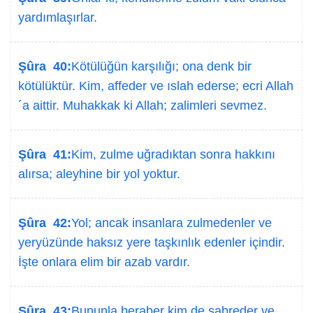
yardımlaşırlar.
Şûra 40:
Kötülüğün karşılığı; ona denk bir
kötülüktür. Kim, affeder ve ıslah ederse; ecri Allah
´a aittir. Muhakkak ki Allah; zalimleri sevmez.
Şûra 41:
Kim, zulme uğradıktan sonra hakkını
alırsa; aleyhine bir yol yoktur.
Şûra 42:
Yol; ancak insanlara zulmedenler ve
yeryüzünde haksız yere taşkınlık edenler içindir.
İşte onlara elim bir azab vardır.
Şûra 43:
Bununla beraber kim de sabreder ve