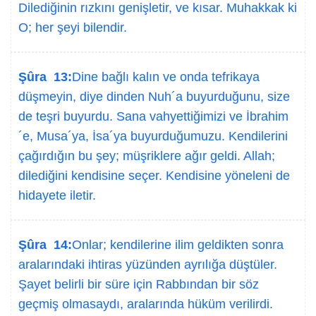
Dilediğinin rızkını genişletir, ve kısar. Muhakkak ki
O; her şeyi bilendir.
Şûra 13:
Dine bağlı kalın ve onda tefrikaya
düşmeyin, diye dinden Nuh´a buyurduğunu, size
de teşri buyurdu. Sana vahyettiğimizi ve İbrahim
´e, Musa´ya, İsa´ya buyurduğumuzu. Kendilerini
çağırdığın bu şey; müşriklere ağır geldi. Allah;
dilediğini kendisine seçer. Kendisine yöneleni de
hidayete iletir.
Şûra 14:
Onlar; kendilerine ilim geldikten sonra
aralarındaki ihtiras yüzünden ayrılığa düştüler.
Şayet belirli bir süre için Rabbından bir söz
geçmiş olmasaydı, aralarında hüküm verilirdi.