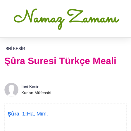
Namaz Zamanı
İBNI KESIR
Şûra Suresi Türkçe Meali
İbni Kesir
Kur'an Müfessiri
Şûra 1:
Ha, Mim.