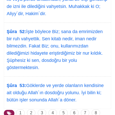
de izni ile dilediğini vahyetsin. Muhakkak ki O;
Aliyy´dir, Hakim´dir.
Şûra 52:
İşte böylece Biz; sana da emrimizden
bir ruh vahyettik. Sen kitab nedir, iman nedir
bilmezdin. Fakat Biz; onu, kullarımızdan
dilediğimizi hidayete eriştirdiğimiz bir nur kıldık.
Şüphesiz ki sen, dosdoğru bir yolu
göstermektesin.
Şûra 53:
Göklerde ve yerde olanların kendisine
ait olduğu Allah´ın dosdoğru yolunu. İyi bilin ki;
bütün işler sonunda Allah´a döner.
1
2
3
4
5
6
7
8