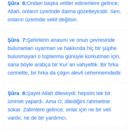
Şûra 6:
Ondan başka veliler edinenlere gelince;
Allah, onların üzerinde daima gözetleyicidir. Sen,
onların üzerinde vekil değilsin.
Şûra 7:
Şehirlerin anasını ve onun çevresinde
bulunanları uyarman ve hakkında hiç bir şüphe
bulunmayan o toplanma günüyle korkutman için,
sana böyle arabça bir Kur´an vahyettik. Bir fırka
cennette, bir fırka da çılgın alevli cehennemdedir.
Şûra 8:
Şayet Allah dileseydi; hepsini tek bir
ümmet yapardı. Ama O; dilediğini rahmetine
sokar. Zalimlere gelince; onlar için ne bir veli
vardır, ne de bir yardımcı.