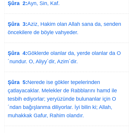
Şûra 2:
Ayn, Sin, Kaf.
Şûra 3:
Aziz, Hakim olan Allah sana da, senden
öncekilere de böyle vahyeder.
Şûra 4:
Göklerde olanlar da, yerde olanlar da O
´nundur. O, Aliyy´dir, Azim´dir.
Şûra 5:
Nerede ise gökler tepelerinden
çatlayacaklar. Melekler de Rabblarını hamd ile
tesbih ediyorlar; yeryüzünde bulunanlar için O
´ndan bağışlanma diliyorlar. İyi bilin ki; Allah,
muhakkak Gafur, Rahim olandır.