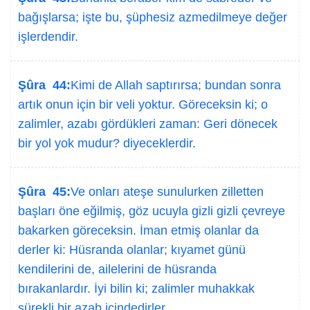
bağışlarsa; işte bu, şüphesiz azmedilmeye değer
işlerdendir.
Şûra 44:
Kimi de Allah saptırırsa; bundan sonra
artık onun için bir veli yoktur. Göreceksin ki; o
zalimler, azabı gördükleri zaman: Geri dönecek
bir yol yok mudur? diyeceklerdir.
Şûra 45:
Ve onları ateşe sunulurken zilletten
başları öne eğilmiş, göz ucuyla gizli gizli çevreye
bakarken göreceksin. İman etmiş olanlar da
derler ki: Hüsranda olanlar; kıyamet günü
kendilerini de, ailelerini de hüsranda
bırakanlardır. İyi bilin ki; zalimler muhakkak
sürekli bir azab içindedirler.