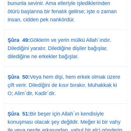
bununla sevinir. Ama elleriyle işlediklerinden
ötürü başlarına bir fenalık gelirse; işte o zaman
insan, cidden pek nankördür.
Şûra 49:
Göklerin ve yerin mülkü Allah´ındır.
Dilediğini yaratır. Dilediğine dişiler bağışlar,
dilediğine ne erkekler bağışlar.
Şûra 50:
Veya hem dişi, hem erkek olmak üzere
çift verir. Dilediğini de kısır bırakır. Muhakkak ki
O; Alim´dir, Kadir´dir.
Şûra 51:
Bir beşer için Allah´ın kendisiyle
konuşması olacak şey değildir. Meğer ki bir vahy
ile veya perde arkasından, yahut bir elçi gönderip