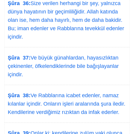
Şûra 36:
Size verilen herhangi bir şey, yalnızca
dünya hayatının bir geçimliliğidir. Allah katında
olan ise, hem daha hayırlı, hem de daha bakidir.
Bu; iman edenler ve Rabblarına tevekkül edenler
içindir.
Şûra 37:
Ve büyük günahlardan, hayasızlıktan
çekinenler, öfkelendiklerinde bile bağışlayanlar
içindir.
Şûra 38:
Ve Rabblarına icabet edenler, namaz
kılanlar içindir. Onların işleri aralarında şura iledir.
Kendilerine verdiğimiz rızıktan da infak ederler.
Şûra 39:
Onlar ki; kendilerine zulüm vaki olunca