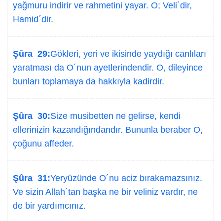
yağmuru indirir ve rahmetini yayar. O; Veli´dir,
Hamid´dir.
Şûra 29:
Gökleri, yeri ve ikisinde yaydığı canlıları
yaratması da O´nun ayetlerindendir. O, dileyince
bunları toplamaya da hakkıyla kadirdir.
Şûra 30:
Size musibetten ne gelirse, kendi
ellerinizin kazandığındandır. Bununla beraber O,
çoğunu affeder.
Şûra 31:
Yeryüzünde O´nu aciz bırakamazsınız.
Ve sizin Allah´tan başka ne bir veliniz vardır, ne
de bir yardımcınız.