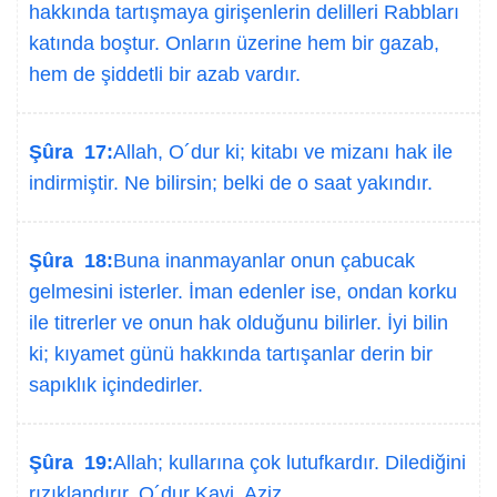
hakkında tartışmaya girişenlerin delilleri Rabbları
katında boştur. Onların üzerine hem bir gazab,
hem de şiddetli bir azab vardır.
Şûra 17:
Allah, O´dur ki; kitabı ve mizanı hak ile
indirmiştir. Ne bilirsin; belki de o saat yakındır.
Şûra 18:
Buna inanmayanlar onun çabucak
gelmesini isterler. İman edenler ise, ondan korku
ile titrerler ve onun hak olduğunu bilirler. İyi bilin
ki; kıyamet günü hakkında tartışanlar derin bir
sapıklık içindedirler.
Şûra 19:
Allah; kullarına çok lutufkardır. Dilediğini
rızıklandırır. O´dur Kavi, Aziz.