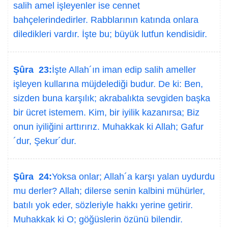
salih amel işleyenler ise cennet
bahçelerindedirler. Rabblarının katında onlara
diledikleri vardır. İşte bu; büyük lutfun kendisidir.
Şûra 23:
İşte Allah´ın iman edip salih ameller
işleyen kullarına müjdelediği budur. De ki: Ben,
sizden buna karşılık; akrabalıkta sevgiden başka
bir ücret istemem. Kim, bir iyilik kazanırsa; Biz
onun iyiliğini arttırırız. Muhakkak ki Allah; Gafur
´dur, Şekur´dur.
Şûra 24:
Yoksa onlar; Allah´a karşı yalan uydurdu
mu derler? Allah; dilerse senin kalbini mühürler,
batılı yok eder, sözleriyle hakkı yerine getirir.
Muhakkak ki O; göğüslerin özünü bilendir.