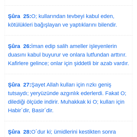
Şûra 25:
O; kullarından tevbeyi kabul eden,
kötülükleri bağışlayan ve yaptıklarını bilendir.
Şûra 26:
İman edip salih ameller işleyenlerin
duasını kabul buyurur ve onlara lutfundan arttırır.
Kafirlere gelince; onlar için şiddetli bir azab vardır.
Şûra 27:
Şayet Allah kulları için rızkı geniş
tutsaydı; yeryüzünde azgınlık ederlerdi. Fakat O;
dilediği ölçüde indirir. Muhakkak ki O; kulları için
Habir´dir, Basir´dir.
Şûra 28:
O´dur ki; ümidlerini kestikten sonra