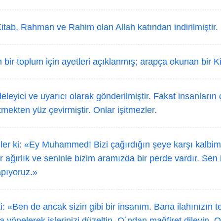
tab, Rahman ve Rahim olan Allah katından indirilmiştir.
 bir toplum için ayetleri açıklanmış; arapça okunan bir Ki
leyici ve uyarıcı olarak gönderilmiştir. Fakat insanların
mekten yüz çevirmiştir. Onlar işitmezler.
er ki: «Ey Muhammed! Bizi çağırdığın şeye karşı kalbimi
r ağırlık ve seninle bizim aramızda bir perde vardır. Sen i
apıyoruz.»
: «Ben de ancak sizin gibi bir insanım. Bana ilahınızın te
a yönelerek işlerinizi düzeltin, O´ndan mağfiret dileyin. 