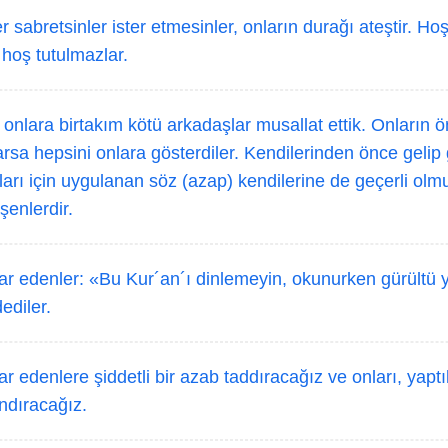
r sabretsinler ister etmesinler, onların durağı ateştir. Ho
k hoş tutulmazlar.
 onlara birtakım kötü arkadaşlar musallat ettik. Onların ö
rsa hepsini onlara gösterdiler. Kendilerinden önce gelip
ları için uygulanan söz (azap) kendilerine de geçerli ol
şenlerdir.
ar edenler: «Bu Kur´an´ı dinlemeyin, okunurken gürültü y
dediler.
r edenlere şiddetli bir azab taddıracağız ve onları, yaptı
ndıracağız.