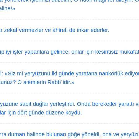
aline!»
 zekat vermezler ve ahireti de inkar ederler.
p iyi işler yapanlara gelince; onlar için kesintisiz mükafat
i: «Siz mi yeryüzünü iki günde yaratana nankörlük ediyo
sunuz? O alemlerin Rabb´idir.»
yüzüne sabit dağlar yerleştirdi. Onda bereketler yarattı 
nlar için dört günde düzene koydu.
ra duman halinde bulunan göğe yöneldi, ona ve yeryüzü