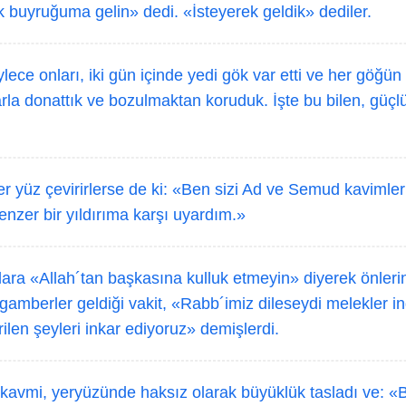
 buyruğuma gelin» dedi. «İsteyerek geldik» dediler.
ece onları, iki gün içinde yedi gök var etti ve her göğün 
rla donattık ve bozulmaktan koruduk. İşte bu bilen, güçlü
r yüz çevirirlerse de ki: «Ben sizi Ad ve Semud kavimler
enzer bir yıldırıma karşı uyardım.»
ara «Allah´tan başkasına kulluk etmeyin» diyerek önler
amberler geldiği vakit, «Rabb´imiz dileseydi melekler ind
rilen şeyleri inkar ediyoruz» demişlerdi.
kavmi, yeryüzünde haksız olarak büyüklük tasladı ve: «