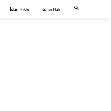
search
İslam Fıkhı
Kuran Hatmi