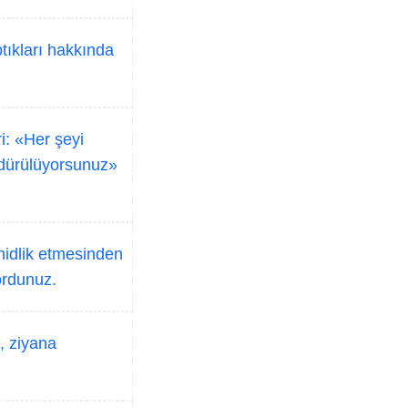
ptıkları hakkında
ri: «Her şeyi
öndürülüyorsunuz»
ahidlik etmesinden
ordunuz.
i, ziyana