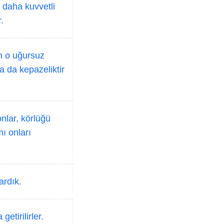
n daha kuvvetli
.
in o uğursuz
a da kepazeliktir
nlar, körlüğü
mı onları
ardık.
etirilirler.