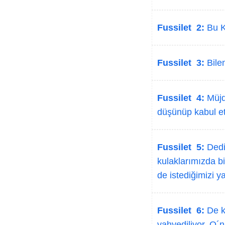
Fussilet 2:
Bu Ki
Fussilet 3:
Bilen
Fussilet 4:
Müjde
düşünüp kabul et
Fussilet 5:
Dedil
kulaklarımızda bi
de istediğimizi y
Fussilet 6:
De ki
vahyediliyor. O´n