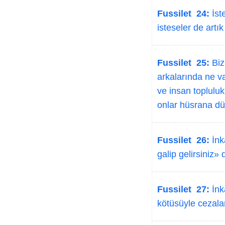
Fussilet 24:
İste
isteseler de artı
Fussilet 25:
Biz
arkalarında ne va
ve insan topluluk
onlar hüsrana dü
Fussilet 26:
İnk
galip gelirsiniz» 
Fussilet 27:
İnka
kötüsüyle cezala