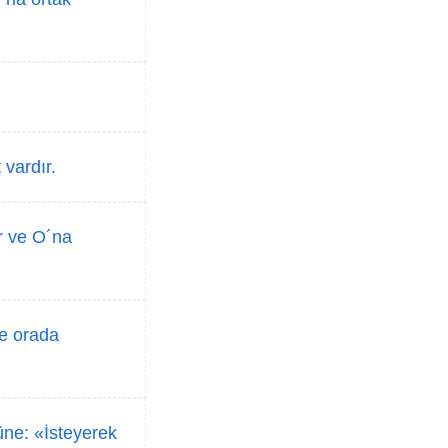
 vardır.
r ve O´na
ve orada
ne: «İsteyerek