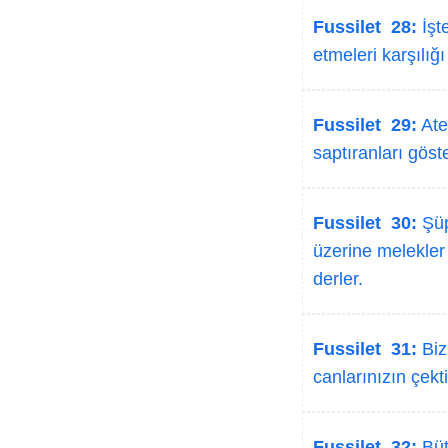
Fussilet 28:
İşte
etmeleri karşılığı
Fussilet 29:
Ateş
saptıranları göste
Fussilet 30:
Şüp
üzerine melekler
derler.
Fussilet 31:
Biz
canlarınızın çekti
Fussilet 32:
Büt