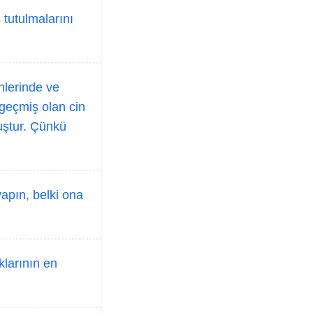
ş tutulmalarını
nlerinde ve
 geçmiş olan cin
muştur. Çünkü
apın, belki ona
klarının en