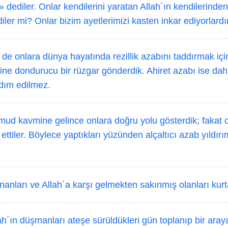
» dediler. Onlar kendilerini yaratan Allah´ın kendilerinde
er mi? Onlar bizim ayetlerimizi kasten inkar ediyorlardır
 de onlara dünya hayatında rezillik azabını taddırmak iç
ine dondurucu bir rüzgar gönderdik. Ahiret azabı ise dah
rdım edilmez.
ud kavmine gelince onlara doğru yolu gösterdik; fakat o
ettiler. Böylece yaptıkları yüzünden alçaltıcı azab yıldırı
nanları ve Allah´a karşı gelmekten sakınmış olanları kurt
h´ın düşmanları ateşe sürüldükleri gün toplanıp bir araya g