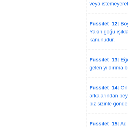
veya istemeyerek
Fussilet 12:
Böyl
Yakın göğü ışıkla
kanunudur.
Fussilet 13:
Eğe
gelen yıldırıma b
Fussilet 14:
Onl
arkalarından peyg
biz sizinle gönde
Fussilet 15:
Ad 