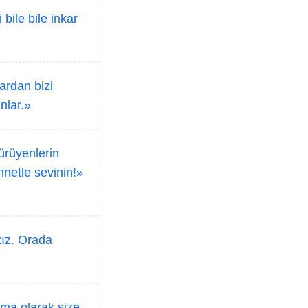
 bile bile inkar
ardan bizi
unlar.»
ürüyenlerin
nnetle sevinin!»
zız. Orada
ama olarak size