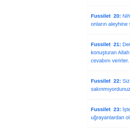
Fussilet 20:
Niha
onların aleyhine şa
Fussilet 21:
Deri
konuşturan Allah 
cevabını verirler.
Fussilet 22:
Siz 
sakınmıyordunuz,
Fussilet 23:
İşte
uğrayanlardan olu