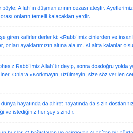
 böyle; Allah´ın düşmanlarının cezası ateştir. Ayetlerimizi
 orası onların temelli kalacakları yerdir.
e giren kafirler derler ki: «Rabb´imiz cinlerden ve insanl
r, onları ayaklarımızın altına alalım. Ki altta kalanlar ols
hesiz Rabb´imiz Allah´tır deyip, sonra dosdoğru yolda y
 iner. Onlara «Korkmayın, üzülmeyin, size söz verilen ce
 dünya hayatında da ahiret hayatında da sizin dostlarını
ği ve istediğiniz her şey sizindir.
ün bunlar, O bağışlayan ve esirgeyen Allah´tan bir ağırl