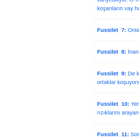
koşanların vay h
Fussilet 7:
Onlar
Fussilet 8:
İnanı
Fussilet 9:
De k
ortaklar koşuyor
Fussilet 10:
Yer
rızıklarını araya
Fussilet 11:
Son