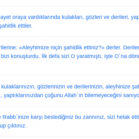
yet oraya vardıklarında kulakları, gözleri ve derileri, ya
hitlik ettiler.
lerine: «Aleyhimize niçin şahidlik ettiniz?» derler. Derile
bizi konuşturdu. İlk defa sizi O yaratmıştı, işte O´na d
kulaklarınızın, gözlerinizin ve derilerinizin, aleyhinize ş
 yaptıklarınızdan çoğunu Allah´ın bilemeyeceğini sanıy
 Rabb´inize karşı beslediğiniz bu zannınız, sizi helak ett
p çıktınız.