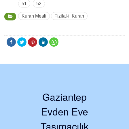
51
52
Kuran Meali
Fizilal-il Kuran
Gaziantep
Evden Eve
Taşımacılık