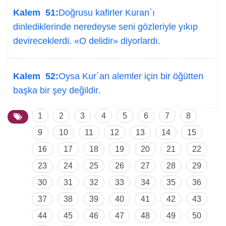
Kalem 51:
Doğrusu kafirler Kuran´ı
dinlediklerinde neredeyse seni gözleriyle yıkıp
devireceklerdi. «O delidir» diyorlardı.
Kalem 52:
Oysa Kur´an alemler için bir öğütten
başka bir şey değildir.
1
2
3
4
5
6
7
8
9
10
11
12
13
14
15
16
17
18
19
20
21
22
23
24
25
26
27
28
29
30
31
32
33
34
35
36
37
38
39
40
41
42
43
44
45
46
47
48
49
50