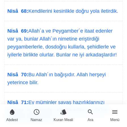
Nisâ 68:
Kendilerini kesinlikle doğru yola iletirdik.
Nisâ 69:
Allah´a ve Peygamber´e itaat edenler
var ya, bunlar Allah´ın nimetine eriştirdiği
peygamberlerle, dosdoğru kullarla, şehidlerle ve
iyilerle birlikte olurlar. Bunlar ne iyi arkadaşlardır!
Nisâ 70:
Bu Allah´ın bağışıdır. Allah herşeyi
yeterince bilir.
Nisâ 71:
Ey müminler savaş hazırlıklarınızı
yapınız ve sonra da ya bölük bölük ya da hep
water_drop
schedule
style
search
menu
birlikte savaşa çıkınız.
Abdest
Namaz
Kuran Meali
Ara
Menü