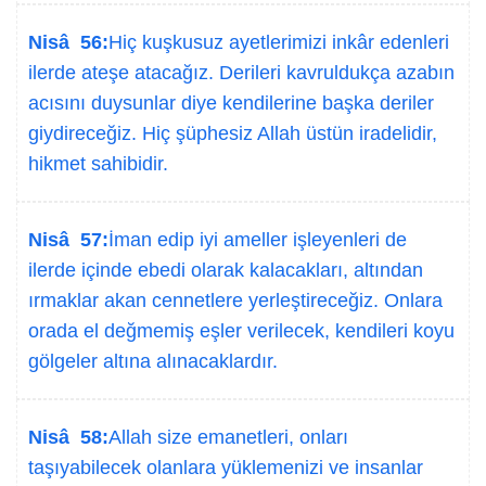
Nisâ 56:
Hiç kuşkusuz ayetlerimizi inkâr edenleri
ilerde ateşe atacağız. Derileri kavruldukça azabın
acısını duysunlar diye kendilerine başka deriler
giydireceğiz. Hiç şüphesiz Allah üstün iradelidir,
hikmet sahibidir.
Nisâ 57:
İman edip iyi ameller işleyenleri de
ilerde içinde ebedi olarak kalacakları, altından
ırmaklar akan cennetlere yerleştireceğiz. Onlara
orada el değmemiş eşler verilecek, kendileri koyu
gölgeler altına alınacaklardır.
Nisâ 58:
Allah size emanetleri, onları
taşıyabilecek olanlara yüklemenizi ve insanlar