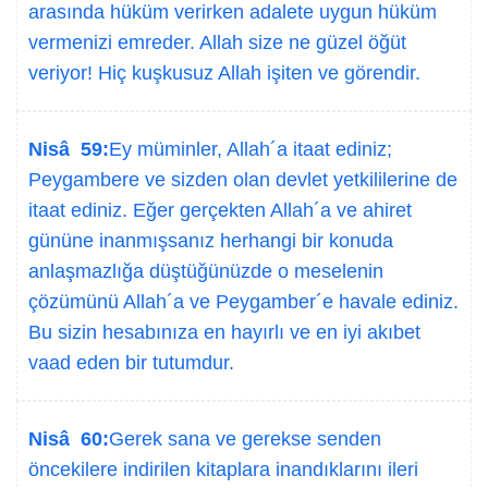
arasında hüküm verirken adalete uygun hüküm
vermenizi emreder. Allah size ne güzel öğüt
veriyor! Hiç kuşkusuz Allah işiten ve görendir.
Nisâ 59:
Ey müminler, Allah´a itaat ediniz;
Peygambere ve sizden olan devlet yetkililerine de
itaat ediniz. Eğer gerçekten Allah´a ve ahiret
gününe inanmışsanız herhangi bir konuda
anlaşmazlığa düştüğünüzde o meselenin
çözümünü Allah´a ve Peygamber´e havale ediniz.
Bu sizin hesabınıza en hayırlı ve en iyi akıbet
vaad eden bir tutumdur.
Nisâ 60:
Gerek sana ve gerekse senden
öncekilere indirilen kitaplara inandıklarını ileri