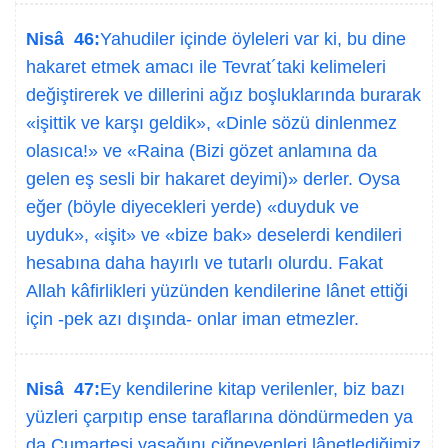
Nisâ 46:
Yahudiler içinde öyleleri var ki, bu dine
hakaret etmek amacı ile Tevrat´taki kelimeleri
değiştirerek ve dillerini ağız boşluklarında burarak
«işittik ve karşı geldik», «Dinle sözü dinlenmez
olasıca!» ve «Raina (Bizi gözet anlamına da
gelen eş sesli bir hakaret deyimi)» derler. Oysa
eğer (böyle diyecekleri yerde) «duyduk ve
uyduk», «işit» ve «bize bak» deselerdi kendileri
hesabına daha hayırlı ve tutarlı olurdu. Fakat
Allah kâfirlikleri yüzünden kendilerine lânet ettiği
için -pek azı dışında- onlar iman etmezler.
Nisâ 47:
Ey kendilerine kitap verilenler, biz bazı
yüzleri çarpıtıp ense taraflarına döndürmeden ya
da Cumartesi yasağını çiğneyenleri lânetlediğimiz