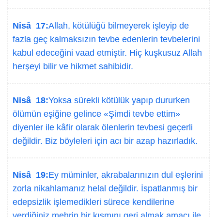
Nisâ 17:
Allah, kötülüğü bilmeyerek işleyip de
fazla geç kalmaksızın tevbe edenlerin tevbelerini
kabul edeceğini vaad etmiştir. Hiç kuşkusuz Allah
herşeyi bilir ve hikmet sahibidir.
Nisâ 18:
Yoksa sürekli kötülük yapıp dururken
ölümün eşiğine gelince «Şimdi tevbe ettim»
diyenler ile kâfir olarak ölenlerin tevbesi geçerli
değildir. Biz böyleleri için acı bir azap hazırladık.
Nisâ 19:
Ey müminler, akrabalarınızın dul eşlerini
zorla nikahlamanız helal değildir. İspatlanmış bir
edepsizlik işlemedikleri sürece kendilerine
verdiğiniz mehrin bir kısmını geri almak amacı ile