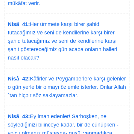
mükâfat verir.
Nisâ 41:
Her ümmete karşı birer şahid
tutacağımız ve seni de kendilerine karşı birer
şahid tutacağımız ve seni de kendilerine karşı
şahit göstereceğimiz gün acaba onların halleri
nasıl olacak?
Nisâ 42:
Kâfirler ve Peygamberlere karşı gelenler
o gün yerle bir olmayı özlemle isterler. Onlar Allah
´tan hiçbir söz saklayamazlar.
Nisâ 43:
Ey iman edenler! Sarhoşken, ne
söylediğinizi bilinceye kadar, bir de cünüpken -
yolcu olmanız müstesna- gusül yapmadıkça