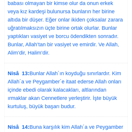
babası olmayan bir kimse olur da onun erkek
veya kız kardeşi bulunursa bunların her birine
altıda bir düşer. Eğer onlar ikiden çoksalar zarara
uğratılmaksızın üçte birine ortak olurlar. Bunlar
yaptıkları vasiyet ve borcu ödendikten sonradır.
Bunlar, Allah’tan bir vasiyet ve emirdir. Ve Allah,
Alim’dir, Halim’dir.
Nisâ 13:
Bunlar Allah´ın koyduğu sınırlardır. Kim
Allah´a ve Peygamber´e itaat ederse Allah onları
içinde ebedi olarak kalacakları, altlarından
ırmaklar akan Cennetlere yerleştirir. İşte büyük
kurtuluş, büyük başarı budur.
Nisâ 14:
Buna karşılık kim Allah´a ve Peygamber