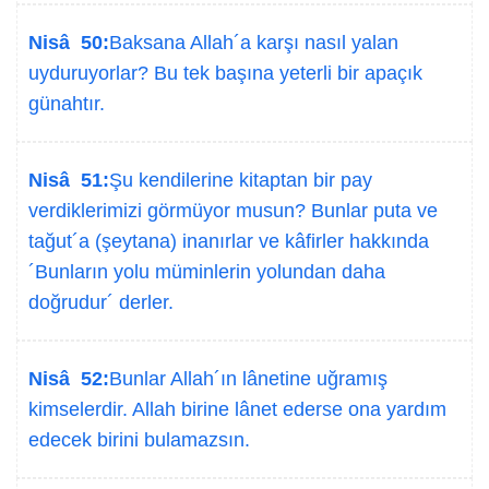
Nisâ 50:
Baksana Allah´a karşı nasıl yalan
uyduruyorlar? Bu tek başına yeterli bir apaçık
günahtır.
Nisâ 51:
Şu kendilerine kitaptan bir pay
verdiklerimizi görmüyor musun? Bunlar puta ve
tağut´a (şeytana) inanırlar ve kâfirler hakkında
´Bunların yolu müminlerin yolundan daha
doğrudur´ derler.
Nisâ 52:
Bunlar Allah´ın lânetine uğramış
kimselerdir. Allah birine lânet ederse ona yardım
edecek birini bulamazsın.