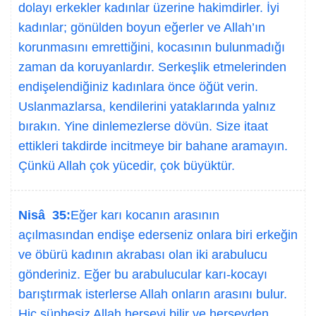
dolayı erkekler kadınlar üzerine hakimdirler. İyi
kadınlar; gönülden boyun eğerler ve Allah’ın
korunmasını emrettiğini, kocasının bulunmadığı
zaman da koruyanlardır. Serkeşlik etmelerinden
endişelendiğiniz kadınlara önce öğüt verin.
Uslanmazlarsa, kendilerini yataklarında yalnız
bırakın. Yine dinlemezlerse dövün. Size itaat
ettikleri takdirde incitmeye bir bahane aramayın.
Çünkü Allah çok yücedir, çok büyüktür.
Nisâ 35:
Eğer karı kocanın arasının
açılmasından endişe ederseniz onlara biri erkeğin
ve öbürü kadının akrabası olan iki arabulucu
gönderiniz. Eğer bu arabulucular karı-kocayı
barıştırmak isterlerse Allah onların arasını bulur.
Hiç şüphesiz Allah herşeyi bilir ve herşeyden