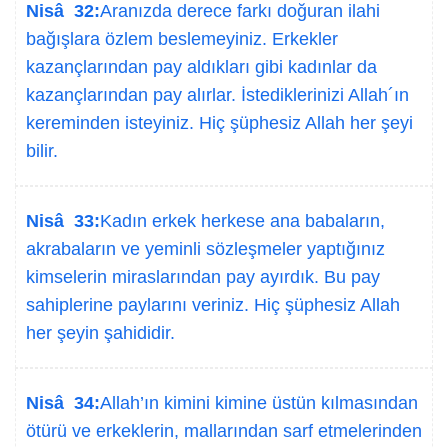
Nisâ 32:
Aranızda derece farkı doğuran ilahi
bağışlara özlem beslemeyiniz. Erkekler
kazançlarından pay aldıkları gibi kadınlar da
kazançlarından pay alırlar. İstediklerinizi Allah´ın
kereminden isteyiniz. Hiç şüphesiz Allah her şeyi
bilir.
Nisâ 33:
Kadın erkek herkese ana babaların,
akrabaların ve yeminli sözleşmeler yaptığınız
kimselerin miraslarından pay ayırdık. Bu pay
sahiplerine paylarını veriniz. Hiç şüphesiz Allah
her şeyin şahididir.
Nisâ 34:
Allah’ın kimini kimine üstün kılmasından
ötürü ve erkeklerin, mallarından sarf etmelerinden