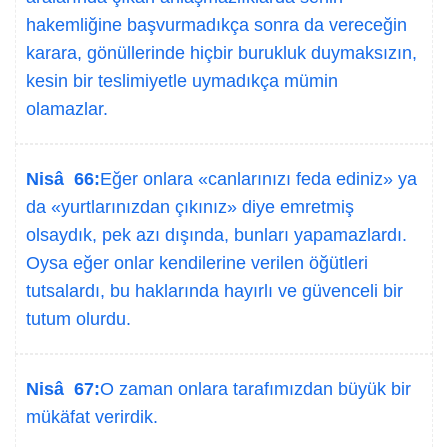
hakemliğine başvurmadıkça sonra da vereceğin
karara, gönüllerinde hiçbir burukluk duymaksızın,
kesin bir teslimiyetle uymadıkça mümin
olamazlar.
Nisâ 66:
Eğer onlara «canlarınızı feda ediniz» ya
da «yurtlarınızdan çıkınız» diye emretmiş
olsaydık, pek azı dışında, bunları yapamazlardı.
Oysa eğer onlar kendilerine verilen öğütleri
tutsalardı, bu haklarında hayırlı ve güvenceli bir
tutum olurdu.
Nisâ 67:
O zaman onlara tarafımızdan büyük bir
mükäfat verirdik.