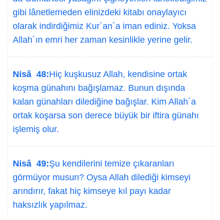
gibi lânetlemeden elinizdeki kitabı onaylayıcı
olarak indirdiğimiz Kur´an´a iman ediniz. Yoksa
Allah´ın emri her zaman kesinlikle yerine gelir.
Nisâ 48:
Hiç kuşkusuz Allah, kendisine ortak
koşma günahını bağışlamaz. Bunun dışında
kalan günahları dilediğine bağışlar. Kim Allah´a
ortak koşarsa son derece büyük bir iftira günahı
işlemiş olur.
Nisâ 49:
Şu kendilerini temize çıkaranları
görmüyor musun? Oysa Allah dilediği kimseyi
arındırır, fakat hiç kimseye kıl payı kadar
haksızlık yapılmaz.