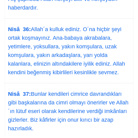
haberdardır.
Nisâ 36:
Allah´a kulluk ediniz. O´na hiçbir şeyi
ortak koşmayınız. Ana-babaya akrabalara,
yetimlere, yoksullara, yakın komşulara, uzak
komşulara, yakın arkadaşlara, yarı yolda
kalanlara, elinizin altındakilere iyilik ediniz. Allah
kendini beğenmiş kibirlileri kesinlikle sevmez.
Nisâ 37:
Bunlar kendileri cimrice davrandıkları
gibi başkalarına da cimri olmayı önerirler ve Allah
´ın lütuf eseri olarak kendilerine verdiği imkânları
gizlerler. Biz kâfirler için onur kırıcı bir azap
hazırladık.