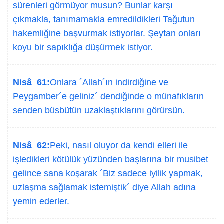
sürenleri görmüyor musun? Bunlar karşı
çıkmakla, tanımamakla emredildikleri Tağutun
hakemliğine başvurmak istiyorlar. Şeytan onları
koyu bir sapıklığa düşürmek istiyor.
Nisâ 61:
Onlara ´Allah´ın indirdiğine ve
Peygamber´e geliniz´ dendiğinde o münafıkların
senden büsbütün uzaklaştıklarını görürsün.
Nisâ 62:
Peki, nasıl oluyor da kendi elleri ile
işledikleri kötülük yüzünden başlarına bir musibet
gelince sana koşarak ´Biz sadece iyilik yapmak,
uzlaşma sağlamak istemiştik´ diye Allah adına
yemin ederler.