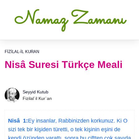
Namaz Zamanı
FIZILAL-IL KURAN
Nisâ Suresi Türkçe Meali
Seyyid Kutub
Fizilal´il Kur`an
Nisâ 1:
Ey insanlar, Rabbinizden korkunuz. Ki O
sizi tek bir kişiden türetti, o tek kişinin eşini de
kendi özünden yarattı, sonra bu çiftten çok sayıda