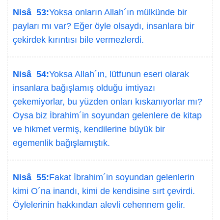
Nisâ 53:
Yoksa onların Allah´ın mülkünde bir
payları mı var? Eğer öyle olsaydı, insanlara bir
çekirdek kırıntısı bile vermezlerdi.
Nisâ 54:
Yoksa Allah´ın, lütfunun eseri olarak
insanlara bağışlamış olduğu imtiyazı
çekemiyorlar, bu yüzden onları kıskanıyorlar mı?
Oysa biz İbrahim´in soyundan gelenlere de kitap
ve hikmet vermiş, kendilerine büyük bir
egemenlik bağışlamıştık.
Nisâ 55:
Fakat İbrahim´in soyundan gelenlerin
kimi O´na inandı, kimi de kendisine sırt çevirdi.
Öylelerinin hakkından alevli cehennem gelir.