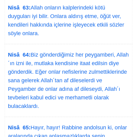
Nisâ 63:
Allah onların kalplerindeki kötü
duyguları iyi bilir. Onlara aldırış etme, öğüt ver,
kendileri hakkında içlerine işleyecek etkili sözler
söyle onlara.
Nisâ 64:
Biz gönderdiğimiz her peygamberi, Allah
´ın izni ile, mutlaka kendisine itaat edilsin diye
gönderdik. Eğer onlar nefislerine zulmettiklerinde
sana gelerek Allah´tan af dileselerdi ve
Peygamber de onlar adına af dileseydi, Allah´ı
tevbeleri kabul edici ve merhametli olarak
bulacaklardı.
Nisâ 65:
Hayır, hayır! Rabbine andolsun ki, onlar
aralarında çıkan anlaşmazlıklarda senin