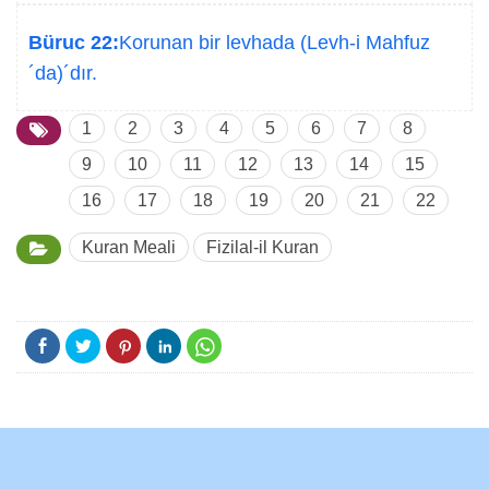
Büruc 22:
Korunan bir levhada (Levh-i Mahfuz
´da)´dır.
1
2
3
4
5
6
7
8
9
10
11
12
13
14
15
16
17
18
19
20
21
22
Kuran Meali
Fizilal-il Kuran