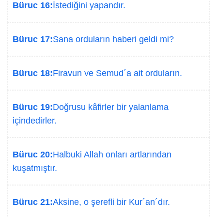
Büruc 16:
İstediğini yapandır.
Büruc 17:
Sana orduların haberi geldi mi?
Büruc 18:
Firavun ve Semud´a ait orduların.
Büruc 19:
Doğrusu kâfirler bir yalanlama
içindedirler.
Büruc 20:
Halbuki Allah onları artlarından
kuşatmıştır.
Büruc 21:
Aksine, o şerefli bir Kur´an´dır.