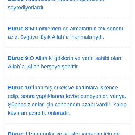
seyrediyorlardı.
Büruc 8:
Müminlerden öç almalarının tek sebebi
aziz, övgüye lâyık Allah´a inanmalarıydı.
Büruc 9:
O Allah ki göklerin ve yerin sahibi olan
Allah´a. Allah herşeye şahittir.
Büruc 10:
İnanmış erkek ve kadınlara işkence
edip, sonra yaptıklarına tevbe etmeyenler, var ya.
Şüphesiz onlar için cehennem azabı vardır. Yakıp
kavuran azap ta onlaradır,
Büruc 11:
inananlar ve iyi işler yapanlar için de