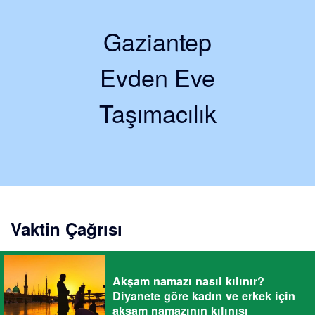
Gaziantep
Evden Eve
Taşımacılık
Vaktin Çağrısı
Akşam namazı nasıl kılınır?
Diyanete göre kadın ve erkek için
akşam namazının kılınışı