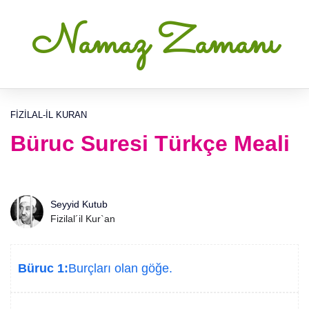
Namaz Zamanı
FIZILAL-IL KURAN
Büruc Suresi Türkçe Meali
Seyyid Kutub
Fizilal´il Kur`an
Büruc 1:
Burçları olan göğe.