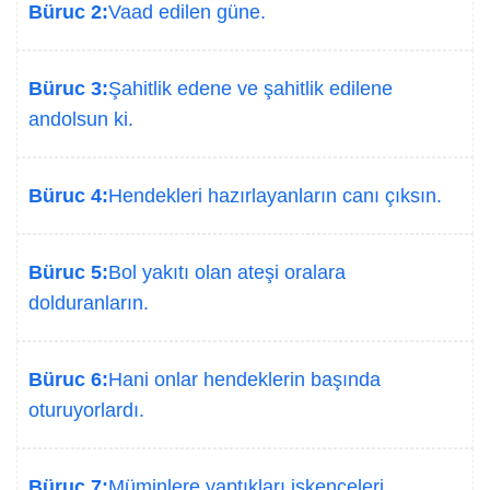
Büruc 2:
Vaad edilen güne.
Büruc 3:
Şahitlik edene ve şahitlik edilene
andolsun ki.
Büruc 4:
Hendekleri hazırlayanların canı çıksın.
Büruc 5:
Bol yakıtı olan ateşi oralara
dolduranların.
Büruc 6:
Hani onlar hendeklerin başında
oturuyorlardı.
Büruc 7:
Müminlere yaptıkları işkenceleri