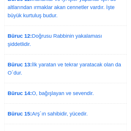
altlarından ırmaklar akan cennetler vardır. İşte
büyük kurtuluş budur.
Büruc 12:
Doğrusu Rabbinin yakalaması
şiddetlidir.
Büruc 13:
İlk yaratan ve tekrar yaratacak olan da
O´dur.
Büruc 14:
O, bağışlayan ve sevendir.
Büruc 15:
Arş´ın sahibidir, yücedir.