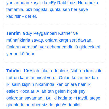
yanlarından koşar da «Ey Rabbimiz! Nurumuzu
tamamla, bizi bağışla, çünkü sen her şeye
kadirsin» derler.
Tahrîm 9:
Ey Peygamber! Kafirler ve
münafıklarla savaş, onlara karşı sert davran.
Onların varacağı yer cehennemdir. O gidecekleri
yer ne kötüdür.
Tahrîm 10:
Allah inkar edenlere, Nuh´un karısı ile
Lut´un karısını misal verdi. Onlar, kullarımızdan
iki salih kişinin nikahında iken onlara hainlik
ettiler: Kocaları Allah´tan gelen hiçbir şeyi
onlardan savamadı. Bu iki kadına: «Haydi, ateşe
girenlerle beraber siz de girin!» denildi.