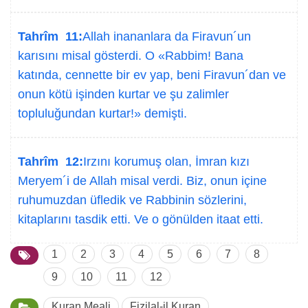
Tahrîm 11:
Allah inananlara da Firavun´un
karısını misal gösterdi. O «Rabbim! Bana
katında, cennette bir ev yap, beni Firavun´dan ve
onun kötü işinden kurtar ve şu zalimler
topluluğundan kurtar!» demişti.
Tahrîm 12:
Irzını korumuş olan, İmran kızı
Meryem´i de Allah misal verdi. Biz, onun içine
ruhumuzdan üfledik ve Rabbinin sözlerini,
kitaplarını tasdik etti. Ve o gönülden itaat etti.
1
2
3
4
5
6
7
8
9
10
11
12
Kuran Meali
Fizilal-il Kuran