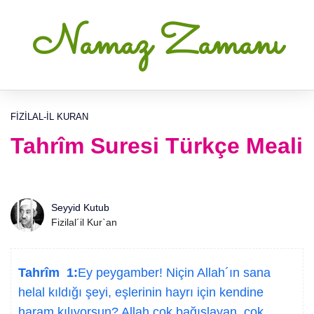
Namaz Zamanı
FIZILAL-IL KURAN
Tahrîm Suresi Türkçe Meali
Seyyid Kutub
Fizilal´il Kur`an
Tahrîm 1:
Ey peygamber! Niçin Allah´ın sana
helal kıldığı şeyi, eşlerinin hayrı için kendine
haram kılıyorsun? Allah çok bağışlayan, çok