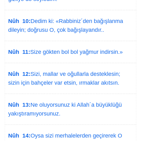
Nûh 10:
Dedim ki: «Rabbiniz´den bağışlanma
dileyin; doğrusu O, çok bağışlayandır..
Nûh 11:
Size gökten bol bol yağmur indirsin.»
Nûh 12:
Sizi, mallar ve oğullarla desteklesin;
sizin için bahçeler var etsin, ırmaklar akıtsın.
Nûh 13:
Ne oluyorsunuz ki Allah´a büyüklüğü
yakıştıramıyorsunuz.
Nûh 14:
Oysa sizi merhalelerden geçirerek O