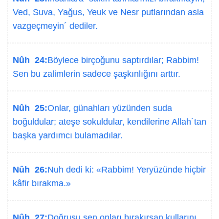
Ved, Suva, Yağus, Yeuk ve Nesr putlarından asla
vazgeçmeyin´ dediler.
Nûh 24:
Böylece birçoğunu saptırdılar; Rabbim!
Sen bu zalimlerin sadece şaşkınlığını arttır.
Nûh 25:
Onlar, günahları yüzünden suda
boğuldular; ateşe sokuldular, kendilerine Allah´tan
başka yardımcı bulamadılar.
Nûh 26:
Nuh dedi ki: «Rabbim! Yeryüzünde hiçbir
kâfir bırakma.»
Nûh 27:
Doğrusu sen onları bırakırsan kullarını