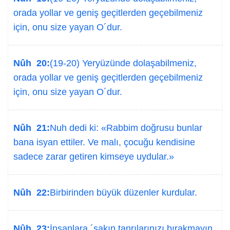
orada yollar ve geniş geçitlerden geçebilmeniz
için, onu size yayan O´dur.
Nûh 20:
(19-20) Yeryüzünde dolaşabilmeniz,
orada yollar ve geniş geçitlerden geçebilmeniz
için, onu size yayan O´dur.
Nûh 21:
Nuh dedi ki: «Rabbim doğrusu bunlar
bana isyan ettiler. Ve malı, çocuğu kendisine
sadece zarar getiren kimseye uydular.»
Nûh 22:
Birbirinden büyük düzenler kurdular.
Nûh 23:
İnsanlara ´sakın tanrılarınızı bırakmayın,