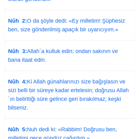
Nûh 2:
O da şöyle dedi: «Ey milletim! Şüphesiz
ben, size gönderilmiş apaçık bir uyarıcıyım.»
Nûh 3:
Allah´a kulluk edin; ondan sakının ve
bana itaat edin.
Nûh 4:
Ki Allah günahlarınızı size bağışlasın ve
sizi belli bir süreye kadar ertelesin; doğrusu Allah
´ın belirttiği süre gelince geri bırakılmaz; keşki
bilseniz.
Nûh 5:
Nuh dedi ki: «Rabbim! Doğrusu ben,
milletimi gece gündüz çağırdım.»