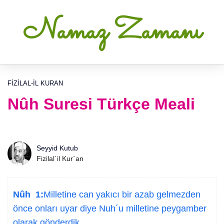
Namaz Zamanı
FIZILAL-IL KURAN
Nûh Suresi Türkçe Meali
Seyyid Kutub
Fizilal´il Kur`an
Nûh 1:
Milletine can yakıcı bir azab gelmezden
önce onları uyar diye Nuh´u milletine peygamber
olarak gönderdik.