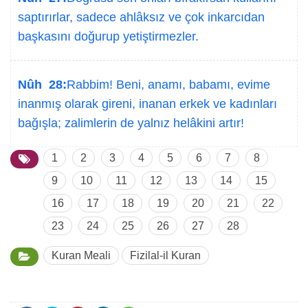
saptırırlar, sadece ahlâksız ve çok inkarcıdan
başkasını doğurup yetiştirmezler.
Nûh 28:
Rabbim! Beni, anamı, babamı, evime
inanmış olarak gireni, inanan erkek ve kadınları
bağışla; zalimlerin de yalnız helâkini artır!
1
2
3
4
5
6
7
8
9
10
11
12
13
14
15
16
17
18
19
20
21
22
23
24
25
26
27
28
Kuran Meali
Fizilal-il Kuran