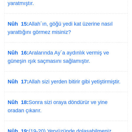
yaratmıştır.
Nûh 15:
Allah´ın, göğü yedi kat üzerine nasıl
yarattığını görmez misiniz?
Nûh 16:
Aralarında Ay´a aydınlık vermiş ve
güneşin ışık saçmasını sağlamıştır.
Nûh 17:
Allah sizi yerden bitirir gibi yetiştirmiştir.
Nûh 18:
Sonra sizi oraya döndürür ve yine
oradan çıkarır.
Nûh 19:
(19-20) Yeryüzünde dolaşabilmeniz,