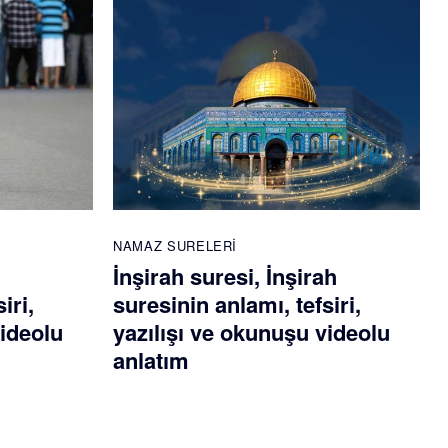
NAMAZ SURELERI
İnşirah suresi, İnşirah
iri,
suresinin anlamı, tefsiri,
videolu
yazılışı ve okunuşu videolu
anlatım