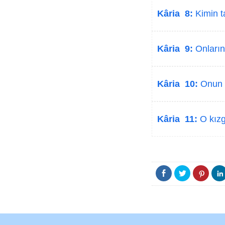
Kâria 8:
Kimin tar
Kâria 9:
Onların 
Kâria 10:
Onun n
Kâria 11:
O kızgı