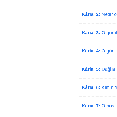
Kâria 2:
Nedir o
Kâria 3:
O gürül
Kâria 4:
O gün in
Kâria 5:
Dağlar a
Kâria 6:
Kimin ta
Kâria 7:
O hoş bi