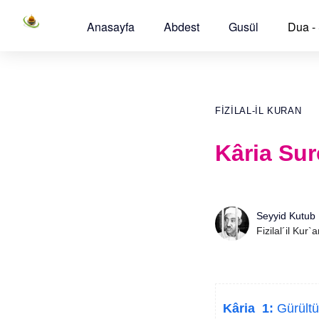
Anasayfa
Abdest
Gusül
Dua -
FIZILAL-IL KURAN
Kâria Sur
Seyyid Kutub
Fizilal´il Kur`
Kâria 1:
Gürültü