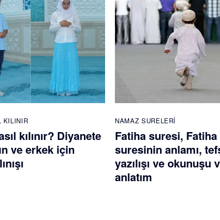
 KILINIR
NAMAZ SURELERI
ıl kılınır? Diyanete
Fatiha suresi, Fatiha
n ve erkek için
suresinin anlamı, tefs
ınışı
yazılışı ve okunuşu 
anlatım