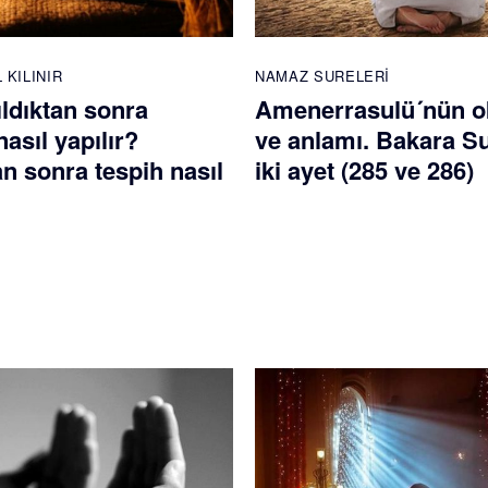
 KILINIR
NAMAZ SURELERI
ldıktan sonra
Amenerrasulü´nün 
nasıl yapılır?
ve anlamı. Bakara S
 sonra tespih nasıl
iki ayet (285 ve 286)