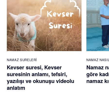
NAMAZ SURELERI
NAMAZ NASIL
Kevser suresi, Kevser
Namaz nas
suresinin anlamı, tefsiri,
göre kadı
yazılışı ve okunuşu videolu
namaz kıl
anlatım