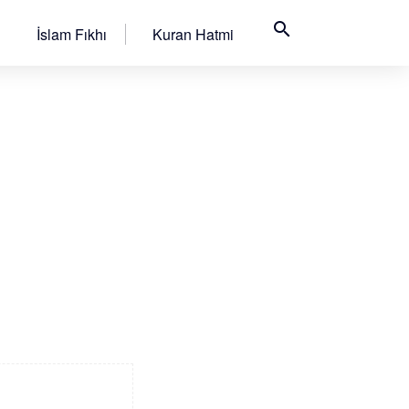
search
İslam Fıkhı
Kuran Hatmi