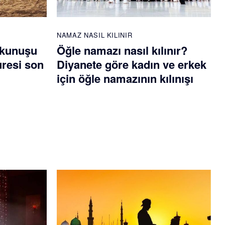
NAMAZ NASIL KILINIR
okunuşu
Öğle namazı nasıl kılınır?
uresi son
Diyanete göre kadın ve erkek
için öğle namazının kılınışı