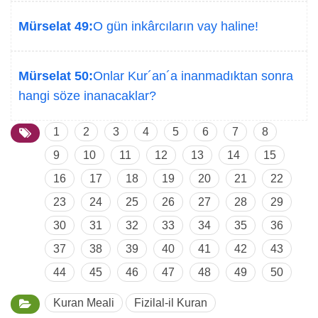
Mürselat 49:
O gün inkârcıların vay haline!
Mürselat 50:
Onlar Kur´an´a inanmadıktan sonra
hangi söze inanacaklar?
1
2
3
4
5
6
7
8
9
10
11
12
13
14
15
16
17
18
19
20
21
22
23
24
25
26
27
28
29
30
31
32
33
34
35
36
37
38
39
40
41
42
43
44
45
46
47
48
49
50
Kuran Meali
Fizilal-il Kuran