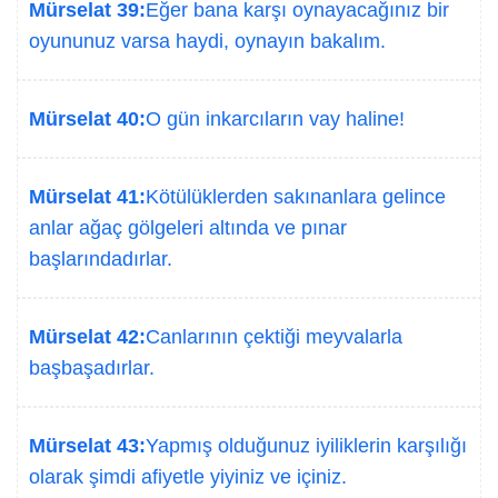
Mürselat 39:
Eğer bana karşı oynayacağınız bir
oyununuz varsa haydi, oynayın bakalım.
Mürselat 40:
O gün inkarcıların vay haline!
Mürselat 41:
Kötülüklerden sakınanlara gelince
anlar ağaç gölgeleri altında ve pınar
başlarındadırlar.
Mürselat 42:
Canlarının çektiği meyvalarla
başbaşadırlar.
Mürselat 43:
Yapmış olduğunuz iyiliklerin karşılığı
olarak şimdi afiyetle yiyiniz ve içiniz.