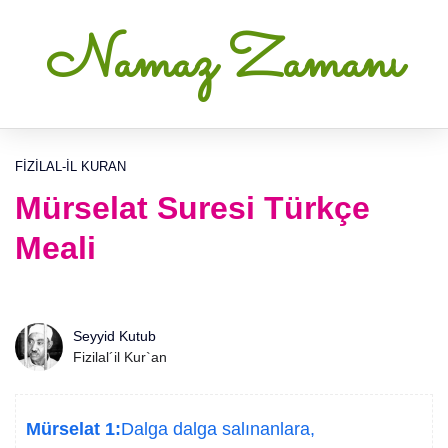
Namaz Zamanı
FIZILAL-IL KURAN
Mürselat Suresi Türkçe
Meali
Seyyid Kutub
Fizilal´il Kur`an
Mürselat 1:
Dalga dalga salınanlara,