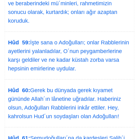
ve beraberindeki mü´minleri, rahmetimizin
sonucu olarak, kurtardık; onları ağır azaptan
koruduk.
Hûd 59:
İşte sana o Adoğulları; onlar Rabblerinin
ayetlerini yalanladılar, O´nun peygamberlerine
karşı geldiler ve ne kadar küstah zorba varsa
hepsinin emirlerine uydular.
Hûd 60:
Gerek bu dünyada gerek kıyamet
gününde Allah´ın lânetine uğradılar. Haberiniz
olsun, Adoğulları Rabblerini inkâr ettiler. Hey,
kahrolsun Hud´un soydaşları olan Adoğulları!
Hûd 61:
Semudoğulları´na da kardeşleri Salih´i