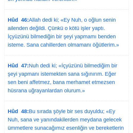
Hûd 46:
Allah dedi ki; «Ey Nuh, o oğlun senin
ailenden değildi. Çünkü o kötü işler yaptı.
İçyüzünü bilmediğin bir şeyi yapmamı benden
isteme. Sana cahillerden olmamanı öğütlerim.»
Hûd 47:
Nuh dedi ki; «İçyüzünü bilmediğim bir
şeyi yapmanı istemekten sana sığınırım. Eğer
sen beni affetmez, bana merhamet etmezsen
hüsrana uğrayanlardan olurum.»
Hûd 48:
Bu sırada şöyle bir ses duyuldu; «Ey
Nuh, sana ve yanındakilerden meydana gelecek
ümmetlere sunacağımız esenliğin ve bereketlerin