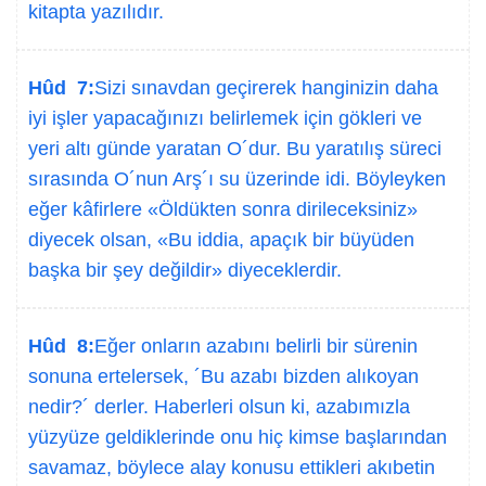
kitapta yazılıdır.
Hûd 7:
Sizi sınavdan geçirerek hanginizin daha
iyi işler yapacağınızı belirlemek için gökleri ve
yeri altı günde yaratan O´dur. Bu yaratılış süreci
sırasında O´nun Arş´ı su üzerinde idi. Böyleyken
eğer kâfirlere «Öldükten sonra dirileceksiniz»
diyecek olsan, «Bu iddia, apaçık bir büyüden
başka bir şey değildir» diyeceklerdir.
Hûd 8:
Eğer onların azabını belirli bir sürenin
sonuna ertelersek, ´Bu azabı bizden alıkoyan
nedir?´ derler. Haberleri olsun ki, azabımızla
yüzyüze geldiklerinde onu hiç kimse başlarından
savamaz, böylece alay konusu ettikleri akıbetin