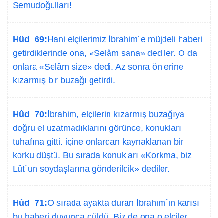
Semudoğulları!
Hûd 69:
Hani elçilerimiz İbrahim´e müjdeli haberi
getirdiklerinde ona, «Selâm sana» dediler. O da
onlara «Selâm size» dedi. Az sonra önlerine
kızarmış bir buzağı getirdi.
Hûd 70:
İbrahim, elçilerin kızarmış buzağıya
doğru el uzatmadıklarını görünce, konukları
tuhafına gitti, içine onlardan kaynaklanan bir
korku düştü. Bu sırada konukları «Korkma, biz
Lût´un soydaşlarına gönderildik» dediler.
Hûd 71:
O sırada ayakta duran İbrahim´in karısı
bu haberi duyunca güldü. Biz de ona o elçiler