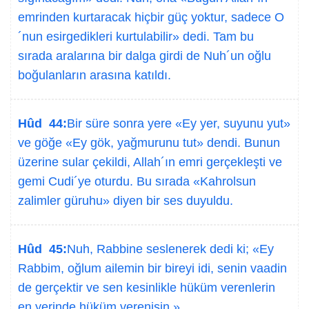
emrinden kurtaracak hiçbir güç yoktur, sadece O
´nun esirgedikleri kurtulabilir» dedi. Tam bu
sırada aralarına bir dalga girdi de Nuh´un oğlu
boğulanların arasına katıldı.
Hûd 44:
Bir süre sonra yere «Ey yer, suyunu yut»
ve göğe «Ey gök, yağmurunu tut» dendi. Bunun
üzerine sular çekildi, Allah´ın emri gerçekleşti ve
gemi Cudi´ye oturdu. Bu sırada «Kahrolsun
zalimler güruhu» diyen bir ses duyuldu.
Hûd 45:
Nuh, Rabbine seslenerek dedi ki; «Ey
Rabbim, oğlum ailemin bir bireyi idi, senin vaadin
de gerçektir ve sen kesinlikle hüküm verenlerin
en yerinde hüküm verenisin.»