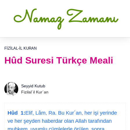
Namaz Zamanı
FIZILAL-IL KURAN
Hûd Suresi Türkçe Meali
Seyyid Kutub
Fizilal´il Kur`an
Hûd 1:
Elif, Lâm, Ra. Bu Kur´an, her işi yerinde
ve her şeyden haberdar olan Allah tarafından
muhkem, uyumlu cümlelerle örülen, sonra