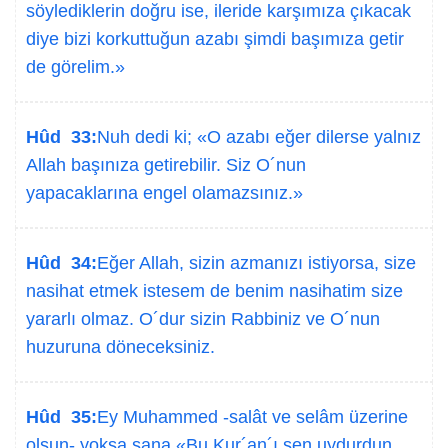
söylediklerin doğru ise, ileride karşımıza çıkacak
diye bizi korkuttuğun azabı şimdi başımıza getir
de görelim.»
Hûd 33:
Nuh dedi ki; «O azabı eğer dilerse yalnız
Allah başınıza getirebilir. Siz O´nun
yapacaklarına engel olamazsınız.»
Hûd 34:
Eğer Allah, sizin azmanızı istiyorsa, size
nasihat etmek istesem de benim nasihatim size
yararlı olmaz. O´dur sizin Rabbiniz ve O´nun
huzuruna döneceksiniz.
Hûd 35:
Ey Muhammed -salât ve selâm üzerine
olsun- yoksa sana «Bu Kur´an´ı sen uydurdun