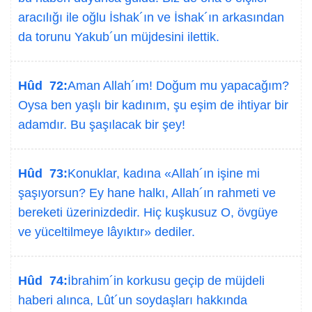
aracılığı ile oğlu İshak´ın ve İshak´ın arkasından
da torunu Yakub´un müjdesini ilettik.
Hûd 72:
Aman Allah´ım! Doğum mu yapacağım?
Oysa ben yaşlı bir kadınım, şu eşim de ihtiyar bir
adamdır. Bu şaşılacak bir şey!
Hûd 73:
Konuklar, kadına «Allah´ın işine mi
şaşıyorsun? Ey hane halkı, Allah´ın rahmeti ve
bereketi üzerinizdedir. Hiç kuşkusuz O, övgüye
ve yüceltilmeye lâyıktır» dediler.
Hûd 74:
İbrahim´in korkusu geçip de müjdeli
haberi alınca, Lût´un soydaşları hakkında