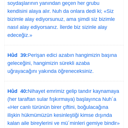
soydaşlarının yanından geçen her grubu
kendisini alaya alır. Nuh da onlara dedi ki; «Siz
bizimle alay ediyorsunuz, ama şimdi siz bizimle
nasıl alay ediyorsanız. İlerde biz sizinle alay
edeceğiz.»
Hûd 39:
Perişan edici azabın hangimizin başına
geleceğini, hangimizin sürekli azaba
uğrayacağını yakında öğreneceksiniz.
Hûd 40:
Nihayet emrimiz gelip tandır kaynamaya
(her taraftan sular fışkırmaya) başlayınca Nuh´a
«Her canlı türünün birer çiftini, boğulacağına
ilişkin hükmümüzün kesinleştiği kimse dışında
kalan aile bireylerini ve mü´minleri gemiye bindir»