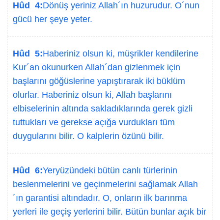
Hûd 4:
Dönüş yeriniz Allah´ın huzurudur. O´nun
gücü her şeye yeter.
Hûd 5:
Haberiniz olsun ki, müşrikler kendilerine
Kur´an okunurken Allah´dan gizlenmek için
başlarını göğüslerine yapıştırarak iki büklüm
olurlar. Haberiniz olsun ki, Allah başlarını
elbiselerinin altında sakladıklarında gerek gizli
tuttukları ve gerekse açığa vurdukları tüm
duygularını bilir. O kalplerin özünü bilir.
Hûd 6:
Yeryüzündeki bütün canlı türlerinin
beslenmelerini ve geçinmelerini sağlamak Allah
´ın garantisi altındadır. O, onların ilk barınma
yerleri ile geçiş yerlerini bilir. Bütün bunlar açık bir