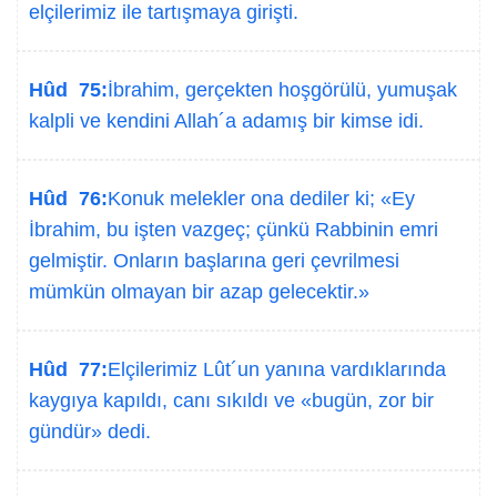
elçilerimiz ile tartışmaya girişti.
Hûd 75:
İbrahim, gerçekten hoşgörülü, yumuşak
kalpli ve kendini Allah´a adamış bir kimse idi.
Hûd 76:
Konuk melekler ona dediler ki; «Ey
İbrahim, bu işten vazgeç; çünkü Rabbinin emri
gelmiştir. Onların başlarına geri çevrilmesi
mümkün olmayan bir azap gelecektir.»
Hûd 77:
Elçilerimiz Lût´un yanına vardıklarında
kaygıya kapıldı, canı sıkıldı ve «bugün, zor bir
gündür» dedi.