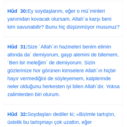
Hûd 30:
Ey soydaşlarım, eğer o mü´minleri
yanımdan kovacak olursam, Allah´a karşı beni
kim savunabilir? Bunu hiç düşünmüyor musunuz?
Hûd 31:
Size ´Allah´ın hazineleri benim elimin
altında da´ demiyorum, gayp alemini de bilemem,
´Ben bir meleğim´ de demiyorum. Sizin
gözlerinize hor görünen kimselere Allah´ın hiçbir
hayır vermediğini de söyleyemem, kalplerinde
neler olduğunu herkesten iyi bilen Allah´dır. Yoksa
zalimlerden biri olurum.
Hûd 32:
Soydaşları dediler ki; «Bizimle tartıştın,
üstelik bu tartışmayı çok uzattın, eğer