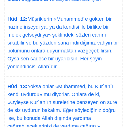
Hûd 12:
Müşriklerin «Muhammed´e gökten bir
hazine inseydi ya, ya da kendisi ile birlikte bir
melek gelseydi ya» şeklindeki sözleri canını
sıkabilir ve bu yüzden sana indirdiğimiz vahyin bir
bölümünü onlara duyurmaktan vazgeçebilirsin.
Oysa sen sadece bir uyarıcısın. Her şeyin
yönlendiricisi Allah´dır.
Hûd 13:
Yoksa onlar «Muhammed, bu Kur´an´ı
kendi uydurdu» mu diyorlar. Onlara de ki,
«Öyleyse Kur´an´ın surelerine benzeyen on sure
de siz uydurun bakalım. Eğer söylediğiniz doğru
ise, bu konuda Allah dışında yardıma
çağırabileceklerinizi de yardıma çağırın.»