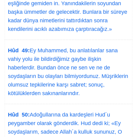
eşliğinde gemiden in. Yanındakilerin soyundan
başka ümmetler de gelecektir. Bunlara bir süreye
kadar dünya nimetlerini tattırdıktan sonra
kendilerini acıklı azabımıza çarptıracağız.»
Hûd 49:
Ey Muhammed, bu anlatılanlar sana
vahiy yolu ile bildirdiğimiz gaybe ilişkin
haberlerdir. Bundan önce ne sen ve ne de
soydaşların bu olayları bilmiyordunuz. Müşriklerin
olumsuz tepkilerine karşı sabret; sonuç,
kötülüklerden sakınanlarındır.
Hûd 50:
Adoğullarına da kardeşleri Hud´u
peygamber olarak gönderdik. Hud dedi ki; «Ey
soydaşlarım, sadece Allah´a kulluk sununuz, O