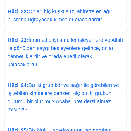
Hûd 22:
Onlar, hiç kuşkusuz, ahirette en ağır
hüsrana uğrayacak kimseler olacaklardır.
Hûd 23:
İman edip iyi ameller işleyenlere ve Allah
´a gönülden saygı besleyenlere gelince, onlar
cennetliklerdir ve orada ebedi olarak
kalacaklardır.
Hûd 24:
Bu iki grup kör ve sağır ile görebilen ve
işitebilen kimselere benzer. Hiç bu iki grubun
durumu bir olur mu? Acaba ibret dersi almaz
mısınız?
Hûd 25:
Biz Nuh´u soydaşlarına peygamber