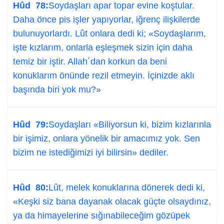
Hûd 78:
Soydaşları apar topar evine koştular.
Daha önce pis işler yapıyorlar, iğrenç ilişkilerde
bulunuyorlardı. Lût onlara dedi ki; «Soydaşlarım,
işte kızlarım, onlarla eşleşmek sizin için daha
temiz bir iştir. Allah´dan korkun da beni
konuklarım önünde rezil etmeyin. İçinizde aklı
başında biri yok mu?»
Hûd 79:
Soydaşları «Biliyorsun ki, bizim kızlarınla
bir işimiz, onlara yönelik bir amacımız yok. Sen
bizim ne istediğimizi iyi bilirsin» dediler.
Hûd 80:
Lût, melek konuklarına dönerek dedi ki,
«Keşki siz bana dayanak olacak güçte olsaydınız,
ya da himayelerine sığınabileceğim gözüpek