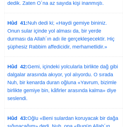
dedik. Zaten O´na az sayıda kişi inanmıştı.
Hûd 41:
Nuh dedi ki; «Haydi gemiye bininiz.
Onun sular içinde yol alması da, bir yerde
durması da Allah´ın adı ile gerçekleşecektir. Hiç
şüphesiz Rabbim affedicidir, merhametlidir.»
Hûd 42:
Gemi, içindeki yolcularla birlikte dağ gibi
dalgalar arasında akıyor, yol alıyordu. O sırada
Nuh, bir kenarda duran oğluna «Yavrum, bizimle
birlikte gemiye bin, kâfirler arasında kalma» diye
seslendi.
Hûd 43:
Oğlu «Beni sulardan koruyacak bir dağa
sığınacağım» dedi. Nuh, ona «Bugün Allah´ın