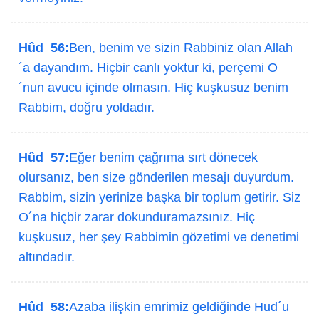
Hûd 56:
Ben, benim ve sizin Rabbiniz olan Allah
´a dayandım. Hiçbir canlı yoktur ki, perçemi O
´nun avucu içinde olmasın. Hiç kuşkusuz benim
Rabbim, doğru yoldadır.
Hûd 57:
Eğer benim çağrıma sırt dönecek
olursanız, ben size gönderilen mesajı duyurdum.
Rabbim, sizin yerinize başka bir toplum getirir. Siz
O´na hiçbir zarar dokunduramazsınız. Hiç
kuşkusuz, her şey Rabbimin gözetimi ve denetimi
altındadır.
Hûd 58:
Azaba ilişkin emrimiz geldiğinde Hud´u