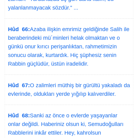
yalanlanmayacak sözdür.” ...
Hûd 66:
Azaba ilişkin emrimiz geldiğinde Salih ile
beraberindeki mü´minleri helak olmaktan ve o
günkü onur kırıcı perişanlıktan, rahmetimizin
sonucu olarak, kurtardık. Hiç şüphesiz senin
Rabbin güçlüdür, üstün iradelidir.
Hûd 67:
O zalimleri müthiş bir gürültü yakaladı da
evlerinde, oldukları yerde yığılıp kalıverdiler.
Hûd 68:
Sanki az önce o evlerde yaşayanlar
onlar değildi. Haberiniz olsun ki, Semudoğulları
Rabblerini inkâr ettiler. Hey, kahrolsun