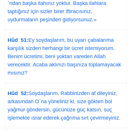
´ndan başka ilahınız yoktur. Başka ilahlara
taptığınız için sizler birer iftiracısınız,
uydurmaların peşinden gidiyorsunuz.»
Hûd 51:
Ey soydaşlarım, bu uyarı çabalarıma
karşılık sizden herhangi bir ücret istemiyorum.
Benim ücretimi, beni yoktan vareden Allah
verecektir. Acaba aklınızı başınıza toplamayacak
mısınız?
Hûd 52:
Soydaşlarım, Rabbinizden af dileyiniz,
arkasından O´na yöneliniz ki, size gökten bol
yağmur göndersin, gücünüze güç katsın, suç
işlemekte ısrar ederek çağrıma sırt çevirmeyiniz.