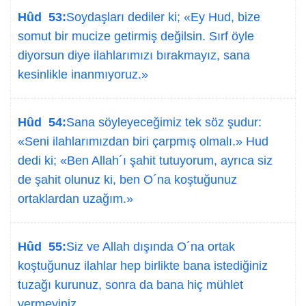
Hûd 53:
Soydaşları dediler ki; «Ey Hud, bize
somut bir mucize getirmiş değilsin. Sırf öyle
diyorsun diye ilahlarımızı bırakmayız, sana
kesinlikle inanmıyoruz.»
Hûd 54:
Sana söyleyeceğimiz tek söz şudur:
«Seni ilahlarımızdan biri çarpmış olmalı.» Hud
dedi ki; «Ben Allah´ı şahit tutuyorum, ayrıca siz
de şahit olunuz ki, ben O´na koştuğunuz
ortaklardan uzağım.»
Hûd 55:
Siz ve Allah dışında O´na ortak
koştuğunuz ilahlar hep birlikte bana istediğiniz
tuzağı kurunuz, sonra da bana hiç mühlet
vermeyiniz.