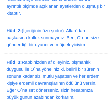
ayrıntılı biçimde açıklanan ayetlerden oluşmuş bir
kitaptır.
Hûd 2:
(İçeriğinin özü şudur): Allah´dan
başkasına kulluk sunmayınız. Ben, O´nun size
gönderdiği bir uyarıcı ve müjdeleyiciyim.
Hûd 3:
Rabbinizden af dileyiniz, pişmanlık
duygusu ile O´na yöneliniz ki, belirli bir sürenin
sonuna kadar sizi mutlu yaşatsın ve her erdemli
kişiye erdemli davranışlarının ödülünü versin.
Eğer O´na sırt dönerseniz, sizin hesabınıza
büyük günün azabından korkarım.