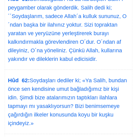
peygamber olarak gönderdik. Salih dedi ki;
´´Soydaşlarım, sadece Allah´a kulluk sununuz, O
´ndan başka bir ilahınız yoktur. Sizi topraktan
yaratan ve yeryüzüne yerleştirerek burayı
kalkındırmakla görevlendiren O´dur. O´ndan af
dileyiniz, O´na yöneliniz. Çünkü Allah, kullarına
yakındır ve dileklerin kabul edicisidir.
Hûd 62:
Soydaşları dediler ki; «Ya Salih, bundan
önce sen kendisine umut bağladığımız bir kişi
idin. Şimdi bize atalarımızın taptıkları ilahlara
tapmayı mı yasaklıyorsun? Bizi benimsemeye
çağırdığın ilkeler konusunda koyu bir kuşku
içindeyiz.»