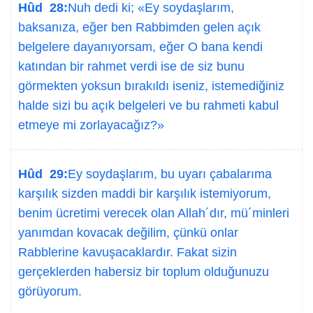
Hûd 28:
Nuh dedi ki; «Ey soydaşlarım,
baksanıza, eğer ben Rabbimden gelen açık
belgelere dayanıyorsam, eğer O bana kendi
katından bir rahmet verdi ise de siz bunu
görmekten yoksun bırakıldı iseniz, istemediğiniz
halde sizi bu açık belgeleri ve bu rahmeti kabul
etmeye mi zorlayacağız?»
Hûd 29:
Ey soydaşlarım, bu uyarı çabalarıma
karşılık sizden maddi bir karşılık istemiyorum,
benim ücretimi verecek olan Allah´dır, mü´minleri
yanımdan kovacak değilim, çünkü onlar
Rabblerine kavuşacaklardır. Fakat sizin
gerçeklerden habersiz bir toplum olduğunuzu
görüyorum.