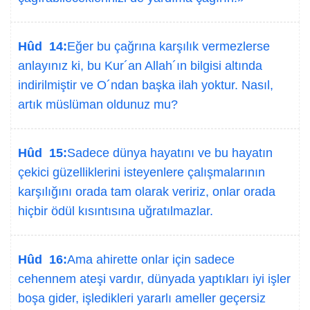
Hûd 14:
Eğer bu çağrına karşılık vermezlerse
anlayınız ki, bu Kur´an Allah´ın bilgisi altında
indirilmiştir ve O´ndan başka ilah yoktur. Nasıl,
artık müslüman oldunuz mu?
Hûd 15:
Sadece dünya hayatını ve bu hayatın
çekici güzelliklerini isteyenlere çalışmalarının
karşılığını orada tam olarak veririz, onlar orada
hiçbir ödül kısıntısına uğratılmazlar.
Hûd 16:
Ama ahirette onlar için sadece
cehennem ateşi vardır, dünyada yaptıkları iyi işler
boşa gider, işledikleri yararlı ameller geçersiz