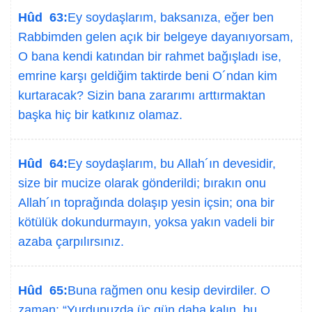
Hûd 63:
Ey soydaşlarım, baksanıza, eğer ben
Rabbimden gelen açık bir belgeye dayanıyorsam,
O bana kendi katından bir rahmet bağışladı ise,
emrine karşı geldiğim taktirde beni O´ndan kim
kurtaracak? Sizin bana zararımı arttırmaktan
başka hiç bir katkınız olamaz.
Hûd 64:
Ey soydaşlarım, bu Allah´ın devesidir,
size bir mucize olarak gönderildi; bırakın onu
Allah´ın toprağında dolaşıp yesin içsin; ona bir
kötülük dokundurmayın, yoksa yakın vadeli bir
azaba çarpılırsınız.
Hûd 65:
Buna rağmen onu kesip devirdiler. O
zaman: “Yurdunuzda üç gün daha kalın, bu