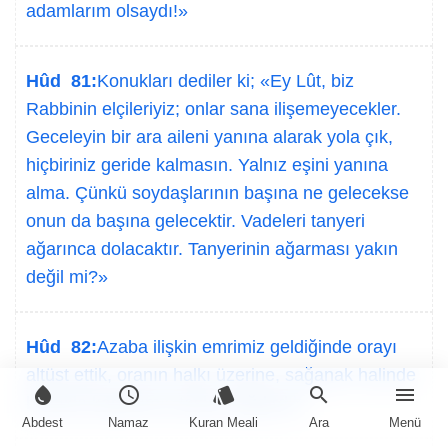
adamlarım olsaydı!»
Hûd 81:
Konukları dediler ki; «Ey Lût, biz
Rabbinin elçileriyiz; onlar sana ilişemeyecekler.
Geceleyin bir ara aileni yanına alarak yola çık,
hiçbiriniz geride kalmasın. Yalnız eşini yanına
alma. Çünkü soydaşlarının başına ne gelecekse
onun da başına gelecektir. Vadeleri tanyeri
ağarınca dolacaktır. Tanyerinin ağarması yakın
değil mi?»
Hûd 82:
Azaba ilişkin emrimiz geldiğinde orayı
altüst ettik, oranın halkı üzerine, sağanak halinde
water_drop
schedule
style
search
menu
balçıkla kaplanmış taşlar yağdırdık.
Abdest
Namaz
Kuran Meali
Ara
Menü