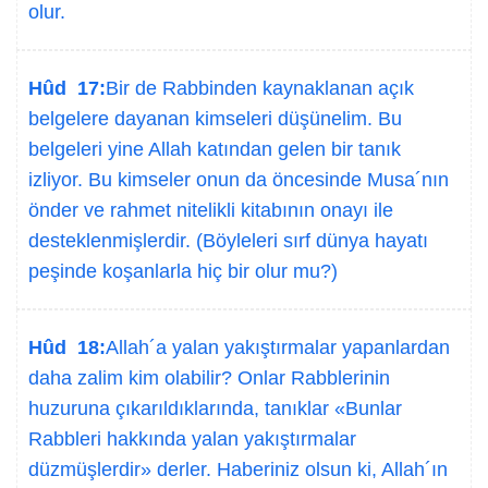
olur.
Hûd 17:
Bir de Rabbinden kaynaklanan açık
belgelere dayanan kimseleri düşünelim. Bu
belgeleri yine Allah katından gelen bir tanık
izliyor. Bu kimseler onun da öncesinde Musa´nın
önder ve rahmet nitelikli kitabının onayı ile
desteklenmişlerdir. (Böyleleri sırf dünya hayatı
peşinde koşanlarla hiç bir olur mu?)
Hûd 18:
Allah´a yalan yakıştırmalar yapanlardan
daha zalim kim olabilir? Onlar Rabblerinin
huzuruna çıkarıldıklarında, tanıklar «Bunlar
Rabbleri hakkında yalan yakıştırmalar
düzmüşlerdir» derler. Haberiniz olsun ki, Allah´ın