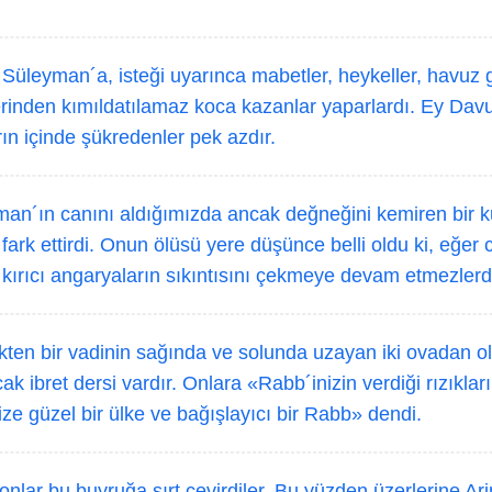
Süleyman´a, isteği uyarınca mabetler, heykeller, havuz g
erinden kımıldatılamaz koca kazanlar yaparlardı. Ey Davu
rın içinde şükredenler pek azdır.
an´ın canını aldığımızda ancak değneğini kemiren bir k
fark ettirdi. Onun ölüsü yere düşünce belli oldu ki, eğer c
r kırıcı angaryaların sıkıntısını çekmeye devam etmezlerd
ten bir vadinin sağında ve solunda uzayan iki ovadan 
k ibret dersi vardır. Onlara «Rabb´inizin verdiği rızıkları
size güzel bir ülke ve bağışlayıcı bir Rabb» dendi.
nlar bu buyruğa sırt çevirdiler. Bu yüzden üzerlerine Ari