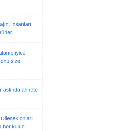
jın, insanları
ürler.
alanıp iyice
, onu size
 aslında ahirete
Dilesek onları
lı her kulun