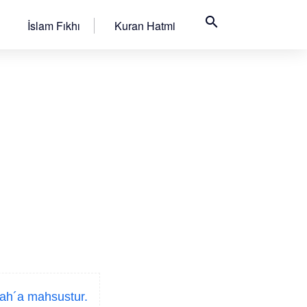
search
İslam Fıkhı
Kuran Hatmi
lah´a mahsustur.