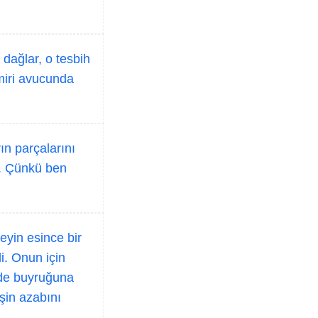
dağlar, o tesbih
emiri avucunda
ın parçalarını
iz. Çünkü ben
yin esince bir
i. Onun için
i de buyruğuna
şin azabını