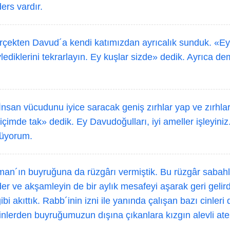
ers vardır.
rçekten Davud´a kendi katımızdan ayrıcalık sunduk. «Ey 
ylediklerini tekrarlayın. Ey kuşlar sizde» dedik. Ayrıca d
san vücudunu iyice saracak geniş zırhlar yap ve zırhlar
 biçimde tak» dedik. Ey Davudoğulları, iyi ameller işleyin
rüyorum.
an´ın buyruğuna da rüzgârı vermiştik. Bu rüzgâr sabahle
der ve akşamleyin de bir aylık mesafeyi aşarak geri gelird
gibi akıttık. Rabb´inin izni ile yanında çalışan bazı cinler
nlerden buyruğumuzun dışına çıkanlara kızgın alevli ate