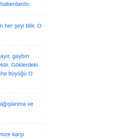
haberdardır.
her şeyi bilir. O
ayır, gaybın
ktir. Göklerdeki
daha büyüğü O
 bağışlanma ve
imize karşı