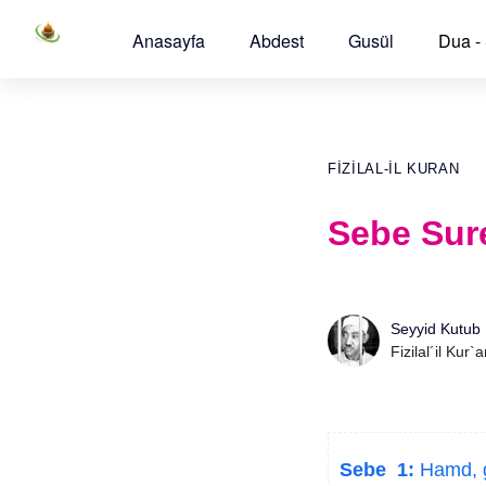
Anasayfa
Abdest
Gusül
Dua -
FIZILAL-IL KURAN
Sebe Sure
Seyyid Kutub
Fizilal´il Kur`
Sebe 1:
Hamd, gö