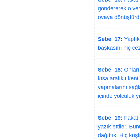
göndererek o verim
ovaya dönüştürd
Sebe 17:
Yaptıkl
başkasını hiç cez
Sebe 18:
Onların
kısa aralıklı ken
yapmalarını sağ
içinde yolculuk y
Sebe 19:
Fakat o
yazık ettiler. Bu
dağıttık. Hiç kuş