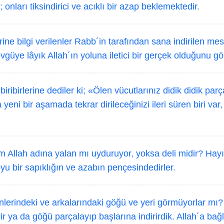
 onları tiksindirici ve acıklı bir azap beklemektedir.
ine bilgi verilenler Rabb´in tarafından sana indirilen mesa
övgüye lâyık Allah´ın yoluna iletici bir gerçek olduğunu gör
biribirlerine dediler ki; «Ölen vücutlarınız didik didik parç
yeni bir aşamada tekrar dirileceğinizi ileri süren biri var
Allah adına yalan mı uyduruyor, yoksa deli midir? Hayır
yu bir sapıklığın ve azabın pençesindedirler.
lerindeki ve arkalarındaki göğü ve yeri görmüyorlar mı? 
rir ya da göğü parçalayıp başlarına indirirdik. Allah´a bağ