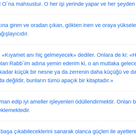
 O´na mahsustur. O her işi yerinde yapar ve her şeyden 
ına giren ve oradan çıkan, gökten inen ve oraya yükselen 
ışlayıcıdır.
; «Kıyamet anı hiç gelmeyecek» dediler. Onlara de ki: «H
 olan Rabb´im adına yemin ederim ki, o an mutlaka gelece
 kadar küçük bir nesne ya da zerrenin daha küçüğü ve 
da değildir, bunların tümü apaçık bir kitaptadır.»
an edip iyi ameller işleyenleri ödüllendirmektir. Onları
beklemektedir.
başa çıkabileceklerini sanarak olanca güçleri ile ayetler