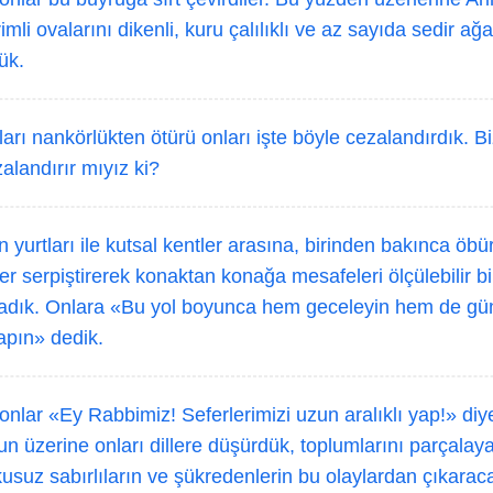
li ovalarını dikenli, kuru çalılıklı ve az sayıda sedir ağaç
ük.
arı nankörlükten ötürü onları işte böyle cezalandırdık. 
alandırır mıyız ki?
 yurtları ile kutsal kentler arasına, birinden bakınca öb
tler serpiştirerek konaktan konağa mesafeleri ölçülebilir bi
ladık. Onlara «Bu yol boyunca hem geceleyin hem de g
apın» dedik.
nlar «Ey Rabbimiz! Seferlerimizi uzun aralıklı yap!» diy
nun üzerine onları dillere düşürdük, toplumlarını parçalay
kusuz sabırlıların ve şükredenlerin bu olaylardan çıkaraca