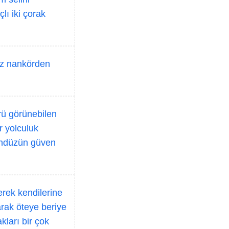
lı iki çorak
Biz nankörden
ürü görünebilen
r yolculuk
ündüzün güven
erek kendilerine
arak öteye beriye
kları bir çok