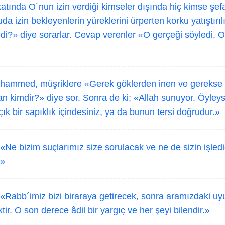
atında O´nun izin verdiği kimseler dışında hiç kimse şefa
 izin bekleyenlerin yüreklerini ürperten korku yatıştırılı
di?» diye sorarlar. Cevap verenler «O gerçeği söyledi, 
ammed, müşriklere «Gerek göklerden inen ve gerekse 
nan kimdir?» diye sor. Sonra de ki; «Allah sunuyor. Öyley
çık bir sapıklık içindesiniz, ya da bunun tersi doğrudur.»
«Ne bizim suçlarımız size sorulacak ve ne de sizin işledi
.»
 «Rabb´imiz bizi biraraya getirecek, sonra aramızdaki uy
ir. O son derece âdil bir yargıç ve her şeyi bilendir.»