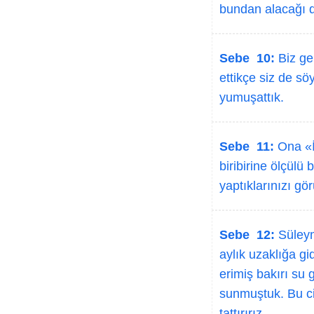
bundan alacağı d
Sebe 10:
Biz ge
ettikçe siz de sö
yumuşattık.
Sebe 11:
Ona «İn
biribirine ölçülü
yaptıklarınızı gö
Sebe 12:
Süleym
aylık uzaklığa gi
erimiş bakırı su 
sunmuştuk. Bu ci
tattırırız.