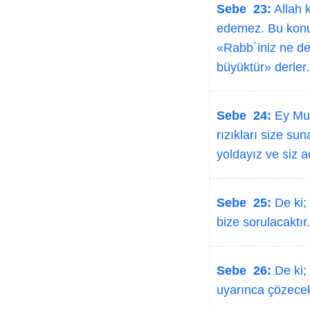
Sebe 23:
Allah k
edemez. Bu konuda
«Rabb´iniz ne de
büyüktür» derler.
Sebe 24:
Ey Muh
rızıkları size su
yoldayız ve siz a
Sebe 25:
De ki; 
bize sorulacaktır
Sebe 26:
De ki;
uyarınca çözecekt