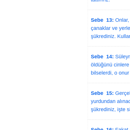
Sebe 13:
Onlar, 
çanaklar ve yerl
şükrediniz. Kulla
Sebe 14:
Süleym
öldüğünü cinlere 
bilselerdi, o onu
Sebe 15:
Gerçek
yurdundan alınaca
şükrediniz, işte 
Sebe 16:
Fakat o