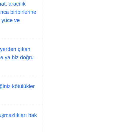
at, aracılık
nca biribirlerine
O yüce ve
yerden çıkan
se ya biz doğru
ğiniz kötülükler
uşmazlıkları hak