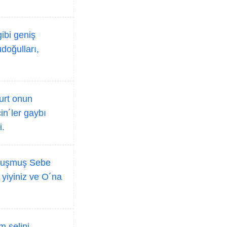
ibi geniş
doğulları,
urt onun
in´ler gaybı
i.
oluşmuş Sebe
 yiyiniz ve O´na
m selini