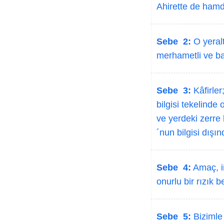
Ahirette de hamd
Sebe 2:
O yeralt
merhametli ve bağ
Sebe 3:
Kâfirler
bilgisi tekelinde
ve yerdeki zerre
´nun bilgisi dışın
Sebe 4:
Amaç, im
onurlu bir rızık 
Sebe 5:
Bizimle 