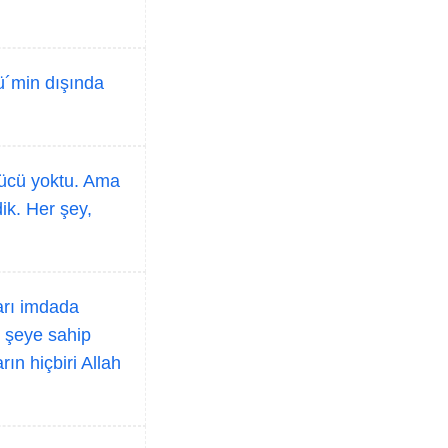
mü´min dışında
gücü yoktu. Ama
ik. Her şey,
ları imdada
r şeye sahip
rın hiçbiri Allah