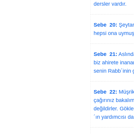
dersler vardır.
Sebe 20:
Şeytan,
hepsi ona uymuş
Sebe 21:
Aslında
biz ahirete inana
senin Rabb´inin g
Sebe 22:
Müşrikl
çağırınız bakalı
değildirler. Gökle
´ın yardımcısı da