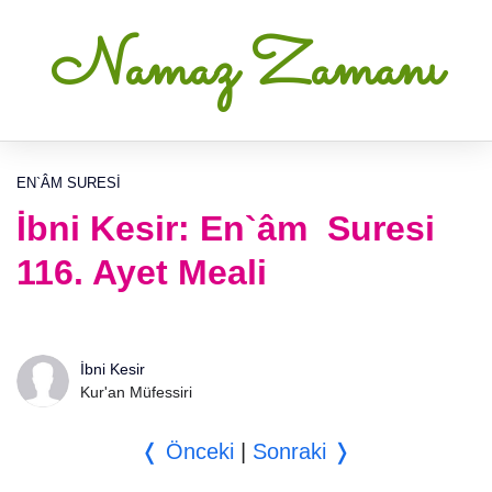
Namaz Zamanı
EN`ÂM SURESI
İbni Kesir: En`âm Suresi
116. Ayet Meali
İbni Kesir
Kur'an Müfessiri
❬ Önceki
|
Sonraki ❭