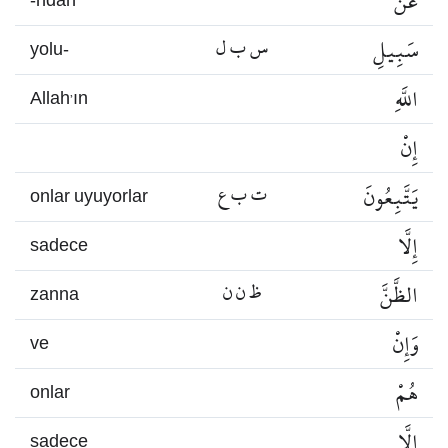
عَنْ
-ndan
سَبِيلِ
س ب ل
yolu-
اللَّهِ
Allah’ın
إِنْ
يَتَّبِعُونَ
ت ب ع
onlar uyuyorlar
إِلَّا
sadece
الظَّنَّ
ظ ن ن
zanna
وَإِنْ
ve
هُمْ
onlar
إِلَّا
sadece