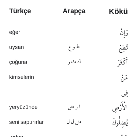
Kökü
Türkçe
Arapça
وَإِنْ
eğer
تُطِعْ
ط و ع
uysan
أَكْثَرَ
ك ث ر
çoğuna
مَنْ
kimselerin
فِي
الْأَرْضِ
ا ر ض
yeryüzünde
يُضِلُّوكَ
ض ل ل
seni saptırırlar