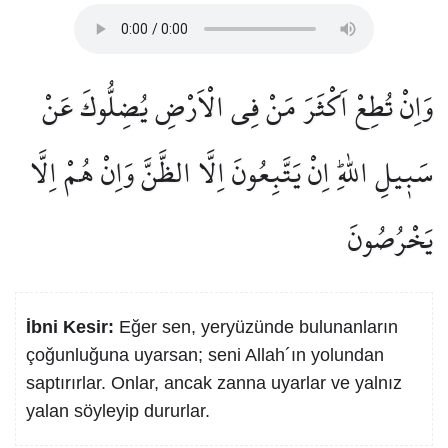
وَاِنْ تُطِعْ اَكْثَرَ مَنْ فِي الْاَرْضِ يُضِلُّوكَ عَنْ
سَب۪يلِ اللّٰهِۜ اِنْ يَتَّبِعُونَ اِلَّا الظَّنَّ وَاِنْ هُمْ اِلَّا
يَخْرُصُونَ
İbni Kesir:
Eğer sen, yeryüzünde bulunanların
çoğunluğuna uyarsan; seni Allah´ın yolundan
saptırırlar. Onlar, ancak zanna uyarlar ve yalnız
yalan söyleyip dururlar.