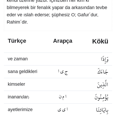
kendi üzerine yazdı. İçinizden her kim ki
bilmeyerek bir fenalık yapar da arkasından tevbe
eder ve ıslah ederse; şüphesiz O; Gafur´dur,
Rahim´dir.
Kökü
Türkçe
Arapça
وَإِذَا
ve zaman
جَاءَكَ
ج ي ا
sana geldikleri
الَّذِينَ
kimseler
يُؤْمِنُونَ
ا م ن
inanan(lar)
بِايَاتِنَا
ا ي ي
ayetlerimize