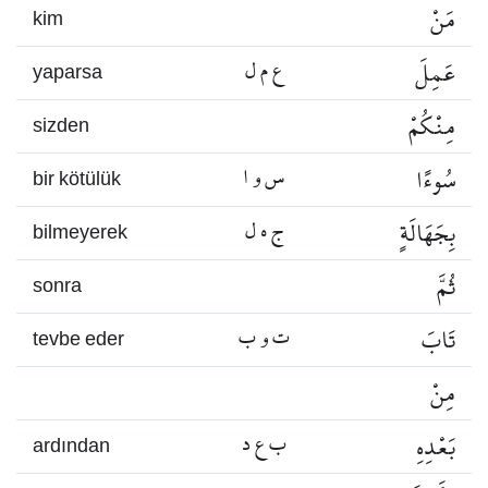
مَنْ
kim
عَمِلَ
ع م ل
yaparsa
مِنْكُمْ
sizden
سُوءًا
س و ا
bir kötülük
بِجَهَالَةٍ
ج ه ل
bilmeyerek
ثُمَّ
sonra
تَابَ
ت و ب
tevbe eder
مِنْ
بَعْدِهِ
ب ع د
ardından