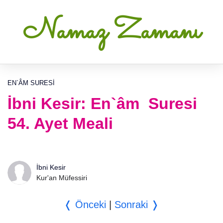
Namaz Zamanı
EN`ÂM SURESI
İbni Kesir: En`âm Suresi
54. Ayet Meali
İbni Kesir
Kur'an Müfessiri
❬ Önceki
|
Sonraki ❭