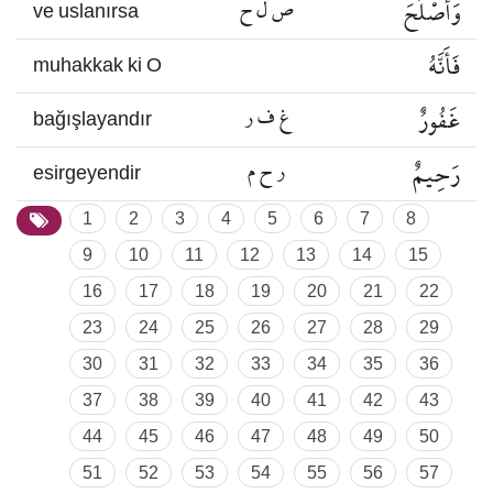
وَأَصْلَحَ
ص ل ح
ve uslanırsa
فَأَنَّهُ
muhakkak ki O
غَفُورٌ
غ ف ر
bağışlayandır
رَحِيمٌ
ر ح م
esirgeyendir
1
2
3
4
5
6
7
8
9
10
11
12
13
14
15
16
17
18
19
20
21
22
23
24
25
26
27
28
29
30
31
32
33
34
35
36
37
38
39
40
41
42
43
44
45
46
47
48
49
50
51
52
53
54
55
56
57