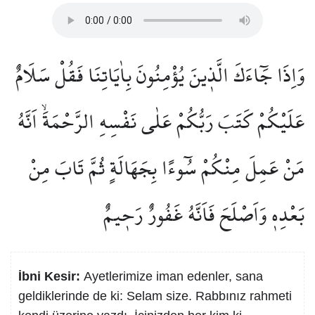
وَاِذَا جَٓاءَكَ الَّذ۪ينَ يُؤْمِنُونَ بِاٰيَاتِنَا فَقُلْ سَلَامٌ
عَلَيْكُمْ كَتَبَ رَبُّكُمْ عَلٰى نَفْسِهِ الرَّحْمَةَۙ اَنَّهُ
مَنْ عَمِلَ مِنْكُمْ سُٓوءًا بِجَهَالَةٍ ثُمَّ تَابَ مِنْ
بَعْدِه۪ وَاَصْلَحَ فَاَنَّهُ غَفُورٌ رَح۪يمٌ
İbni Kesir:
Ayetlerimize iman edenler, sana
geldiklerinde de ki: Selam size. Rabbınız rahmeti