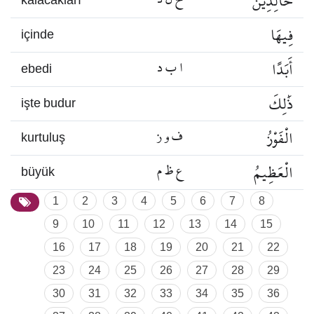
خَالِدِينَ
kalacakları
فِيهَا
içinde
أَبَدًا
ا ب د
ebedi
ذَٰلِكَ
işte budur
الْفَوْزُ
ف و ز
kurtuluş
الْعَظِيمُ
ع ظ م
büyük
1
2
3
4
5
6
7
8
9
10
11
12
13
14
15
16
17
18
19
20
21
22
23
24
25
26
27
28
29
30
31
32
33
34
35
36