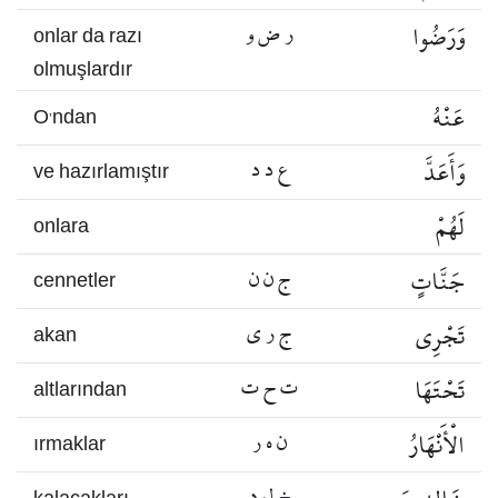
وَرَضُوا
ر ض و
onlar da razı
olmuşlardır
عَنْهُ
O’ndan
وَأَعَدَّ
ع د د
ve hazırlamıştır
لَهُمْ
onlara
جَنَّاتٍ
ج ن ن
cennetler
تَجْرِي
ج ر ي
akan
تَحْتَهَا
ت ح ت
altlarından
الْأَنْهَارُ
ن ه ر
ırmaklar
خ ل د