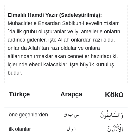
Elmalılı Hamdi Yazır (Sadeleştirilmiş):
Muhacirlerle Ensardan Sabikun-i evvelin =İslam
´da ilk grubu oluşturanlar ve iyi amellerle onların
ardınca gidenler, işte Allah onlardan razı oldu,
onlar da Allah´tan razı oldular ve onlara
altlarından ırmaklar akan cennetler hazırladı ki,
içlerinde ebedi kalacaklar. İşte büyük kurtuluş
budur.
Kökü
Türkçe
Arapça
وَالسَّابِقُونَ
س ب ق
öne geçenlerden
الْأَوَّلُونَ
ا و ل
ilk olanlar