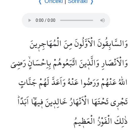
❬ Önceki
|
Sonraki ❭
وَالسَّابِقُونَ الْاَوَّلُونَ مِنَ الْمُهَاجِر۪ينَ
وَالْاَنْصَارِ وَالَّذ۪ينَ اتَّبَعُوهُمْ بِاِحْسَانٍۙ رَضِيَ
اللّٰهُ عَنْهُمْ وَرَضُوا عَنْهُ وَاَعَدَّ لَهُمْ جَنَّاتٍ
تَجْر۪ي تَحْتَهَا الْاَنْهَارُ خَالِد۪ينَ ف۪يهَٓا اَبَدًاۜ
ذٰلِكَ الْفَوْزُ الْعَظ۪يمُ