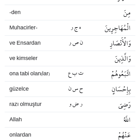
مِنَ
-den
الْمُهَاجِرِينَ
ه ج ر
Muhacirler-
وَالْأَنْصَارِ
ن ص ر
ve Ensardan
وَالَّذِينَ
ve kimseler
اتَّبَعُوهُمْ
ت ب ع
ona tabi olan(lar)
بِإِحْسَانٍ
ح س ن
güzelce
رَضِيَ
ر ض و
razı olmuştur
اللَّهُ
Allah
عَنْهُمْ
onlardan