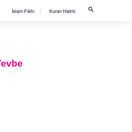
search
İslam Fıkhı
Kuran Hatmi
 Tevbe