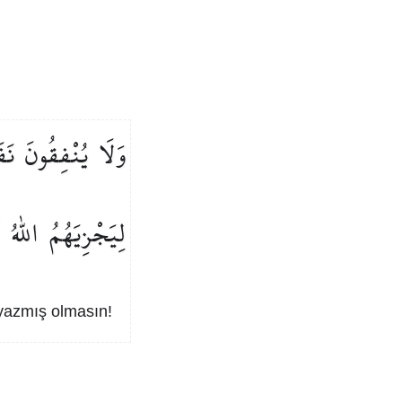
وَلَا
يُنْفِقُونَ
نَف
لِيَجْزِيَهُمُ
اللّٰهُ
 yazmış olmasın!