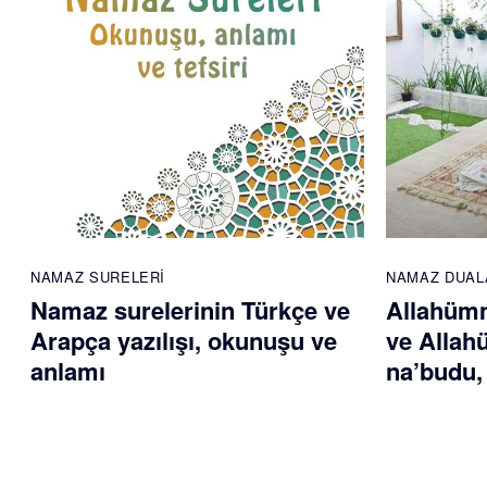
NAMAZ SURELERI
NAMAZ DUAL
Namaz surelerinin Türkçe ve
Allahümm
Arapça yazılışı, okunuşu ve
ve Allah
anlamı
na’budu,