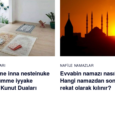
ARI
NAFILE NAMAZLAR
e inna nesteinuke
Evvabin namazı nasıl 
ümme iyyake
Hangi namazdan son
 Kunut Duaları
rekat olarak kılınır?