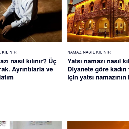
 KILINIR
NAMAZ NASIL KILINIR
azı nasıl kılınır? Üç
Yatsı namazı nasıl kı
rak. Ayrıntılarla ve
Diyanete göre kadın 
latım
için yatsı namazının k