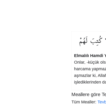
ا
كُتِبَ
لَهُمْ
Elmalılı Hamdi Y
Onlar, -küçük ols
harcama yapmazla
aşmazlar ki, Alla
işlediklerinden 
Meallere göre T
Tüm Mealler:
Tev