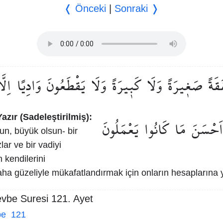
❬ Önceki
|
Sonraki ❭
َقَةً
صَغ۪يرَةً
وَلَا
كَب۪يرَةً
وَلَا
يَقْطَعُونَ
وَادِيًا
اِلَّ
azır (Sadeleştirilmiş):
اَحْسَنَ
مَا
كَانُوا
يَعْمَلُونَ
un, büyük olsun- bir
r ve bir vadiyi
h kendilerini
daha güzeliyle mükafatlandırmak için onların hesaplarına
evbe Suresi 121. Ayet
be 121