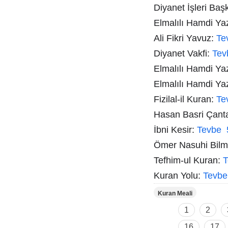
Diyanet İşleri Baş
Elmalılı Hamdi Ya
Ali Fikri Yavuz:
Te
Diyanet Vakfi:
Tev
Elmalılı Hamdi Ya
Elmalılı Hamdi Ya
Fizilal-il Kuran:
Te
Hasan Basri Çant
İbni Kesir:
Tevbe 
Ömer Nasuhi Bil
Tefhim-ul Kuran:
T
Kuran Yolu:
Tevbe
Kuran Meali
1
2
16
17