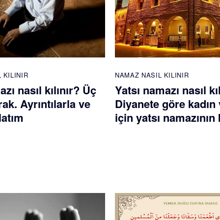
 KILINIR
NAMAZ NASIL KILINIR
azı nasıl kılınır? Üç
Yatsı namazı nasıl kı
rak. Ayrıntılarla ve
Diyanete göre kadın 
latım
için yatsı namazının k