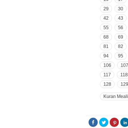
29
30
42
43
55
56
68
69
81
82
94
95
106
10
117
118
128
12
Kuran Meali