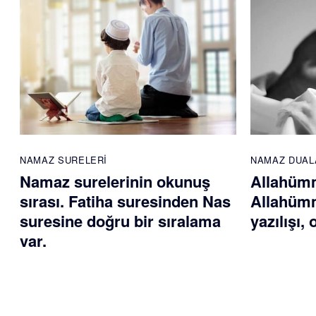
NAMAZ SURELERI
NAMAZ DUAL
Namaz surelerinin okunuş
Allahümm
sırası. Fatiha suresinden Nas
Allahümm
suresine doğru bir sıralama
yazılışı,
var.