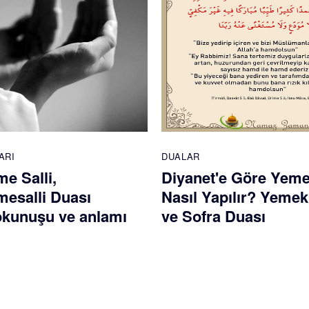
ARI
DUALAR
e Salli,
Diyanet'e Göre Yem
esalli Duası
Nasıl Yapılır? Yemek
 okunuşu ve anlamı
ve Sofra Duası