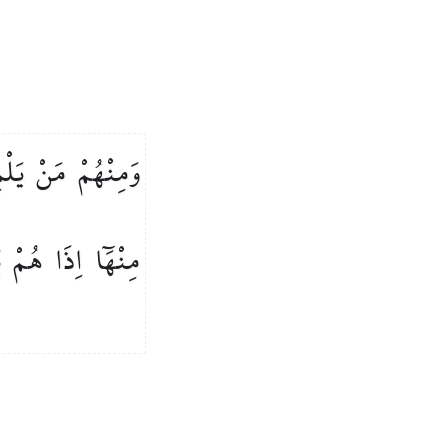
وَمِنْهُمْ
مَنْ
يَلْ
مِنْهَٓا
اِذَا
هُمْ
ي