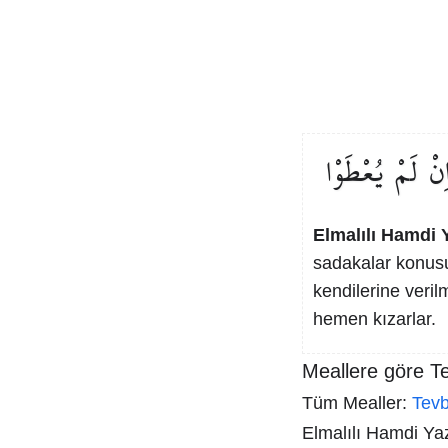
ِنْ
لَمْ
يُعْطَوْا
Elmalılı Hamdi Y
sadakalar konus
kendilerine veril
hemen kızarlar.
Meallere göre T
Tüm Mealler:
Tev
Elmalılı Hamdi Yazı