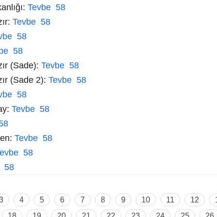
kanlığı:
Tevbe 58
zır:
Tevbe 58
vbe 58
be 58
zır (Sade):
Tevbe 58
zır (Sade 2):
Tevbe 58
vbe 58
ay:
Tevbe 58
58
men:
Tevbe 58
evbe 58
 58
3
4
5
6
7
8
9
10
11
12
18
19
20
21
22
23
24
25
26