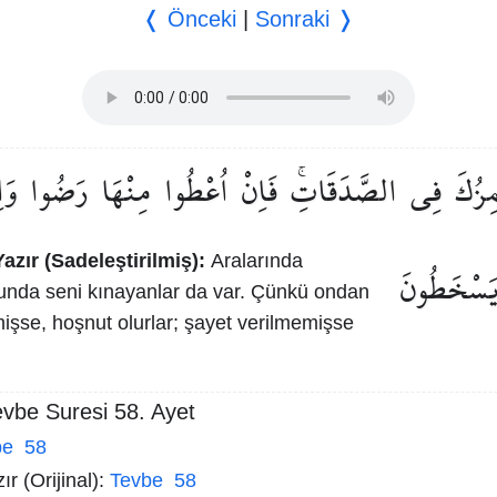
❬ Önceki
|
Sonraki ❭
مِزُكَ
فِي
الصَّدَقَاتِۚ
فَاِنْ
اُعْطُوا
مِنْهَا
رَضُوا
وَا
azır (Sadeleştirilmiş):
Aralarında
َسْخَطُونَ
unda seni kınayanlar da var. Çünkü ondan
mişse, hoşnut olurlar; şayet verilmemişse
evbe Suresi 58. Ayet
be 58
r (Orijinal):
Tevbe 58