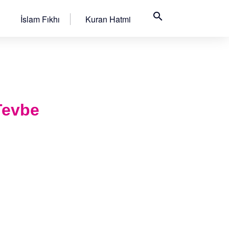
search
İslam Fıkhı
Kuran Hatmi
 Tevbe