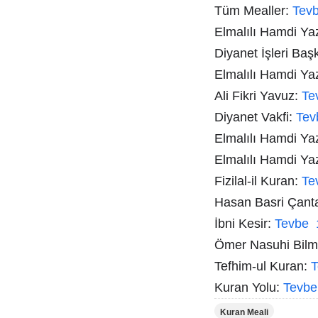
Tüm Mealler:
Tev
Elmalılı Hamdi Yazı
Diyanet İşleri Baş
Elmalılı Hamdi Ya
Ali Fikri Yavuz:
Te
Diyanet Vakfi:
Tev
Elmalılı Hamdi Ya
Elmalılı Hamdi Ya
Fizilal-il Kuran:
Te
Hasan Basri Çant
İbni Kesir:
Tevbe 
Ömer Nasuhi Bil
Tefhim-ul Kuran:
T
Kuran Yolu:
Tevbe
Kuran Meali