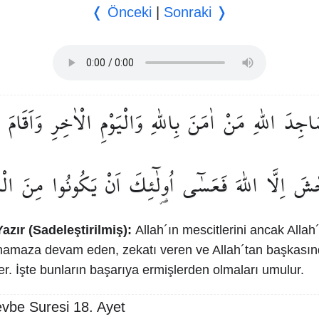
❬ Önceki
|
Sonraki ❭
اجِدَ
اللّٰهِ
مَنْ
اٰمَنَ
بِاللّٰهِ
وَالْيَوْمِ
الْاٰخِرِ
وَاَقَامَ
ْشَ
اِلَّا
اللّٰهَ
فَعَسٰٓى
اُو۬لٰٓئِكَ
اَنْ
يَكُونُوا
مِنَ
الْ
azır (Sadeleştirilmiş):
Allah´ın mescitlerini ancak Allah
namaza devam eden, zekatı veren ve Allah´tan başkası
r. İşte bunların başarıya ermişlerden olmaları umulur.
evbe Suresi 18. Ayet