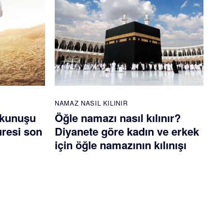
NAMAZ NASIL KILINIR
okunuşu
Öğle namazı nasıl kılınır?
uresi son
Diyanete göre kadın ve erkek
için öğle namazının kılınışı