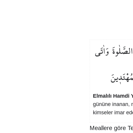
الصَّلٰوةَ
وَاٰتَى
مُهْتَد۪ينَ
Elmalılı Hamdi Y
gününe inanan, 
kimseler imar ede
Meallere göre T