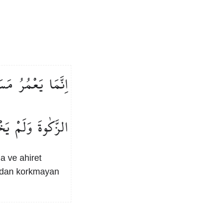
اِنَّمَا
يَعْمُرُ
مَسَ
الزَّكٰوةَ
وَلَمْ
يَخ
´a ve ahiret
ndan korkmayan