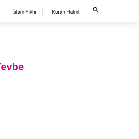
search
İslam Fıkhı
Kuran Hatmi
 Tevbe