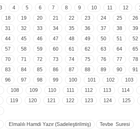
3
4
5
6
7
8
9
10
11
12
18
19
20
21
22
23
24
25
26
31
32
33
34
35
36
37
38
39
44
45
46
47
48
49
50
51
52
57
58
59
60
61
62
63
64
65
70
71
72
73
74
75
76
77
78
83
84
85
86
87
88
89
90
91
96
97
98
99
100
101
102
103
7
108
109
110
111
112
113
114
119
120
121
122
123
124
125
9
Elmalılı Hamdi Yazır (Sadeleştirilmiş)
Tevbe Suresi