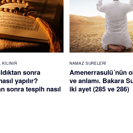
 KILINIR
NAMAZ SURELERI
ldıktan sonra
Amenerrasulü´nün 
nasıl yapılır?
ve anlamı. Bakara S
 sonra tespih nasıl
iki ayet (285 ve 286)