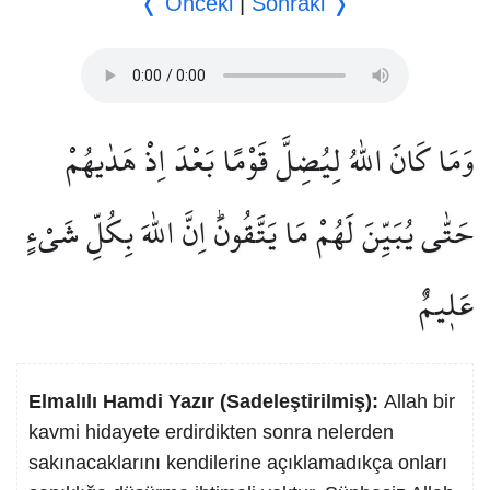
❬ Önceki
|
Sonraki ❭
وَمَا كَانَ اللّٰهُ لِيُضِلَّ قَوْمًا بَعْدَ اِذْ هَدٰيهُمْ
حَتّٰى يُبَيِّنَ لَهُمْ مَا يَتَّقُونَۜ اِنَّ اللّٰهَ بِكُلِّ شَيْءٍ
عَل۪يمٌ
Elmalılı Hamdi Yazır (Sadeleştirilmiş):
Allah bir
kavmi hidayete erdirdikten sonra nelerden
sakınacaklarını kendilerine açıklamadıkça onları