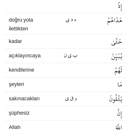
إِذْ
هَدَاهُمْ
ه د ي
doğru yola
ilettikten
حَتَّىٰ
kadar
يُبَيِّنَ
ب ي ن
açıklayıncaya
لَهُمْ
kendilerine
مَا
şeyleri
يَتَّقُونَ
و ق ي
sakınacakları
إِنَّ
şüphesiz
اللَّهَ
Allah