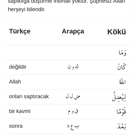
sapıklığa düşürme ihtimali yoktur. Şüphesiz Allah
herşeyi bilendir.
Kökü
Türkçe
Arapça
وَمَا
كَانَ
ك و ن
değildir
اللَّهُ
Allah
لِيُضِلَّ
ض ل ل
onları saptıracak
قَوْمًا
ق و م
bir kavmi
بَعْدَ
ب ع د
sonra