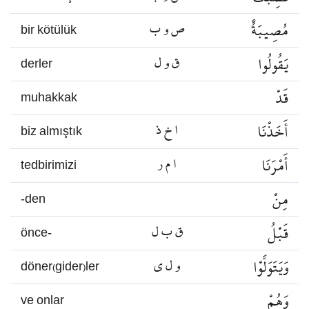
مُصِيبَةٌ
ص و ب
bir kötülük
يَقُولُوا
ق و ل
derler
قَدْ
muhakkak
أَخَذْنَا
ا خ ذ
biz almıştık
أَمْرَنَا
ا م ر
tedbirimizi
مِنْ
-den
قَبْلُ
ق ب ل
önce-
وَيَتَوَلَّوْا
و ل ي
döner(gider)ler
وَهُمْ
ve onlar