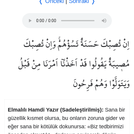
❬ Önceki
|
Sonraki ❭
اِنْ تُصِبْكَ حَسَنَةٌ تَسُؤْهُمْۚ وَاِنْ تُصِبْكَ
مُص۪يبَةٌ يَقُولُوا قَدْ اَخَذْنَٓا اَمْرَنَا مِنْ قَبْلُ
وَيَتَوَلَّوْا وَهُمْ فَرِحُونَ
Elmalılı Hamdi Yazır (Sadeleştirilmiş):
Sana bir
güzellik kısmet olursa, bu onların zoruna gider ve
eğer sana bir kötülük dokunursa: «Biz tedbirimizi