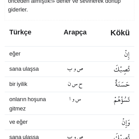
önceden almıştık!» derler ve sevinerek dönüp
giderler.
Kökü
Türkçe
Arapça
إِنْ
eğer
تُصِبْكَ
ص و ب
sana ulaşsa
حَسَنَةٌ
ح س ن
bir iyilik
تَسُؤْهُمْ
س و ا
onların hoşuna
gitmez
وَإِنْ
ve eğer
تُصِبْكَ
ص و ب
sana ulaşsa