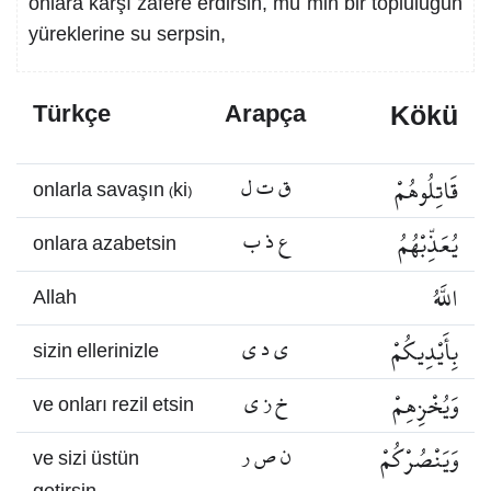
onlara karşı zafere erdirsin, mü´min bir topluluğun
yüreklerine su serpsin,
Kökü
Türkçe
Arapça
قَاتِلُوهُمْ
ق ت ل
onlarla savaşın (ki)
يُعَذِّبْهُمُ
ع ذ ب
onlara azabetsin
اللَّهُ
Allah
بِأَيْدِيكُمْ
ي د ي
sizin ellerinizle
وَيُخْزِهِمْ
خ ز ي
ve onları rezil etsin
وَيَنْصُرْكُمْ
ن ص ر
ve sizi üstün