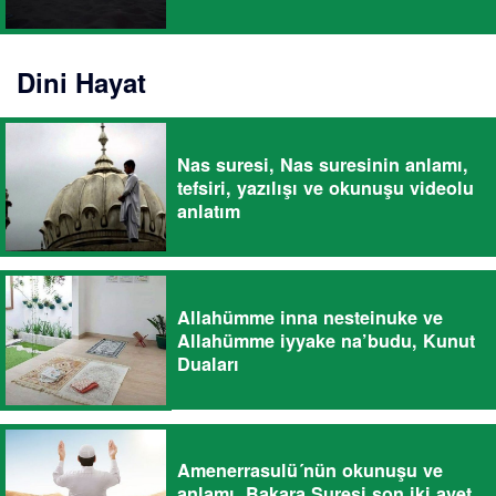
Dini Hayat
Nas suresi, Nas suresinin anlamı,
tefsiri, yazılışı ve okunuşu videolu
anlatım
Allahümme inna nesteinuke ve
Allahümme iyyake na’budu, Kunut
Duaları
Amenerrasulü´nün okunuşu ve
anlamı. Bakara Suresi son iki ayet