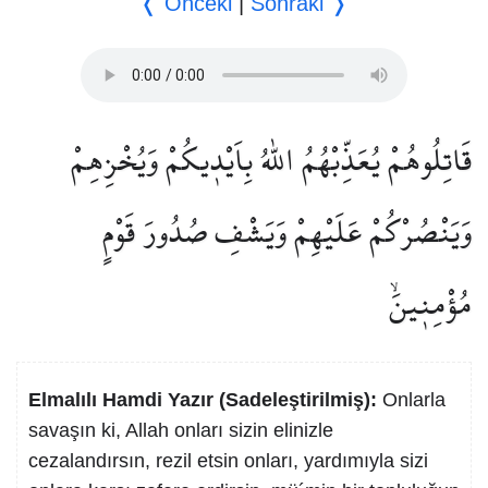
❬ Önceki
|
Sonraki ❭
قَاتِلُوهُمْ يُعَذِّبْهُمُ اللّٰهُ بِاَيْد۪يكُمْ وَيُخْزِهِمْ
وَيَنْصُرْكُمْ عَلَيْهِمْ وَيَشْفِ صُدُورَ قَوْمٍ
مُؤْمِن۪ينَۙ
Elmalılı Hamdi Yazır (Sadeleştirilmiş):
Onlarla
savaşın ki, Allah onları sizin elinizle
cezalandırsın, rezil etsin onları, yardımıyla sizi