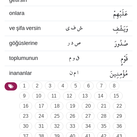
getirsin
عَلَيْهِمْ
onlara
وَيَشْفِ
ش ف ي
ve şifa versin
صُدُورَ
ص د ر
göğüslerine
قَوْمٍ
ق و م
toplumunun
مُؤْمِنِينَ
ا م ن
inananlar
1
2
3
4
5
6
7
8
9
10
11
12
13
14
15
16
17
18
19
20
21
22
23
24
25
26
27
28
29
30
31
32
33
34
35
36
37
38
39
40
41
42
43