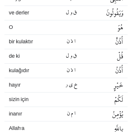
وَيَقُولُونَ
ق و ل
ve derler
هُوَ
O
أُذُنٌ
ا ذ ن
bir kulaktır
قُلْ
ق و ل
de ki
أُذُنُ
ا ذ ن
kulağıdır
خَيْرٍ
خ ي ر
hayır
لَكُمْ
sizin için
يُؤْمِنُ
ا م ن
inanır
بِاللَّهِ
Allah’a