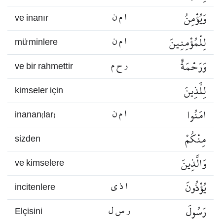
وَيُؤْمِنُ
ا م ن
ve inanır
لِلْمُؤْمِنِينَ
ا م ن
mü’minlere
وَرَحْمَةٌ
ر ح م
ve bir rahmettir
لِلَّذِينَ
kimseler için
امَنُوا
ا م ن
inanan(lar)
مِنْكُمْ
sizden
وَالَّذِينَ
ve kimselere
يُؤْذُونَ
ا ذ ي
incitenlere
رَسُولَ
ر س ل
Elçisini