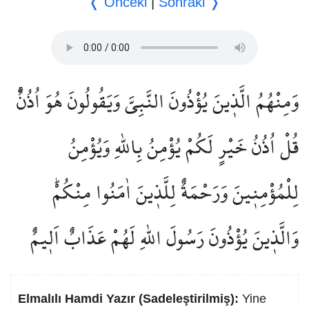
❬ Önceki
|
Sonraki ❭
وَمِنْهُمُ الَّذ۪ينَ يُؤْذُونَ النَّبِيَّ وَيَقُولُونَ هُوَ اُذُنٌۜ
قُلْ اُذُنُ خَيْرٍ لَكُمْ يُؤْمِنُ بِاللّٰهِ وَيُؤْمِنُ
لِلْمُؤْمِن۪ينَ وَرَحْمَةٌ لِلَّذ۪ينَ اٰمَنُوا مِنْكُمْۜ
وَالَّذ۪ينَ يُؤْذُونَ رَسُولَ اللّٰهِ لَهُمْ عَذَابٌ اَل۪يمٌ
Elmalılı Hamdi Yazır (Sadeleştirilmiş):
Yine