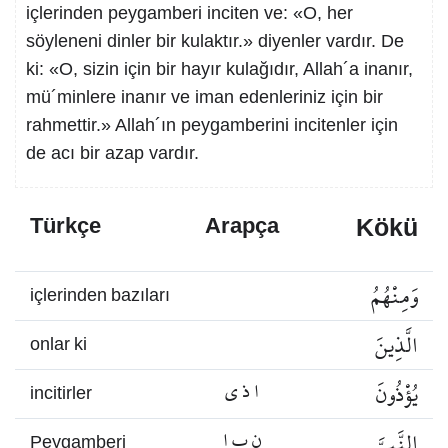
içlerinden peygamberi inciten ve: «O, her
söyleneni dinler bir kulaktır.» diyenler vardır. De
ki: «O, sizin için bir hayır kulağıdır, Allah´a inanır,
mü´minlere inanır ve iman edenleriniz için bir
rahmettir.» Allah´ın peygamberini incitenler için
de acı bir azap vardır.
Kökü
Türkçe
Arapça
وَمِنْهُمُ
içlerinden bazıları
الَّذِينَ
onlar ki
يُؤْذُونَ
ا ذ ي
incitirler
النَّبِيَّ
ن ب ا
Peygamberi