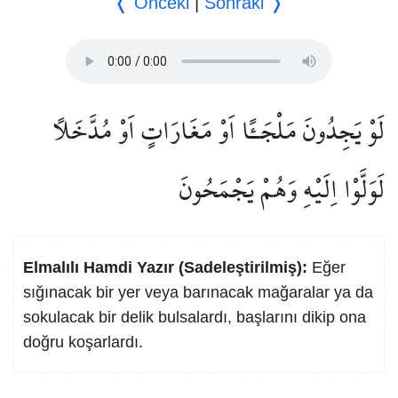
❬ Önceki
|
Sonraki ❭
لَوْ يَجِدُونَ مَلْجَـًٔا اَوْ مَغَارَاتٍ اَوْ مُدَّخَلًا
لَوَلَّوْا اِلَيْهِ وَهُمْ يَجْمَحُونَ
Elmalılı Hamdi Yazır (Sadeleştirilmiş):
Eğer
sığınacak bir yer veya barınacak mağaralar ya da
sokulacak bir delik bulsalardı, başlarını dikip ona
doğru koşarlardı.