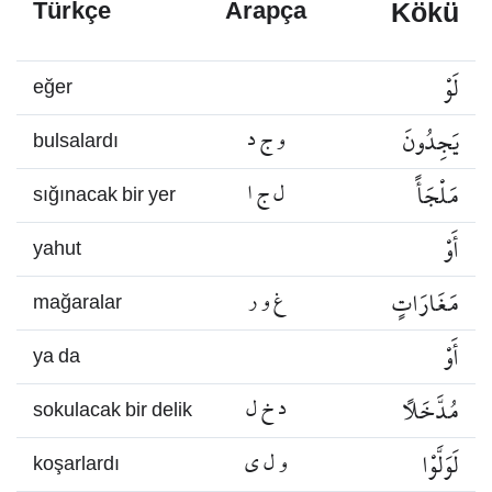
Kökü
Türkçe
Arapça
لَوْ
eğer
يَجِدُونَ
و ج د
bulsalardı
مَلْجَأً
ل ج ا
sığınacak bir yer
أَوْ
yahut
مَغَارَاتٍ
غ و ر
mağaralar
أَوْ
ya da
مُدَّخَلًا
د خ ل
sokulacak bir delik
لَوَلَّوْا
و ل ي
koşarlardı