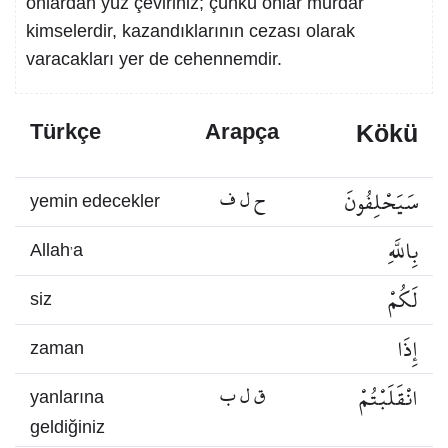
onlardan yüz çeviriniz; çünkü onlar murdar
kimselerdir, kazandıklarının cezası olarak
varacakları yer de cehennemdir.
Kökü
Türkçe
Arapça
سَيَحْلِفُونَ
ح ل ف
yemin edecekler
بِاللَّهِ
Allah’a
لَكُمْ
siz
إِذَا
zaman
انْقَلَبْتُمْ
ق ل ب
yanlarına
geldiğiniz