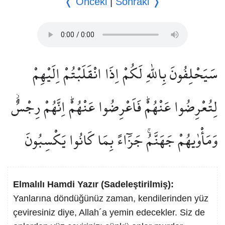
❬ Önceki
|
Sonraki ❭
سَيَحْلِفُونَ بِاللّٰهِ لَكُمْ اِذَا انْقَلَبْتُمْ اِلَيْهِمْ
لِتُعْرِضُوا عَنْهُمْۜ فَاَعْرِضُوا عَنْهُمْۜ اِنَّهُمْ رِجْسٌۘ
وَمَأْوٰيهُمْ جَهَنَّمُۚ جَزَٓاءً بِمَا كَانُوا يَكْسِبُونَ
Elmalılı Hamdi Yazır (Sadeleştirilmiş):
Yanlarına döndüğünüz zaman, kendilerinden yüz
çeviresiniz diye, Allah´a yemin edecekler. Siz de