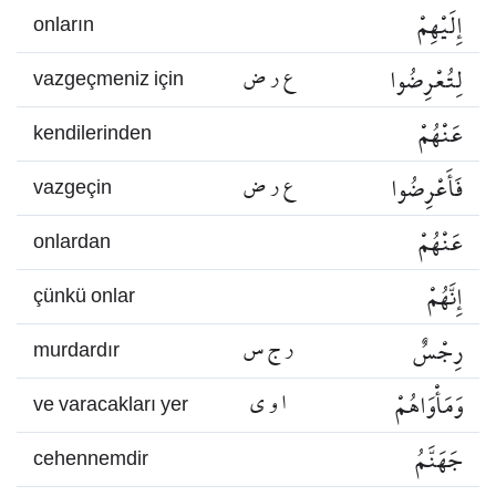
إِلَيْهِمْ
onların
لِتُعْرِضُوا
ع ر ض
vazgeçmeniz için
عَنْهُمْ
kendilerinden
فَأَعْرِضُوا
ع ر ض
vazgeçin
عَنْهُمْ
onlardan
إِنَّهُمْ
çünkü onlar
رِجْسٌ
ر ج س
murdardır
وَمَأْوَاهُمْ
ا و ي
ve varacakları yer
جَهَنَّمُ
cehennemdir