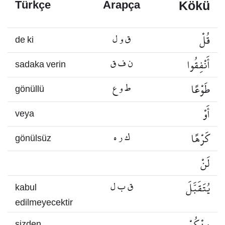
Kökü
Türkçe
Arapça
قُلْ
ق و ل
de ki
أَنْفِقُوا
ن ف ق
sadaka verin
طَوْعًا
ط و ع
gönüllü
أَوْ
veya
كَرْهًا
ك ر ه
gönülsüz
لَنْ
يُتَقَبَّلَ
ق ب ل
kabul
edilmeyecektir
مِنْكُمْ
sizden