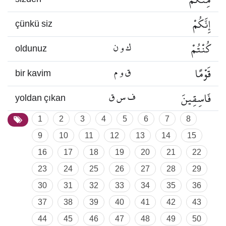
إِنَّكُمْ
çünkü siz
كُنْتُمْ
ك و ن
oldunuz
قَوْمًا
ق و م
bir kavim
فَاسِقِينَ
ف س ق
yoldan çıkan
1
2
3
4
5
6
7
8
9
10
11
12
13
14
15
16
17
18
19
20
21
22
23
24
25
26
27
28
29
30
31
32
33
34
35
36
37
38
39
40
41
42
43
44
45
46
47
48
49
50