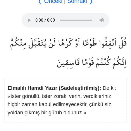
❬ Önceki
|
Sonraki ❭
قُلْ اَنْفِقُوا طَوْعًا اَوْ كَرْهًا لَنْ يُتَقَبَّلَ مِنْكُمْۜ
اِنَّكُمْ كُنْتُمْ قَوْمًا فَاسِق۪ينَ
Elmalılı Hamdi Yazır (Sadeleştirilmiş):
De ki:
«İster gönüllü, ister zoraki verin, verdikleriniz
hiçbir zaman kabul edilmeyecektir, çünkü siz
yoldan çıkmış bir güruh oldunuz.»