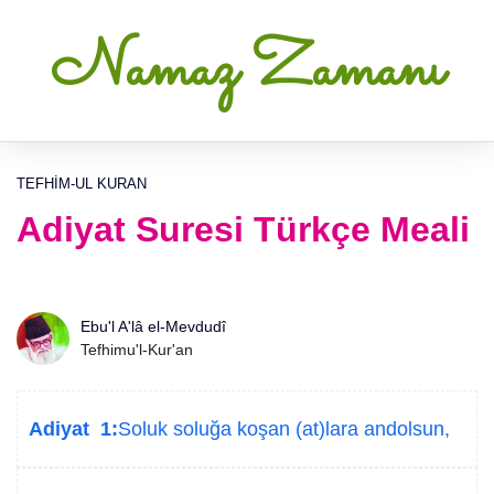
Namaz Zamanı
TEFHIM-UL KURAN
Adiyat Suresi Türkçe Meali
Ebu'l A'lâ el-Mevdudî
Tefhimu'l-Kur'an
Adiyat 1:
Soluk soluğa koşan (at)lara andolsun,