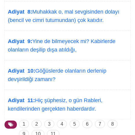
Adiyat 8:
Muhakkak o, mal sevgisinden dolayı
(bencil ve cimri tutumundan) çok katıdır.
Adiyat 9:
Yine de bilmeyecek mi? Kabirlerde
olanların deşilip dışa atıldığı,
Adiyat 10:
Göğüslerde olanların derlenip
devşirildiği zamanı?
Adiyat 11:
Hiç şüphesiz, o gün Rableri,
kendilerinden gerçekten haberdardır.
1
2
3
4
5
6
7
8
9
10
11