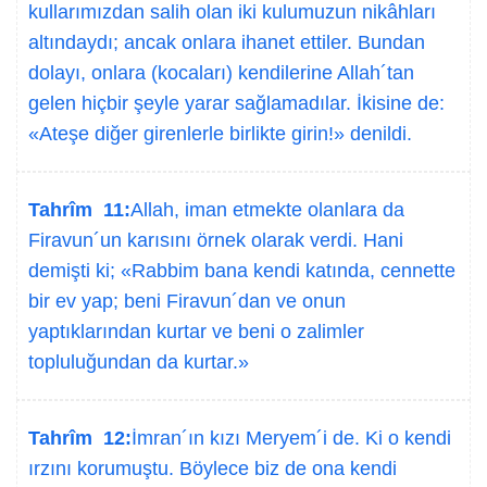
kullarımızdan salih olan iki kulumuzun nikâhları
altındaydı; ancak onlara ihanet ettiler. Bundan
dolayı, onlara (kocaları) kendilerine Allah´tan
gelen hiçbir şeyle yarar sağlamadılar. İkisine de:
«Ateşe diğer girenlerle birlikte girin!» denildi.
Tahrîm 11:
Allah, iman etmekte olanlara da
Firavun´un karısını örnek olarak verdi. Hani
demişti ki; «Rabbim bana kendi katında, cennette
bir ev yap; beni Firavun´dan ve onun
yaptıklarından kurtar ve beni o zalimler
topluluğundan da kurtar.»
Tahrîm 12:
İmran´ın kızı Meryem´i de. Ki o kendi
ırzını korumuştu. Böylece biz de ona kendi