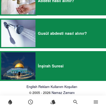
Abdest nasıl alınır?
Gusül abdesti nasıl alınır?
İnşirah Suresi
English
Reklam
Kullanım Koşulları
© 2005 - 2026
Namaz Zamanı
water_drop
schedule
style
search
menu