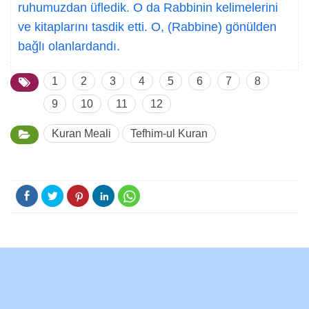
ruhumuzdan üfledik. O da Rabbinin kelimelerini
ve kitaplarını tasdik etti. O, (Rabbine) gönülden
bağlı olanlardandı.
1
2
3
4
5
6
7
8
9
10
11
12
Kuran Meali
Tefhim-ul Kuran