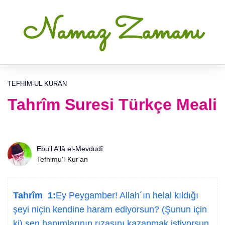
Namaz Zamanı
TEFHIM-UL KURAN
Tahrîm Suresi Türkçe Meali
Ebu'l A'lâ el-Mevdudî
Tefhimu'l-Kur'an
Tahrîm 1:
Ey Peygamber! Allah´ın helal kıldığı
şeyi niçin kendine haram ediyorsun? (Şunun için
ki) sen hanımlarının rızasını kazanmak istiyorsun.