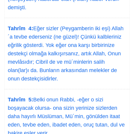
demişti.
Tahrîm 4:
Eğer sizler (Peygamberin iki eşi) Allah
´a tevbe ederseniz (ne güzel)! Çünkü kalbleriniz
eğrilik gösterdi. Yok eğer ona karşı birbirinize
destekçi olmağa kalkışırsanız, artık Allah, Onun
mevlâsıdır; Cibril de ve mü´minlerin salih
olan(lar)ı da. Bunların arkasından melekler de
onun destekçisidirler.
Tahrîm 5:
Belki onun Rabbi, -eğer o sizi
boşayacak olursa- ona sizin yerinize sizlerden
daha hayırlı Müslüman, Mü´min, gönülden itaat
eden, tevbe eden, ibadet eden, oruç tutan, dul ve
bakire eşler verir.