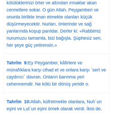
kötülüklerinizi örter ve altından ırmaklar akan
cennetlere sokar. O gün Allah, Peygamberi ve
onunla birlikte iman etmekte olanları küçük
düşürmeyecektir. Nurları, önlerinde ve sağ
yanlarında koşup parıldar. Derler ki: «Rabbimiz
nurumuzu tamamla, bizi bağışla. Şüphesiz sen,
her şeye güç yetirensin.»
Tahrîm 9:
Ey Peygamber, kâfirlere ve
münafıklara karşı cihad et ve onlara karşı ´sert ve
caydırıcı´ davran. Onların barınma yeri
cehennemdir. Ne kötü bir dönüş yeridir o.
Tahrîm 10:
Allah, küfretmekte olanlara, Nuh´un
eşini ve Lut´un eşini örnek olarak verdi. İkisi de,