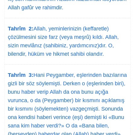
Allah gafûr ve rahimdir.
Tahrîm 2:
Allah, yeminlerinizin (keffaretle)
çözülmesini size farz (veya meşrû) kıldı. Allah,
sizin mevlânız (sahibiniz, yardımcınız)dır. O,
bilendir, hüküm ve hikmet sahibi olandır.
Tahrîm 3:
Hani Peygamber, eşlerinden bazılarına
gizli bir söz söylemişti. Derken o (eşlerinden biri),
bunu haber verip Allah da ona bunu açığa
vurunca, o da (Peygamber) bir kısmını açıklamış
bir kısmını (söylemekten) vazgeçmişti. Sonunda
ona kendisi haberi verince (eşi) demişti ki «Bunu
sana kim haber verdi?» O da «Bana bilen,
(herşeyden) haberdar olan (Allah) haber verdi»