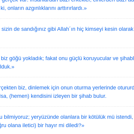
ki, onların azgınlıklarını arttırırlardı.»
sizin de sandığınız gibi Allah´ın hiç kimseyi kesin olarak
iz göğü yokladık; fakat onu güçlü koruyucular ve şihabl
lduk.»
ekten biz, dinlemek için onun oturma yerlerinde oturur
sa, (hemen) kendisini izleyen bir şihab bulur.
bilmiyoruz; yeryüzünde olanlara bir kötülük mü istendi,
ğru olana iletici) bir hayır mi diledi?»