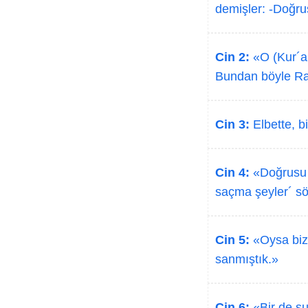
demişler: -Doğrus
Cin 2:
«O (Kur´an
Bundan böyle Ra
Cin 3:
Elbette, b
Cin 4:
«Doğrusu ş
saçma şeyler´ sö
Cin 5:
«Oysa biz,
sanmıştık.»
Cin 6:
«Bir de şu