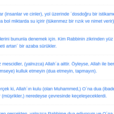
r (insanlar ve cinler), yol üzerinde ´dosdoğru bir istikame
a bol miktarda su içirir (tükenmez bir rızık ve nimet verir)
lerini bununla denemek için. Kim Rabbinin zikrinden yüz ç
eti artan´ bir azaba sürükler.
mescidler, (yalnızca) Allah´a aittir. Öyleyse, Allah ile b
kimseye) kulluk etmeyin (dua etmeyin, tapmayın).
rçek ki, Allah´ın kulu (olan Muhammed,) O´na dua (ibadet
r (müşrikler,) neredeyse çevresinde keçeleşeceklerdi.
Ben gerçekten, yalnızca Rabbime dua ediyorum ve O´na h