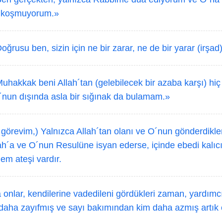
ak koşmuyorum.»
oğrusu ben, sizin için ne bir zarar, ne de bir yarar (irşad
uhakkak beni Allah´tan (gelebilecek bir azaba karşı) hiç
nun dışında asla bir sığınak da bulamam.»
örevim,) Yalnızca Allah´tan olanı ve O´nun gönderdikleri
lah´a ve O´nun Resulüne isyan ederse, içinde ebedi kalıc
em ateşi vardır.
nlar, kendilerine vadedileni gördükleri zaman, yardımc
daha zayıfmış ve sayı bakımından kim daha azmış artık