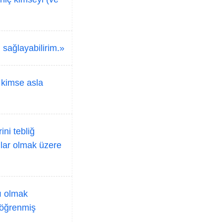
) sağlayabilirim.»
 kimse asla
ni tebliğ
ılar olmak üzere
ı olmak
 öğrenmiş