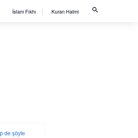
search
İslam Fıkhı
Kuran Hatmi
p de şöyle