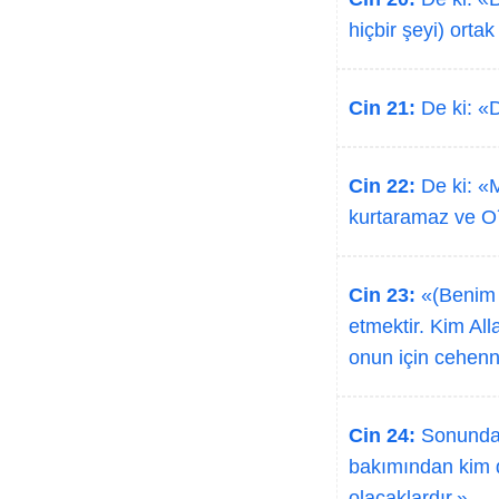
hiçbir şeyi) ort
Cin 21:
De ki: «D
Cin 22:
De ki: «M
kurtaramaz ve O´
Cin 23:
«(Benim g
etmektir. Kim Al
onun için cehenn
Cin 24:
Sonunda o
bakımından kim 
olacaklardır.»