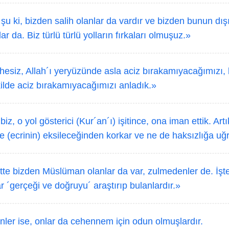
u ki, bizden salih olanlar da vardır ve bizden bunun dış
r da. Biz türlü türlü yolların fırkaları olmuşuz.»
esiz, Allah´ı yeryüzünde asla aciz bırakamıyacağımızı,
kilde aciz bırakamıyacağımızı anladık.»
biz, o yol gösterici (Kur´an´ı) işitince, ona iman ettik. Ar
e (ecrinin) eksileceğinden korkar ve ne de haksızlığa u
te bizden Müslüman olanlar da var, zulmedenler de. İşte 
lar ´gerçeği ve doğruyu´ araştırıp bulanlardır.»
er ise, onlar da cehennem için odun olmuşlardır.