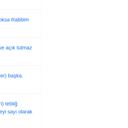
 yoksa Rabbim
eye açık tutmaz
ler) başka.
i) tebliğ
şeyi sayı olarak