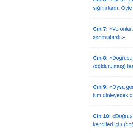
sığınırlardı. Öyle 
Cin 7:
«Ve onlar, 
sanmışlardı.»
Cin 8:
«Doğrusu b
(doldurulmuş) bu
Cin 9:
«Oysa gerç
kim dinleyecek ol
Cin 10:
«Doğrusu 
kendileri için (do