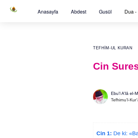
Anasayfa
Abdest
Gusül
Dua -
TEFHIM-UL KURAN
Cin Sures
Ebu'l A'lâ el-
Tefhimu'l-Kur
Cin 1:
De ki: «Ba