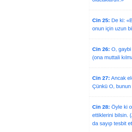
Cin 25:
De ki: «B
onun için uzun b
Cin 26:
O, gaybi 
(ona muttali kılm
Cin 27:
Ancak elç
Çünkü O, bunun ön
Cin 28:
Öyle ki o
ettiklerini bilsin
da sayıp tesbit et