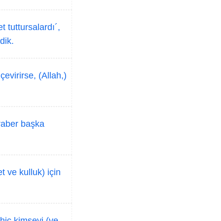
t tuttursalardı´,
dik.
evirirse, (Allah,)
eraber başka
 ve kulluk) için
iç kimseyi (ve