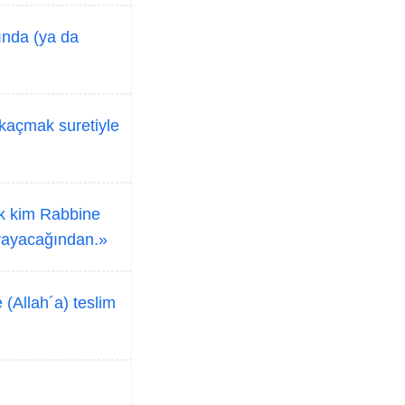
ında (ya da
 kaçmak suretiyle
tık kim Rabbine
ğrayacağından.»
(Allah´a) teslim