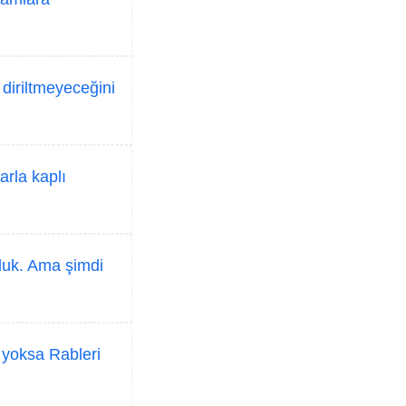
 diriltmeyeceğini
arla kaplı
duk. Ama şimdi
 yoksa Rableri