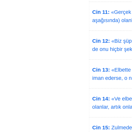
Cin 11:
«Gerçek ş
aşağısında) olanla
Cin 12:
«Biz şüph
de onu hiçbir şe
Cin 13:
«Elbette 
iman ederse, o n
Cin 14:
«Ve elbet
olanlar, artık on
Cin 15:
Zulmedenl