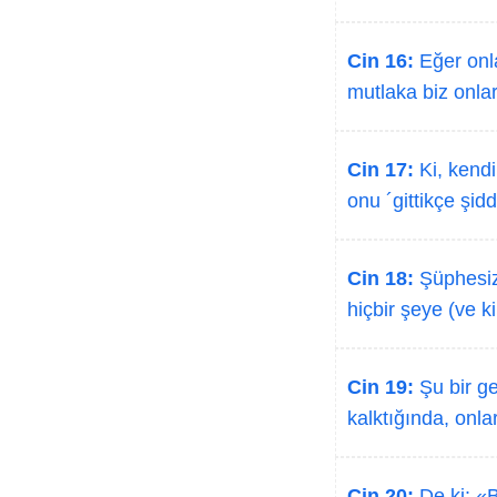
Cin 16:
Eğer onla
mutlaka biz onlar
Cin 17:
Ki, kendi
onu ´gittikçe şidd
Cin 18:
Şüphesiz 
hiçbir şeye (ve 
Cin 19:
Şu bir ge
kalktığında, onla
Cin 20:
De ki: «