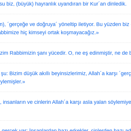
u biz, (büyük) hayranlık uyandıran bir Kur´an dinledik.
), ´gerçeğe ve doğruya´ yöneltip iletiyor. Bu yüzden biz 
bbimize hiç kimseyi ortak koşmayacağız.»
izim Rabbimizin şanı yücedir. O, ne eş edinmiştir, ne de 
u: Bizim düşük akıllı beyinsizlerimiz, Allah´a karşı ´gerç
ylemişler.»
 insanların ve cinlerin Allah´a karşı asla yalan söylemiye
 gerçek var: İnsanlardan bazı erkekler, cinlerden bazı a