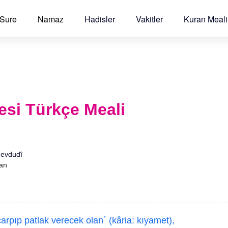
 Sure
Namaz
Hadisler
Vakitler
Kuran Meali
esi Türkçe Meali
Mevdudî
'an
rpıp patlak verecek olan´ (kâria: kıyamet),