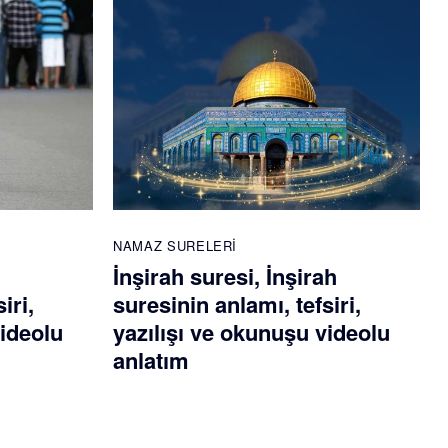
NAMAZ SURELERI
İnşirah suresi, İnşirah
iri,
suresinin anlamı, tefsiri,
videolu
yazılışı ve okunuşu videolu
anlatım