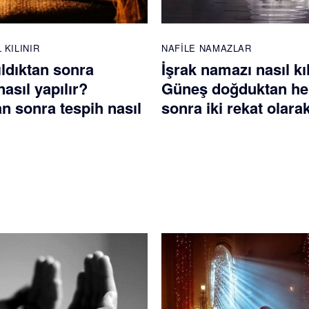
 KILINIR
NAFILE NAMAZLAR
ldıktan sonra
İşrak namazı nasıl kı
nasıl yapılır?
Güneş doğduktan h
 sonra tespih nasıl
sonra iki rekat olarak 