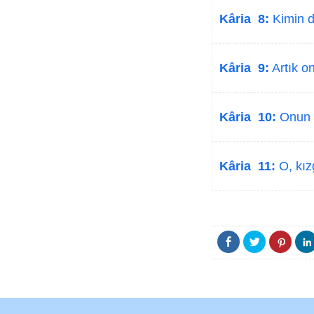
Kâria 8:
Kimin de
Kâria 9:
Artık o
Kâria 10:
Onun n
Kâria 11:
O, kızg