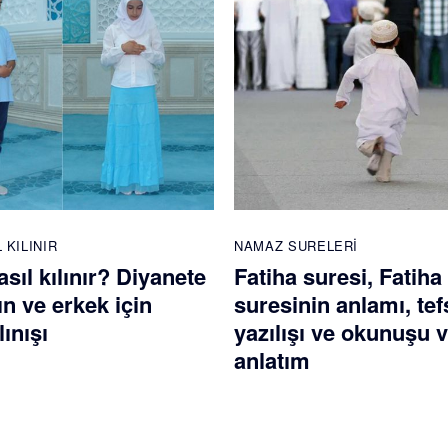
 KILINIR
NAMAZ SURELERI
ıl kılınır? Diyanete
Fatiha suresi, Fatiha
n ve erkek için
suresinin anlamı, tefs
ınışı
yazılışı ve okunuşu 
anlatım