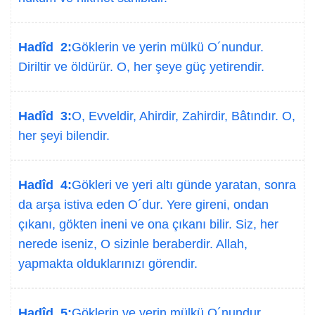
Hadîd 2:
Göklerin ve yerin mülkü O´nundur.
Diriltir ve öldürür. O, her şeye güç yetirendir.
Hadîd 3:
O, Evveldir, Ahirdir, Zahirdir, Bâtındır. O,
her şeyi bilendir.
Hadîd 4:
Gökleri ve yeri altı günde yaratan, sonra
da arşa istiva eden O´dur. Yere gireni, ondan
çıkanı, gökten ineni ve ona çıkanı bilir. Siz, her
nerede iseniz, O sizinle beraberdir. Allah,
yapmakta olduklarınızı görendir.
Hadîd 5:
Göklerin ve yerin mülkü O´nundur.