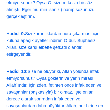
etmiyorsunuz? Oysa O, sizden kesin bir söz
almıştı. Eğer mü´min iseniz (inanıp sözünüzü
gerçekleştirin).
Hadîd 9:
Sizi karanlıklardan nura çıkarması için
kuluna apaçık ayetler indiren O´dur. Şüphesiz
Allah, size karşı elbette şefkatli olandır,
esirgeyendir.
Hadîd 10:
Size ne oluyor ki, Allah yolunda infak
etmiyorsunuz? Oysa göklerin ve yerin mirası
Allah´ındır. İçinizden, fetihten önce infak eden ve
savaşanlar (başkasıyla) bir olmaz. İşte onlar,
derece olarak sonradan infak eden ve
savaşanlardan daha büyüktür. Allah, her birine en