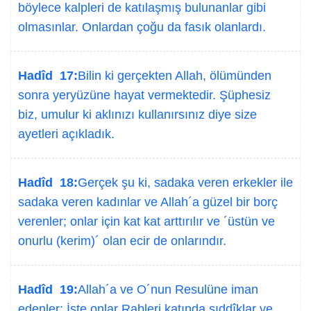
böylece kalpleri de katılaşmış bulunanlar gibi
olmasınlar. Onlardan çoğu da fasık olanlardı.
Hadîd 17:
Bilin ki gerçekten Allah, ölümünden
sonra yeryüzüne hayat vermektedir. Şüphesiz
biz, umulur ki aklınızı kullanırsınız diye size
ayetleri açıkladık.
Hadîd 18:
Gerçek şu ki, sadaka veren erkekler ile
sadaka veren kadınlar ve Allah´a güzel bir borç
verenler; onlar için kat kat arttırılır ve ´üstün ve
onurlu (kerim)´ olan ecir de onlarındır.
Hadîd 19:
Allah´a ve O´nun Resulüne iman
edenler; İşte onlar Rableri katında sıddîklar ve