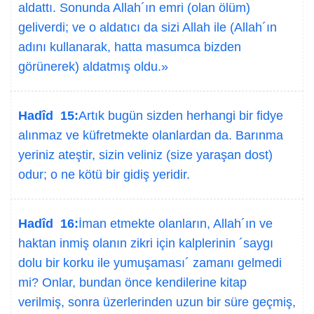
aldattı. Sonunda Allah´ın emri (olan ölüm)
geliverdi; ve o aldatıcı da sizi Allah ile (Allah´ın
adını kullanarak, hatta masumca bizden
görünerek) aldatmış oldu.»
Hadîd 15:
Artık bugün sizden herhangi bir fidye
alınmaz ve küfretmekte olanlardan da. Barınma
yeriniz ateştir, sizin veliniz (size yaraşan dost)
odur; o ne kötü bir gidiş yeridir.
Hadîd 16:
İman etmekte olanların, Allah´ın ve
haktan inmiş olanın zikri için kalplerinin ´saygı
dolu bir korku ile yumuşaması´ zamanı gelmedi
mi? Onlar, bundan önce kendilerine kitap
verilmiş, sonra üzerlerinden uzun bir süre geçmiş,