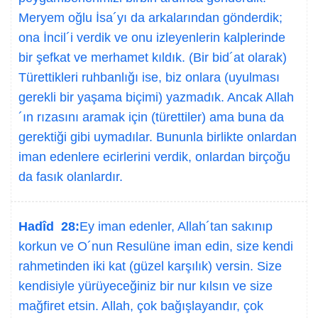
Meryem oğlu İsa´yı da arkalarından gönderdik;
ona İncil´i verdik ve onu izleyenlerin kalplerinde
bir şefkat ve merhamet kıldık. (Bir bid´at olarak)
Türettikleri ruhbanlığı ise, biz onlara (uyulması
gerekli bir yaşama biçimi) yazmadık. Ancak Allah
´ın rızasını aramak için (türettiler) ama buna da
gerektiği gibi uymadılar. Bununla birlikte onlardan
iman edenlere ecirlerini verdik, onlardan birçoğu
da fasık olanlardır.
Hadîd 28:
Ey iman edenler, Allah´tan sakınıp
korkun ve O´nun Resulüne iman edin, size kendi
rahmetinden iki kat (güzel karşılık) versin. Size
kendisiyle yürüyeceğiniz bir nur kılsın ve size
mağfiret etsin. Allah, çok bağışlayandır, çok