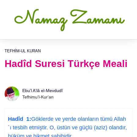
Namaz Zamanı
TEFHIM-UL KURAN
Hadîd Suresi Türkçe Meali
Ebu'l A'lâ el-Mevdudî
Tefhimu'l-Kur'an
Hadîd 1:
Göklerde ve yerde olanların tümü Allah
´ı tesbih etmiştir. O, üstün ve güçlü (aziz) olandır,
hüküm ve hikmet sahibidir.