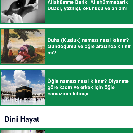
Allahümme Barik, Allahümmebarik
Duası, yazılışı, okunuşu ve anlamı
Duha (Kuşluk) namazı nasıl kılınır?
Gündoğumu ve öğle arasında kılınır
mı?
Öğle namazı nasıl kılınır? Diyanete
göre kadın ve erkek için öğle
namazının kılınışı
Dini Hayat