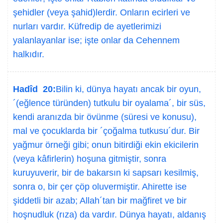
şehidler (veya şahid)lerdir. Onların ecirleri ve
nurları vardır. Küfredip de ayetlerimizi
yalanlayanlar ise; işte onlar da Cehennem
halkıdır.
Hadîd 20:
Bilin ki, dünya hayatı ancak bir oyun,
´(eğlence türünden) tutkulu bir oyalama´, bir süs,
kendi aranızda bir övünme (süresi ve konusu),
mal ve çocuklarda bir ´çoğalma tutkusu´dur. Bir
yağmur örneği gibi; onun bitirdiği ekin ekicilerin
(veya kâfirlerin) hoşuna gitmiştir, sonra
kuruyuverir, bir de bakarsın ki sapsarı kesilmiş,
sonra o, bir çer çöp oluvermiştir. Ahirette ise
şiddetli bir azab; Allah´tan bir mağfiret ve bir
hoşnudluk (rıza) da vardır. Dünya hayatı, aldanış