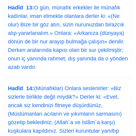
Hadîd 13:
O gün, münafık erkekler ile münafık
kadınlar, iman etmekte olanlara derler ki: «(Ne
olur) Bize bir göz atın, sizin nurunuzdan birazcık
alıp yararlanalım.» Onlara: «Arkanıza (dünyaya)
dönün de bir nur arayıp bulmağa çalışın» denilir.
Derken aralarında kapısı olan bir sur çekilmiştir;
onun iç yanında rahmet, dış yanında da o yönden
azab vardır.
Hadîd 14:
(Münafıklar) Onlara seslenirler: «Biz
sizlerle birlikte değil miydik?» Derler ki: «Evet,
ancak siz kendinizi fitneye düşürdünüz,
(Müslümanları acıların ve yıkımların sarmasını)
gözetip beklediniz; (Allah´a ve İslâm´a karşı)
kuşkulara kapıldınız. Sizleri kuruntular yanıltıp