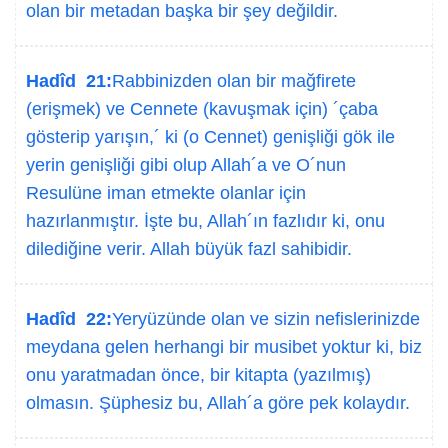
olan bir metadan başka bir şey değildir.
Hadîd 21:
Rabbinizden olan bir mağfirete
(erişmek) ve Cennete (kavuşmak için) ´çaba
gösterip yarışın,´ ki (o Cennet) genişliği gök ile
yerin genişliği gibi olup Allah´a ve O´nun
Resulüne iman etmekte olanlar için
hazırlanmıştır. İşte bu, Allah´ın fazlıdır ki, onu
dilediğine verir. Allah büyük fazl sahibidir.
Hadîd 22:
Yeryüzünde olan ve sizin nefislerinizde
meydana gelen herhangi bir musibet yoktur ki, biz
onu yaratmadan önce, bir kitapta (yazılmış)
olmasın. Şüphesiz bu, Allah´a göre pek kolaydır.