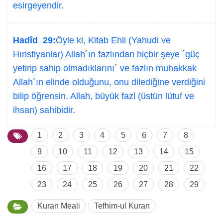
esirgeyendir.
Hadîd 29:
Öyle ki, Kitab Ehli (Yahudi ve
Hıristiyanlar) Allah´ın fazlından hiçbir şeye ´güç
yetirip sahip olmadıklarını´ ve fazlın muhakkak
Allah´ın elinde olduğunu, onu dilediğine verdiğini
bilip öğrensin. Allah, büyük fazl (üstün lütuf ve
ihsan) sahibidir.
1
2
3
4
5
6
7
8
9
10
11
12
13
14
15
16
17
18
19
20
21
22
23
24
25
26
27
28
29
Kuran Meali
Tefhim-ul Kuran