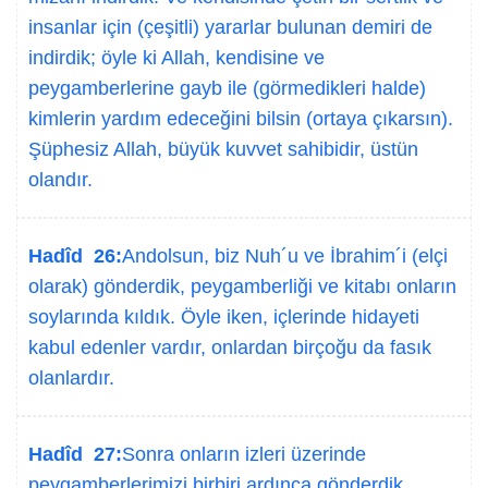
insanlar için (çeşitli) yararlar bulunan demiri de
indirdik; öyle ki Allah, kendisine ve
peygamberlerine gayb ile (görmedikleri halde)
kimlerin yardım edeceğini bilsin (ortaya çıkarsın).
Şüphesiz Allah, büyük kuvvet sahibidir, üstün
olandır.
Hadîd 26:
Andolsun, biz Nuh´u ve İbrahim´i (elçi
olarak) gönderdik, peygamberliği ve kitabı onların
soylarında kıldık. Öyle iken, içlerinde hidayeti
kabul edenler vardır, onlardan birçoğu da fasık
olanlardır.
Hadîd 27:
Sonra onların izleri üzerinde
peygamberlerimizi birbiri ardınca gönderdik.