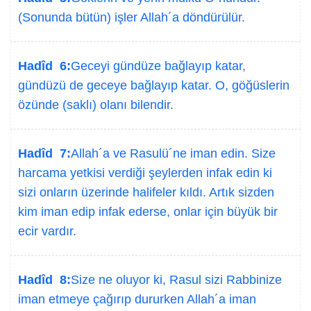
(Sonunda bütün) işler Allah´a döndürülür.
Hadîd 6:
Geceyi gündüze bağlayıp katar,
gündüzü de geceye bağlayıp katar. O, göğüslerin
özünde (saklı) olanı bilendir.
Hadîd 7:
Allah´a ve Rasulü´ne iman edin. Size
harcama yetkisi verdiği şeylerden infak edin ki
sizi onların üzerinde halifeler kıldı. Artık sizden
kim iman edip infak ederse, onlar için büyük bir
ecir vardır.
Hadîd 8:
Size ne oluyor ki, Rasul sizi Rabbinize
iman etmeye çağırıp dururken Allah´a iman