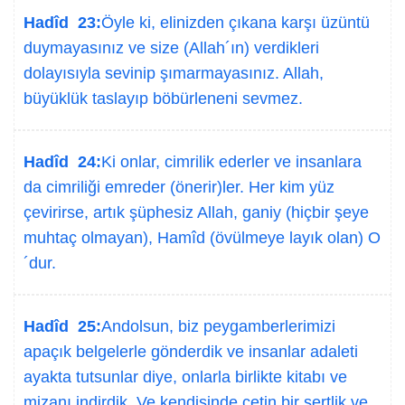
Hadîd 23:
Öyle ki, elinizden çıkana karşı üzüntü
duymayasınız ve size (Allah´ın) verdikleri
dolayısıyla sevinip şımarmayasınız. Allah,
büyüklük taslayıp böbürleneni sevmez.
Hadîd 24:
Ki onlar, cimrilik ederler ve insanlara
da cimriliği emreder (önerir)ler. Her kim yüz
çevirirse, artık şüphesiz Allah, ganiy (hiçbir şeye
muhtaç olmayan), Hamîd (övülmeye layık olan) O
´dur.
Hadîd 25:
Andolsun, biz peygamberlerimizi
apaçık belgelerle gönderdik ve insanlar adaleti
ayakta tutsunlar diye, onlarla birlikte kitabı ve
mizanı indirdik. Ve kendisinde çetin bir sertlik ve