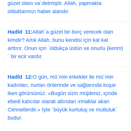
güzel olanı va´detmiştir. Allah, yapmakta
olduklarınızı haber alandır.
Hadîd 11:
Allah´a güzel bir borç verecek olan
kimdir? Artık Allah, bunu kendisi için kat kat
arttırır. Onun için ´oldukça üstün ve onurlu (kerim)
´ bir ecir vardır.
Hadîd 12:
O gün, mü´min erkekler ile mü´min
kadınları, nurları önlerinde ve sağlarında koşar
iken görürsünüz. «Bugün sizin müjdeniz, içinde
ebedi kalıcılar olarak altından ırmaklar akan
Cennetlerdir.» İşte ´büyük kurtuluş ve mutluluk´
budur.