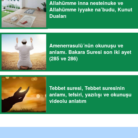
Allahümme inna nesteinuke ve
Allahümme iyyake na’budu, Kunut
Duaları
Amenerrasulü´nün okunuşu ve
anlamı. Bakara Suresi son iki ayet
(285 ve 286)
Tebbet suresi, Tebbet suresinin
anlamı, tefsiri, yazılışı ve okunuşu
videolu anlatım