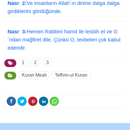
Nasr 2:
Ve insanların Allah´ın dinine dalga dalga
girdiklerini gördüğünde,
Nasr 3:
Hemen Rabbini hamd ile tesbih et ve O
´ndan mağfiret dile. Çünkü O, tevbeleri çok kabul
edendir.
1
2
3
Kuran Meali
Tefhim-ul Kuran