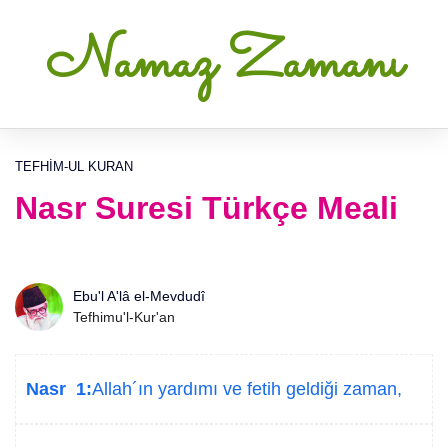
Namaz Zamanı
TEFHIM-UL KURAN
Nasr Suresi Türkçe Meali
Ebu'l A'lâ el-Mevdudî
Tefhimu'l-Kur'an
Nasr 1:
Allah´ın yardımı ve fetih geldiği zaman,